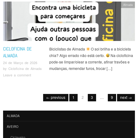
Almada
CICLOFICINA DE
Biciclistas de Almada
O sol brilha e a bicicleta
ALMADA
chia? Algo errado não está certo.
Na cicloficina
pode-se limpar/olear a corrente, afinar travões e
24 de Março de 2026
mudanças, remendar furos, trocar […]
by
Cicloficina de Almada
Leave a comment
Post navigation
← previous
1
2
3
…
9
next →
ALMADA
AVEIRO
Ciclaveiro