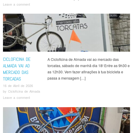
Leave a comment
Almada
CICLOFICINA DE
A Cicloficina de Almada vai ao mercado das
ALMADA VAI AO
torcatas, sábado de manhã dia 18! Entre as 9h30 e
MERCADO DAS
as 12h30. Vem fazer afinações à tua bicicleta e
passa a mensagem […]
TORCADAS
16 de Abril de 2026
by
Cicloficina de Almada
Leave a comment
Lisboa