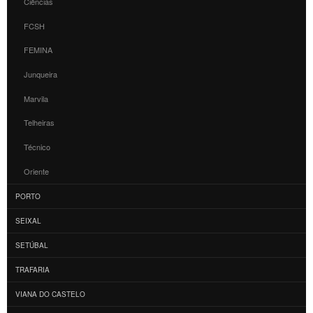
Ciências
FCSH
FEMINA
Junqueira
Marvila
Telheiras
Técnico
Oriente
PORTO
SEIXAL
SETÚBAL
TRAFARIA
VIANA DO CASTELO