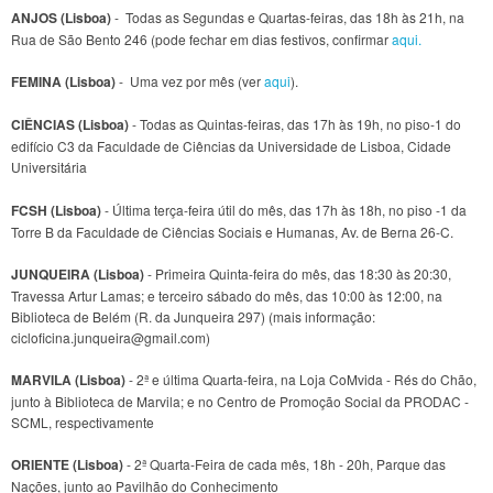
ANJOS (Lisboa)
- Todas as Segundas e Quartas-feiras, das 18h às 21h, na
Rua de São Bento 246 (pode fechar em dias festivos, confirmar
aqui.
FEMINA (Lisboa)
- Uma vez por mês (ver
aqui
).
CIÊNCIAS (Lisboa)
- Todas as Quintas-feiras, das 17h às 19h, no piso-1 do
edifício C3 da Faculdade de Ciências da Universidade de Lisboa, Cidade
Universitária
FCSH (Lisboa)
- Última terça-feira útil do mês, das 17h às 18h, no piso -1 da
Torre B da Faculdade de Ciências Sociais e Humanas, Av. de Berna 26-C.
JUNQUEIRA (Lisboa)
- Primeira Quinta-feira do mês, das 18:30 às 20:30,
Travessa Artur Lamas; e terceiro sábado do mês, das 10:00 às 12:00, na
Biblioteca de Belém (R. da Junqueira 297) (mais informação:
cicloficina.junqueira@gmail.com)
MARVILA (Lisboa)
- 2ª e última Quarta-feira, na Loja CoMvida - Rés do Chão,
junto à Biblioteca de Marvila; e no Centro de Promoção Social da PRODAC -
SCML, respectivamente
ORIENTE (Lisboa)
- 2ª Quarta-Feira de cada mês, 18h - 20h, Parque das
Nações, junto ao Pavilhão do Conhecimento