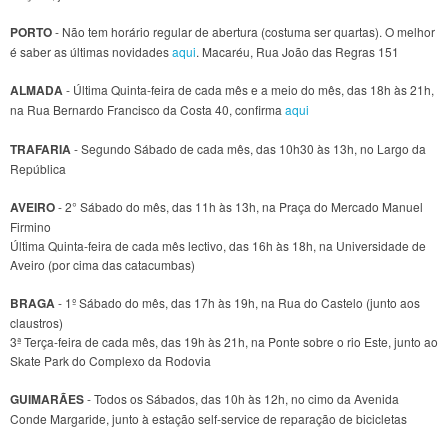
PORTO
- Não tem horário regular de abertura (costuma ser quartas). O melhor
é saber as últimas novidades
aqui
. Macaréu, Rua João das Regras 151
ALMADA
- Última Quinta-feira de cada mês e a meio do mês, das 18h às 21h,
na Rua Bernardo Francisco da Costa 40, confirma
aqui
TRAFARIA
- Segundo Sábado de cada mês, das 10h30 às 13h, no Largo da
República
AVEIRO
- 2° Sábado do mês, das 11h às 13h, na Praça do Mercado Manuel
Firmino
Última Quinta-feira de cada mês lectivo, das 16h às 18h, na Universidade de
Aveiro (por cima das catacumbas)
BRAGA
- 1º Sábado do mês, das 17h às 19h, na Rua do Castelo (junto aos
claustros)
3ª Terça-feira de cada mês, das 19h às 21h, na Ponte sobre o rio Este, junto ao
Skate Park do Complexo da Rodovia
GUIMARÃES
- Todos os Sábados, das 10h às 12h, no cimo da Avenida
Conde Margaride, junto à estação self-service de reparação de bicicletas