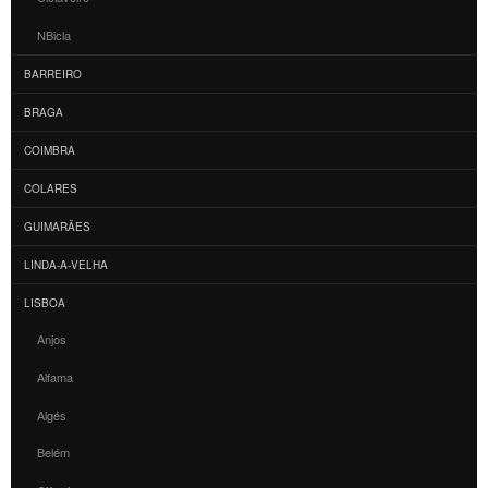
NBicla
BARREIRO
BRAGA
COIMBRA
COLARES
GUIMARÃES
LINDA-A-VELHA
LISBOA
Anjos
Alfama
Algés
Belém