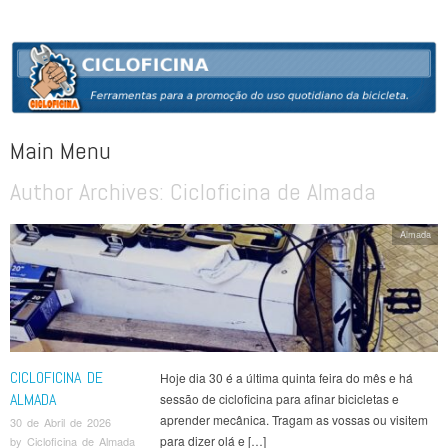
CICLOFICINA
Ferramentas para a promoção do uso quotidiano da bicicleta
Main Menu
Author Archives:
Cicloficina de Almada
Skip to content
Almada
CICLOFICINA DE
Hoje dia 30 é a última quinta feira do mês e há
ALMADA
sessão de cicloficina para afinar bicicletas e
aprender mecânica. Tragam as vossas ou visitem
30 de Abril de 2026
para dizer olá e […]
by
Cicloficina de Almada