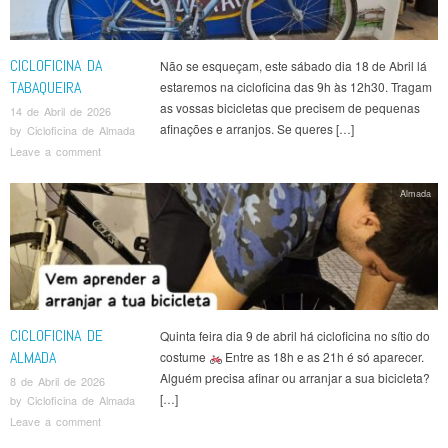
CICLOFICINA DA
Não se esqueçam, este sábado dia 18 de Abril lá
TABAQUEIRA
estaremos na cicloficina das 9h às 12h30. Tragam
as vossas bicicletas que precisem de pequenas
14 de Abril de 2026
afinações e arranjos. Se queres […]
by
Cicloficina de Almada
Leave a comment
Almada
CICLOFICINA DE
Quinta feira dia 9 de abril há cicloficina no sítio do
ALMADA
costume
Entre as 18h e as 21h é só aparecer.
Alguém precisa afinar ou arranjar a sua bicicleta?
8 de Abril de 2026
[…]
by
Cicloficina de Almada
Leave a comment