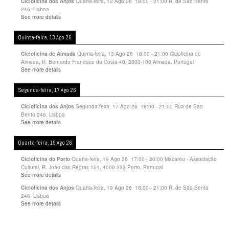
Quarta-feira, 12 Ago 26
18:00
-
21:00
R. de São Bento
Cicloficina dos Anjos
246, Lisboa
See more details
Quinta-feira, 13 Ago 26
Quinta-feira, 13 Ago 26
18:00
-
21:00
Cicloficina de
Cicloficina de Almada
Almada, R. Bernardo Francisco da Costa 40, 2800-108 Almada, Portugal
See more details
Segunda-feira, 17 Ago 26
Segunda-feira, 17 Ago 26
18:00
-
21:00
Rua de São
Cicloficina dos Anjos
Bento 246, Lisboa
See more details
Quarta-feira, 19 Ago 26
Quarta-feira, 19 Ago 26
17:00
-
20:00
Macaréu - Associação
Cicloficina do Porto
Cultural, R. João das Regras 151, 4000-233 Porto, Portugal
See more details
Quarta-feira, 19 Ago 26
18:00
-
21:00
R. de São Bento
Cicloficina dos Anjos
246, Lisboa
See more details