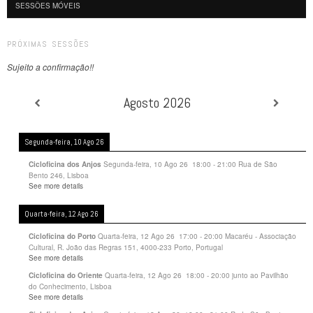
SESSÕES MÓVEIS
PRÓXIMAS SESSÕES
Sujeito a confirmação!!
Agosto 2026
Segunda-feira, 10 Ago 26
Segunda-feira, 10 Ago 26
18:00
-
21:00
Rua de São
Cicloficina dos Anjos
Bento 246, Lisboa
See more details
Quarta-feira, 12 Ago 26
Quarta-feira, 12 Ago 26
17:00
-
20:00
Macaréu - Associação
Cicloficina do Porto
Cultural, R. João das Regras 151, 4000-233 Porto, Portugal
See more details
Quarta-feira, 12 Ago 26
18:00
-
20:00
junto ao Pavilhão
Cicloficina do Oriente
do Conhecimento, Lisboa
See more details