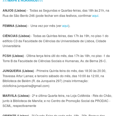
>>>MAPA E HORÁRIOS<<<
ANJOS (Lisboa)
- Todas as Segundas e Quartas-feiras, das 18h às 21h, na
Rua de São Bento 246 (pode fechar em dias festivos, confirmar
aqui.
FEMINA (Lisboa)
- Uma vez por mês (ver
aqui
).
CIÊNCIAS (Lisboa)
- Todas as Quintas-feiras, das 17h às 19h, no piso-1 do
edifício C3 da Faculdade de Ciências da Universidade de Lisboa, Cidade
Universitária
FCSH (Lisboa)
- Última terça-feira útil do mês, das 17h às 18h, no piso -1 da
Torre B da Faculdade de Ciências Sociais e Humanas, Av. de Berna 26-C.
JUNQUEIRA (Lisboa)
- Primeira Quinta-feira do mês, das 18:30 às 20:30,
Travessa Artur Lamas; e terceiro sábado do mês, das 10:00 às 12:00, na
Biblioteca de Belém (R. da Junqueira 297) (mais informação:
cicloficina.junqueira@gmail.com)
MARVILA (Lisboa)
- 2ª e última Quarta-feira, na Loja CoMvida - Rés do Chão,
junto à Biblioteca de Marvila; e no Centro de Promoção Social da PRODAC -
SCML, respectivamente
ORIENTE (Lisboa)
- 2ª Quarta-Feira de cada mês, 18h - 20h, Parque das