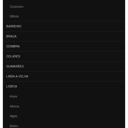
Ciclaveiro
NBicla
BARREIRO
BRAGA
COIMBRA
COLARES
GUIMARÃES
LINDA-A-VELHA
LISBOA
Anjos
Alfama
Algés
Belém