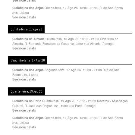
See more details
Quarta-feira, 12 Ago 26
18:00
-
21:00
R. de São Bento
Cicloficina dos Anjos
246, Lisboa
See more details
Quinta-feira, 13 Ago 26
Quinta-feira, 13 Ago 26
18:00
-
21:00
Cicloficina de
Cicloficina de Almada
Almada, R. Bernardo Francisco da Costa 40, 2800-108 Almada, Portugal
See more details
Segunda-feira, 17 Ago 26
Segunda-feira, 17 Ago 26
18:00
-
21:00
Rua de São
Cicloficina dos Anjos
Bento 246, Lisboa
See more details
Quarta-feira, 19 Ago 26
Quarta-feira, 19 Ago 26
17:00
-
20:00
Macaréu - Associação
Cicloficina do Porto
Cultural, R. João das Regras 151, 4000-233 Porto, Portugal
See more details
Quarta-feira, 19 Ago 26
18:00
-
21:00
R. de São Bento
Cicloficina dos Anjos
246, Lisboa
See more details