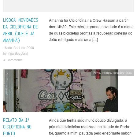
LISBOA: NOVIDADES
Amanhã há Cicloficina na Crew Hassan a partir
DA CICLOFICINA DE
das 14h30. Este mês, a grande novidade é a oferta
ABRIL (QUE É JÁ
de duas bicicletas prontas a recuperar, cortesia do
João (obrigado mais uma […]
AMANHÃ!)
18 de Abril de 2009
by
ricardosobral
4 Comments
Porto
,
relatos
,
sessões fixas
RELATO DA 1ª
Ainda que tenha sido muito pouco divulgada, a
CICLOFICINA NO
primeira cicloficina realizada na cidade do Porto
PORTO
foi, quanto a mim, pautada pelo enebriante sabor