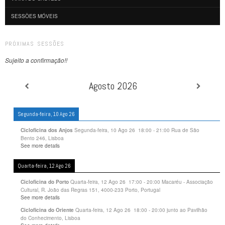
SESSÕES MÓVEIS
PRÓXIMAS SESSÕES
Sujeito a confirmação!!
Agosto 2026
Segunda-feira, 10 Ago 26
Segunda-feira, 10 Ago 26
18:00
-
21:00
Rua de São
Cicloficina dos Anjos
Bento 246, Lisboa
See more details
Quarta-feira, 12 Ago 26
Quarta-feira, 12 Ago 26
17:00
-
20:00
Macaréu - Associação
Cicloficina do Porto
Cultural, R. João das Regras 151, 4000-233 Porto, Portugal
See more details
Quarta-feira, 12 Ago 26
18:00
-
20:00
junto ao Pavilhão
Cicloficina do Oriente
do Conhecimento, Lisboa