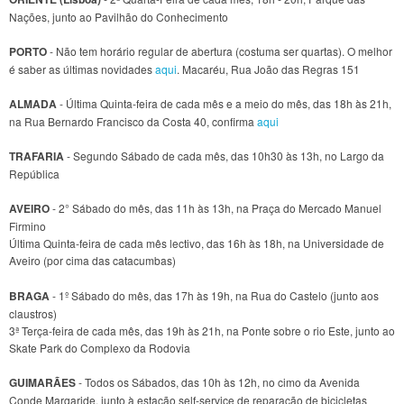
Nações, junto ao Pavilhão do Conhecimento
PORTO
- Não tem horário regular de abertura (costuma ser quartas). O melhor
é saber as últimas novidades
aqui
. Macaréu, Rua João das Regras 151
ALMADA
- Última Quinta-feira de cada mês e a meio do mês, das 18h às 21h,
na Rua Bernardo Francisco da Costa 40, confirma
aqui
TRAFARIA
- Segundo Sábado de cada mês, das 10h30 às 13h, no Largo da
República
AVEIRO
- 2° Sábado do mês, das 11h às 13h, na Praça do Mercado Manuel
Firmino
Última Quinta-feira de cada mês lectivo, das 16h às 18h, na Universidade de
Aveiro (por cima das catacumbas)
BRAGA
- 1º Sábado do mês, das 17h às 19h, na Rua do Castelo (junto aos
claustros)
3ª Terça-feira de cada mês, das 19h às 21h, na Ponte sobre o rio Este, junto ao
Skate Park do Complexo da Rodovia
GUIMARÃES
- Todos os Sábados, das 10h às 12h, no cimo da Avenida
Conde Margaride, junto à estação self-service de reparação de bicicletas