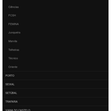
Ciências
FCSH
FEMINA
Junqueira
Marvila
Telheiras
Técnico
Oriente
PORTO
SEIXAL
SETÚBAL
TRAFARIA
VIANA DO CASTELO