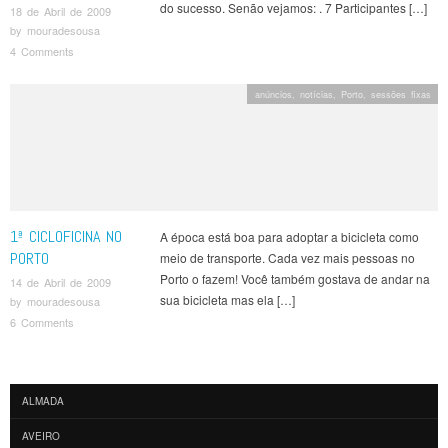
do sucesso. Senão vejamos: . 7 Participantes […]
18 de Abril de 2009
by
mouradesousa
4 Comments
anúncios
,
notícias
,
Porto
,
sessões fixas
1ª CICLOFICINA NO
A época está boa para adoptar a bicicleta como
PORTO
meio de transporte. Cada vez mais pessoas no
Porto o fazem! Você também gostava de andar na
14 de Abril de 2009
sua bicicleta mas ela […]
by
mouradesousa
6 Comments
Post navigation
ALMADA
AVEIRO