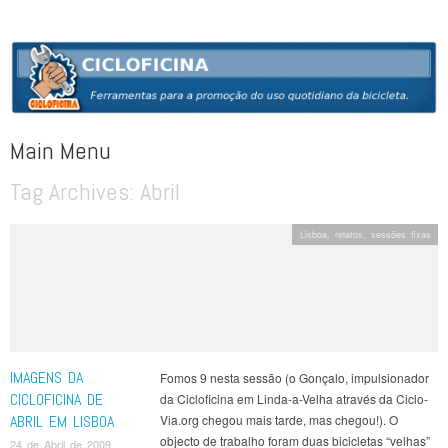
CICLOFICINA
Ferramentas para a promoção do uso quotidiano da bicicleta
Main Menu
Tag Archives:
Abril
Skip to content
Lisboa
,
relatos
,
sessões fixas
IMAGENS DA
Fomos 9 nesta sessão (o Gonçalo, impulsionador
CICLOFICINA DE
da Cicloficina em Linda-a-Velha através da Ciclo-
ABRIL EM LISBOA
Via.org chegou mais tarde, mas chegou!). O
objecto de trabalho foram duas bicicletas “velhas”
24 de Abril de 2009