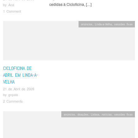
cedidas à Cicloficina, […]
by
Ana
1 Comment
anúncios
,
Linda-a-Velha
,
sessões fixas
CICLOFICINA DE
ABRIL EM LINDA-A-
VELHA
21 de Abril de 2009
by
gnpais
2 Comments
anúncios
,
doações
,
Lisboa
,
notícias
,
sessões fixas