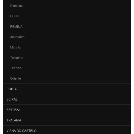
Ciências
FCSH
FEMINA
Junqueira
Marvila
Telheiras
Técnico
Oriente
PORTO
SEIXAL
SETÚBAL
TRAFARIA
VIANA DO CASTELO