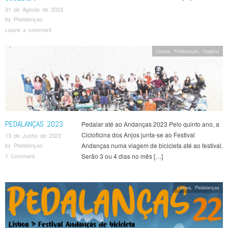
31 de Agosto de 2023
by
Pedalanças
Leave a comment
Lisboa
,
Pedalanças
,
Viagens
PEDALANÇAS 2023
Pedalar até ao Andanças 2023 Pelo quinto ano, a
Cicloficina dos Anjos junta-se ao Festival
13 de Junho de 2023
Andanças numa viagem de bicicleta até ao festival.
by
Pedalanças
Serão 3 ou 4 dias no mês […]
1 Comment
Lisboa
,
Pedalanças