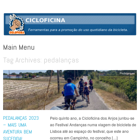
CICLOFICINA
Ferramentas para a promoção do uso quotidiano da bicicleta
Main Menu
Tag Archives:
pedalanças
Skip to content
Pedalanças
PEDALANÇAS 2023
Pelo quinto ano, a Cicloficina dos Anjos juntou-se
– MAIS UMA
ao Festival Andanças numa viagem de bicicleta de
AVENTURA BEM
Lisboa até ao espaço do festival, que este ano
ocorreu em Campinho, no concelho […]
SUCEDIDA!