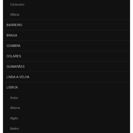
Ciclaveiro
NBicla
BARREIRO
BRAGA
COIMBRA
COLARES
GUIMARÃES
LINDA-A-VELHA
LISBOA
Anjos
Alfama
Algés
Belém