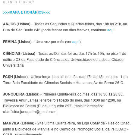
QUANDO E ONDE?
>>>MAPA E HORÁRIOS<<<
ANJOS (Lisboa)
- Todas as Segundas e Quartas-feiras, das 18h às 21h, na
Rua de São Bento 246 (pode fechar em dias festivos, confirmar
aqui.
FEMINA (Lisboa)
- Uma vez por mês (ver
aqui
).
CIÊNCIAS (Lisboa)
- Todas as Quintas-feiras, das 17h às 19h, no piso-1 do
edifício C3 da Faculdade de Ciências da Universidade de Lisboa, Cidade
Universitária
FCSH (Lisboa)
- Última terça-feira útil do mês, das 17h às 18h, no piso -1 da
Torre B da Faculdade de Ciências Sociais e Humanas, Av. de Berna 26-C.
JUNQUEIRA (Lisboa)
- Primeira Quinta-feira do mês, das 18:30 às 20:30,
Travessa Artur Lamas; e terceiro sábado do mês, das 10:00 às 12:00, na
Biblioteca de Belém (R. da Junqueira 297) (mais informação:
cicloficina.junqueira@gmail.com)
MARVILA (Lisboa)
- 2ª e última Quarta-feira, na Loja CoMvida - Rés do Chão,
junto à Biblioteca de Marvila; e no Centro de Promoção Social da PRODAC -
SCML, respectivamente