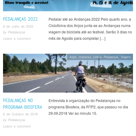
PEDALANÇAS 2022
Pedalar até ao Andanças 2022 Pelo quarto ano, a
Cicloficina dos Anjos junta-se ao Andanças numa
6 de Julho de 2022
viagem de bicicleta até ao festival. Serão 3 dias no
by
Pedalanças
mês de Agosto para completar […]
Leave a comment
Anjos
,
Imprensa
,
Lisboa
,
Pedalanças
,
Viagens
PEDALANÇAS NO
Entrevista à organização do Pedalanças no
PROGRAMA BIOSFERA
programa Biosfera, da RTP2, que passou no dia
29.09.2018 Ver ao minuto 15.
6 de Outubro de 2018
by
Pedalanças
Leave a comment