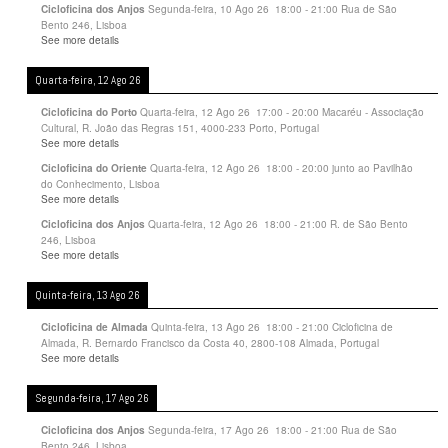
Segunda-feira, 10 Ago 26
18:00
-
21:00
Rua de São
Cicloficina dos Anjos
Bento 246, Lisboa
See more details
Quarta-feira, 12 Ago 26
Quarta-feira, 12 Ago 26
17:00
-
20:00
Macaréu - Associação
Cicloficina do Porto
Cultural, R. João das Regras 151, 4000-233 Porto, Portugal
See more details
Quarta-feira, 12 Ago 26
18:00
-
20:00
junto ao Pavilhão
Cicloficina do Oriente
do Conhecimento, Lisboa
See more details
Quarta-feira, 12 Ago 26
18:00
-
21:00
R. de São Bento
Cicloficina dos Anjos
246, Lisboa
See more details
Quinta-feira, 13 Ago 26
Quinta-feira, 13 Ago 26
18:00
-
21:00
Cicloficina de
Cicloficina de Almada
Almada, R. Bernardo Francisco da Costa 40, 2800-108 Almada, Portugal
See more details
Segunda-feira, 17 Ago 26
Segunda-feira, 17 Ago 26
18:00
-
21:00
Rua de São
Cicloficina dos Anjos
Bento 246, Lisboa