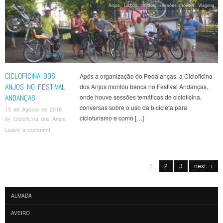
Anjos
,
Lisboa
,
relatos
,
sessões móveis
,
Viagens
CICLOFICINA DOS
Após a organização do Pedalanças, a Cicloficina
ANJOS NO FESTIVAL
dos Anjos montou banca no Festival Andanças,
ANDANÇAS
onde houve sessões temáticas de cicloficina,
conversas sobre o uso da bicicleta para
15 de Agosto de 2018
cicloturismo e como […]
by
Cicloficina dos Anjos
Leave a comment
Post navigation
1
2
3
next →
ALMADA
AVEIRO