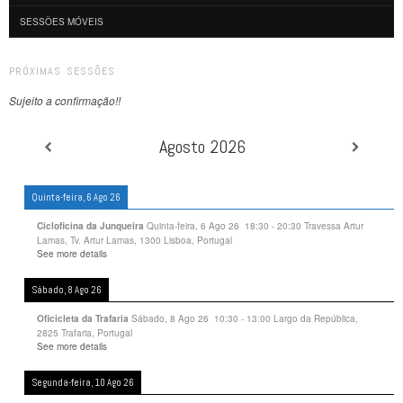
SESSÕES MÓVEIS
PRÓXIMAS SESSÕES
Sujeito a confirmação!!
Agosto 2026
Quinta-feira, 6 Ago 26
Quinta-feira, 6 Ago 26
18:30
-
20:30
Travessa Artur
Cicloficina da Junqueira
Lamas, Tv. Artur Lamas, 1300 Lisboa, Portugal
See more details
Sábado, 8 Ago 26
Sábado, 8 Ago 26
10:30
-
13:00
Largo da República,
Oficicleta da Trafaria
2825 Trafaria, Portugal
See more details
Segunda-feira, 10 Ago 26