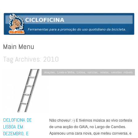
CICLOFICINA
Ferramentas para a promoção do uso quotidiano da bicicleta
Main Menu
Tag Archives:
2010
Skip to content
doações
,
Linda-a-Velha
,
Lisboa
,
notícias
,
relatos
,
sessões móveis
CICLOFICINA DE
Não choveu! :-) E tivémos música ao vivo cortesia
LISBOA EM
de uma acção do GAIA, no Largo de Camões.
DEZEMBRO, E
Apareceu uma cara nova, que meteu conversa, e