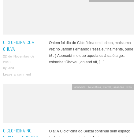
CICLOFICINA COM
Ontem foi dia de Cicloficina em Lisboa, mais uma
CHUVA
vez no Jardim Fernando Pessa e, finalmente, pude
ir! :-) Apercebi-me que aquela estátua é algo…
22 de Novembro de
estranha: Choveu, on and off, […]
2010
by
Ana
Leave a comment
anúncios
,
bicicultura
,
Seixal
,
sessões fixas
CICLOFICINA NO
Olá! A Cicloficina do Seixal continua sem espaço