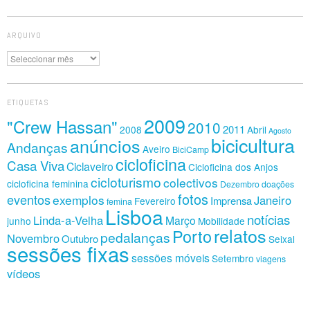
ARQUIVO
Arquivo
ETIQUETAS
2009
"Crew Hassan"
2010
2011
2008
Abril
Agosto
bicicultura
anúncios
Andanças
Aveiro
BiciCamp
cicloficina
Casa Viva
Ciclaveiro
Cicloficina dos Anjos
cicloturismo
colectivos
cicloficina feminina
Dezembro
doações
fotos
eventos
exemplos
Janeiro
Imprensa
Fevereiro
femina
Lisboa
notícias
Linda-a-Velha
Março
junho
Mobilidade
relatos
Porto
pedalanças
Novembro
Outubro
Seixal
sessões fixas
sessões móveis
Setembro
viagens
vídeos