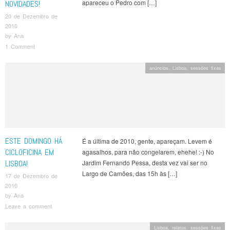
apareceu o Pedro com […]
NOVIDADES!
20 de Dezembro de
2010
by
Ana
1 Comment
anúncios
,
Lisboa
,
sessões fixas
ESTE DOMINGO HÁ
É a última de 2010, gente, apareçam. Levem é
CICLOFICINA EM
agasalhos, para não congelarem, ehehe! :-) No
LISBOA!
Jardim Fernando Pessa, desta vez vai ser no
Largo de Camões, das 15h às […]
17 de Dezembro de
2010
by
Ana
Leave a comment
Lisboa
,
relatos
,
sessões fixas