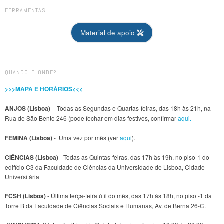
FERRAMENTAS
Material de apoio
QUANDO E ONDE?
>>>MAPA E HORÁRIOS<<<
ANJOS (Lisboa)
- Todas as Segundas e Quartas-feiras, das 18h às 21h, na
Rua de São Bento 246 (pode fechar em dias festivos, confirmar
aqui.
FEMINA (Lisboa)
- Uma vez por mês (ver
aqui
).
CIÊNCIAS (Lisboa)
- Todas as Quintas-feiras, das 17h às 19h, no piso-1 do
edifício C3 da Faculdade de Ciências da Universidade de Lisboa, Cidade
Universitária
FCSH (Lisboa)
- Última terça-feira útil do mês, das 17h às 18h, no piso -1 da
Torre B da Faculdade de Ciências Sociais e Humanas, Av. de Berna 26-C.