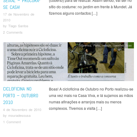
SEIXAL – PROCURA-
(coberto) para se realizar. Assim sendo, vai ser no
SE CASA!
sítio do costume: no jardim em frente à Mundet. Já
fizemos alguns contactos […]
17 de Novembro de
2010
by
Tiago Santos
2 Comments
Imprensa
,
Porto
,
relatos
,
sessões fixas
CICLOFICINA NO
Boas! A cicloficina de Outubro no Porto realizou-se
PORTO – OUTUBRO
uma vez mais na Casa Viva, e lá sujamos as mãos
2010
numas afinações e arranjos mais ou menos
complexos. Tivemos a visita […]
4 de Novembro de 2010
by
mouradesousa
1 Comment