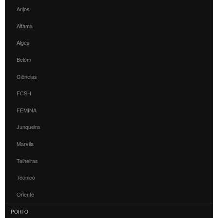
Anjos
Alfama
Algés
Belém
Ciências
FCSH
FEMINA
Junqueira
Marvila
Telheiras
Técnico
Oriente
PORTO