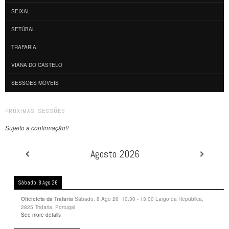
SEIXAL
SETÚBAL
TRAFARIA
VIANA DO CASTELO
SESSÕES MÓVEIS
PRÓXIMAS SESSÕES
Sujeito a confirmação!!
Agosto 2026
Sábado, 8 Ago 26
Sábado, 8 Ago 26
10:30
-
13:00
Largo da República,
Oficicleta da Trafaria
2825 Trafaria, Portugal
See more details