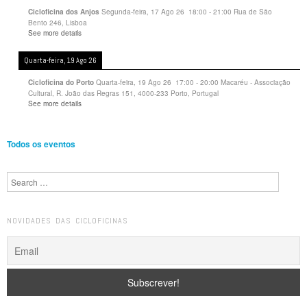
Segunda-feira, 17 Ago 26
18:00
-
21:00
Rua de São
Cicloficina dos Anjos
Bento 246, Lisboa
See more details
Quarta-feira, 19 Ago 26
Quarta-feira, 19 Ago 26
17:00
-
20:00
Macaréu - Associação
Cicloficina do Porto
Cultural, R. João das Regras 151, 4000-233 Porto, Portugal
See more details
Todos os eventos
Search
NOVIDADES DAS CICLOFICINAS