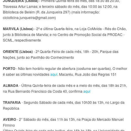
JUNQUEIRA (Lisboa)
- Primeira Quinta-feira do mês, das 18:30 às 20:30,
Travessa Artur Lamas; e terceiro sábado do mês, das 10:00 às 12:00, na
Biblioteca de Belém (R. da Junqueira 297) (mais informação:
cicloficina.junqueira@gmail.com)
MARVILA (Lisboa)
- 2ª e última Quarta-feira, na Loja CoMvida - Rés do Chão,
junto à Biblioteca de Marvila; e no Centro de Promoção Social da PRODAC -
SCML, respectivamente
ORIENTE (Lisboa)
- 2ª Quarta-Feira de cada mês, 18h - 20h, Parque das
Nações, junto ao Pavilhão do Conhecimento
PORTO
- Não tem horário regular de abertura (costuma ser quartas). O melhor
é saber as últimas novidades
aqui
. Macaréu, Rua João das Regras 151
ALMADA
- Última Quinta-feira de cada mês e a meio do mês, das 18h às 21h,
na Rua Bernardo Francisco da Costa 40, confirma
aqui
TRAFARIA
- Segundo Sábado de cada mês, das 10h30 às 13h, no Largo da
República
AVEIRO
- 2° Sábado do mês, das 11h às 13h, na Praça do Mercado Manuel
Firmino
Última Quinta-feira de cada mês lectivo, das 16h às 18h, na Universidade de