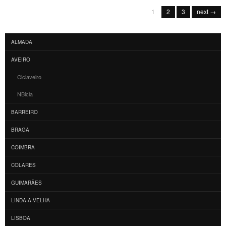
Post navigation
1
2
3
next →
ALMADA
AVEIRO
Ciclaveiro
NBicla
BARREIRO
BRAGA
COIMBRA
COLARES
GUIMARÃES
LINDA-A-VELHA
LISBOA