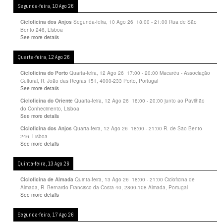
Segunda-feira, 10 Ago 26
Segunda-feira, 10 Ago 26
18:00
-
21:00
Rua de São
Cicloficina dos Anjos
Bento 246, Lisboa
See more details
Quarta-feira, 12 Ago 26
Quarta-feira, 12 Ago 26
17:00
-
20:00
Macaréu - Associação
Cicloficina do Porto
Cultural, R. João das Regras 151, 4000-233 Porto, Portugal
See more details
Quarta-feira, 12 Ago 26
18:00
-
20:00
junto ao Pavilhão
Cicloficina do Oriente
do Conhecimento, Lisboa
See more details
Quarta-feira, 12 Ago 26
18:00
-
21:00
R. de São Bento
Cicloficina dos Anjos
246, Lisboa
See more details
Quinta-feira, 13 Ago 26
Quinta-feira, 13 Ago 26
18:00
-
21:00
Cicloficina de
Cicloficina de Almada
Almada, R. Bernardo Francisco da Costa 40, 2800-108 Almada, Portugal
See more details
Segunda-feira, 17 Ago 26