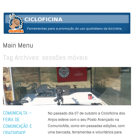
CICLOFICINA
Ferramentas para a promoção do uso quotidiano da bicicleta
Main Menu
Tag Archives:
sessões móveis
Skip to content
Lisboa
COMUNICALTA –
No passado dia 07 de outubro a Cicloficina dos
FEIRA DE
Anjos esteve com o seu Posto Avançado na
COMUNICAÇÃO E
ComunicAlta, como em passadas edições, com
uma bancada, ferramentas e voluntários para
CRIATIVIDADE