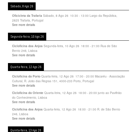
Sábado, 8 Ago 26
Sábado, 8 Ago 26
10:30
-
13:00
Largo da República,
Oficicleta da Trafaria
2825 Trafaria, Portugal
See more details
Segunda-feira, 10 Ago 26
Segunda-feira, 10 Ago 26
18:00
-
21:00
Rua de São
Cicloficina dos Anjos
Bento 246, Lisboa
See more details
Quarta-feira, 12 Ago 26
Quarta-feira, 12 Ago 26
17:00
-
20:00
Macaréu - Associação
Cicloficina do Porto
Cultural, R. João das Regras 151, 4000-233 Porto, Portugal
See more details
Quarta-feira, 12 Ago 26
18:00
-
20:00
junto ao Pavilhão
Cicloficina do Oriente
do Conhecimento, Lisboa
See more details
Quarta-feira, 12 Ago 26
18:00
-
21:00
R. de São Bento
Cicloficina dos Anjos
246, Lisboa
See more details
Quinta-feira, 13 Ago 26