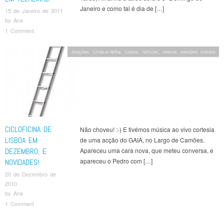
Janeiro e como tal é dia de […]
15 de Janeiro de 2011
by
Ana
1 Comment
doações
,
Linda-a-Velha
,
Lisboa
,
notícias
,
relatos
,
sessões móveis
CICLOFICINA DE
Não choveu! :-) E tivémos música ao vivo cortesia
LISBOA EM
de uma acção do GAIA, no Largo de Camões.
DEZEMBRO, E
Apareceu uma cara nova, que meteu conversa, e
apareceu o Pedro com […]
NOVIDADES!
20 de Dezembro de
2010
by
Ana
1 Comment