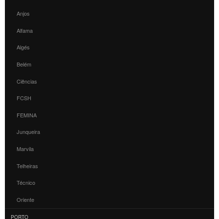
Anjos
Alfama
Algés
Belém
Ciências
FCSH
FEMINA
Junqueira
Marvila
Telheiras
Técnico
Oriente
PORTO