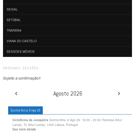
SEIXAL
SETÚBAL
TRAFARIA
VIANA DO CASTELO
SESSÕES MÓVEIS
PRÓXIMAS SESSÕES
Sujeito a confirmação!!
Agosto 2026
Quinta-feira, 6 Ago 26
Quinta-feira, 6 Ago 26
18:30
-
20:30
Travessa Artur
Cicloficina da Junqueira
Lamas, Tv. Artur Lamas, 1300 Lisboa, Portugal
See more details