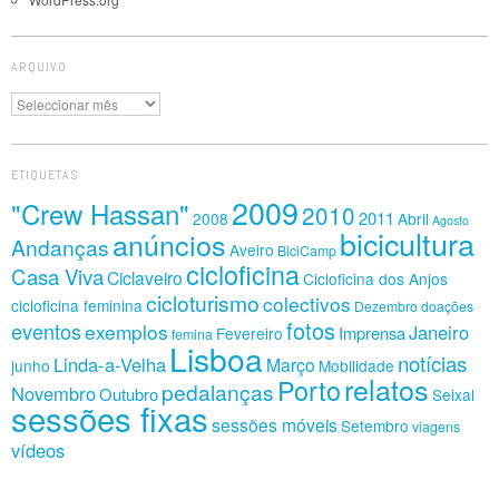
ARQUIVO
Arquivo
ETIQUETAS
2009
"Crew Hassan"
2010
2011
2008
Abril
Agosto
bicicultura
anúncios
Andanças
Aveiro
BiciCamp
cicloficina
Casa Viva
Ciclaveiro
Cicloficina dos Anjos
cicloturismo
colectivos
cicloficina feminina
Dezembro
doações
fotos
eventos
exemplos
Janeiro
Imprensa
Fevereiro
femina
Lisboa
notícias
Linda-a-Velha
Março
junho
Mobilidade
relatos
Porto
pedalanças
Novembro
Outubro
Seixal
sessões fixas
sessões móveis
Setembro
viagens
vídeos