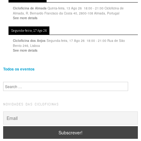
Quinta-feira, 13 Ago 26
18:00
-
21:00
Cicloficina de
Cicloficina de Almada
Almada, R. Bernardo Francisco da Costa 40, 2800-108 Almada, Portugal
See more details
Segunda-feira, 17 Ago 26
Segunda-feira, 17 Ago 26
18:00
-
21:00
Rua de São
Cicloficina dos Anjos
Bento 246, Lisboa
See more details
Todos os eventos
Search
NOVIDADES DAS CICLOFICINAS