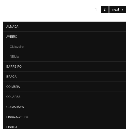
Post navigation
1
2
next →
ALMADA
AVEIRO
Ciclaveiro
NBicla
BARREIRO
BRAGA
COIMBRA
COLARES
GUIMARÃES
LINDA-A-VELHA
LISBOA