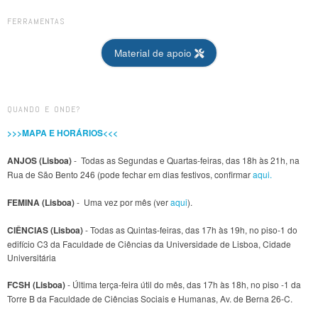
FERRAMENTAS
Material de apoio
QUANDO E ONDE?
>>>MAPA E HORÁRIOS<<<
ANJOS (Lisboa)
- Todas as Segundas e Quartas-feiras, das 18h às 21h, na
Rua de São Bento 246 (pode fechar em dias festivos, confirmar
aqui.
FEMINA (Lisboa)
- Uma vez por mês (ver
aqui
).
CIÊNCIAS (Lisboa)
- Todas as Quintas-feiras, das 17h às 19h, no piso-1 do
edifício C3 da Faculdade de Ciências da Universidade de Lisboa, Cidade
Universitária
FCSH (Lisboa)
- Última terça-feira útil do mês, das 17h às 18h, no piso -1 da
Torre B da Faculdade de Ciências Sociais e Humanas, Av. de Berna 26-C.