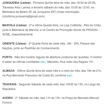
JUNQUEIRA (Lisboa)
- Primeira Quinta-feira do mês, das 18:30 às 20:30,
Travessa Artur Lamas; e terceiro sábado do mês, das 10:00 às 12:00, na
Biblioteca de Belém (R. da Junqueira 297) (mais informação:
cicloficina.junqueira@gmail.com)
MARVILA (Lisboa)
- 2ª e última Quarta-feira, na Loja CoMvida - Rés do Chão,
junto à Biblioteca de Marvila; e no Centro de Promoção Social da PRODAC -
SCML, respectivamente
ORIENTE (Lisboa)
- 2ª Quarta-Feira de cada mês, 18h - 20h, Parque das
Nações, junto ao Pavilhão do Conhecimento
PORTO
- Não tem horário regular de abertura (costuma ser quartas). O melhor
é saber as últimas novidades
aqui
. Macaréu, Rua João das Regras 151
ALMADA
- Última Quinta-feira de cada mês e a meio do mês, das 18h às 21h,
na Rua Bernardo Francisco da Costa 40, confirma
aqui
TRAFARIA
- Segundo Sábado de cada mês, das 10h30 às 13h, no Largo da
República
AVEIRO
- 2° Sábado do mês, das 11h às 13h, na Praça do Mercado Manuel
Firmino