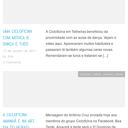
UMA CICLOFICINA
A Cicloficina em Telheiras beneficiou da
COM MÚSICA &
proximidade com as aulas de dança. Vejam o
DANÇA E TUDO
vídeo aqui. Apareceram muitos habituées e
passaram lá também algumas caras novas.
17 de Janeiro de 2011
Remendaram-se furos e trataram-se […]
by
Ana
3 Comments
anúncios
,
Lisboa
,
sessões móveis
A CICLOFICINA
Mensagem do António Cruz enviada hoje aos
AMANHÃ É NA ART,
membros do grupo Cicloficina no Facebook: Boa
EM TELHEIRAS!
Tarde, Amanhã à tarde será o 3º Domingo de