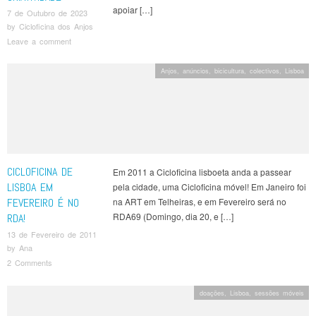
apoiar […]
7 de Outubro de 2023
by
Cicloficina dos Anjos
Leave a comment
Anjos
,
anúncios
,
bicicultura
,
colectivos
,
Lisboa
CICLOFICINA DE
Em 2011 a Cicloficina lisboeta anda a passear
LISBOA EM
pela cidade, uma Cicloficina móvel! Em Janeiro foi
FEVEREIRO É NO
na ART em Telheiras, e em Fevereiro será no
RDA69 (Domingo, dia 20, e […]
RDA!
13 de Fevereiro de 2011
by
Ana
2 Comments
doações
,
Lisboa
,
sessões móveis