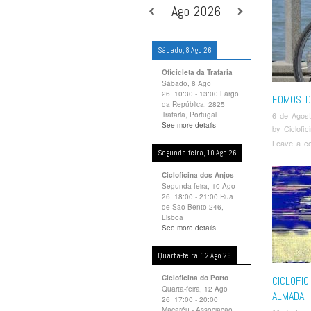
Ago 2026
Sábado, 8 Ago 26
Oficicleta da Trafaria
Sábado, 8 Ago
26
10:30
-
13:00
Largo
FOMOS D
da República, 2825
Trafaria, Portugal
6 de Agos
See more details
by
Ciclofi
Leave a c
Segunda-feira, 10 Ago 26
Cicloficina dos Anjos
Segunda-feira, 10 Ago
26
18:00
-
21:00
Rua
de São Bento 246,
Lisboa
See more details
Quarta-feira, 12 Ago 26
Cicloficina do Porto
CICLOFIC
Quarta-feira, 12 Ago
ALMADA 
26
17:00
-
20:00
Macaréu - Associação