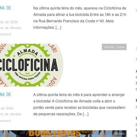
INA DE
Na última quinta feira do mês, aparece na Cicloficina de
Almada para afinar a tua bicicleta.Entre as 18h e as 21h
na Rua Bernardo Francisco da Costa n°40. Mais
sto de 2024
informações: […]
cina de Almada
omment
Almada
,
Lisboa
INA DE
A última quinta-feira do mês é para aprender e arranjar
a bicicleta! A Cicloficina de Almada volta a abrir o
portão verde para receber as bicicletas que necessitem
 de 2024
de pequenas reparações. De […]
cina de Almada
omment
Almada