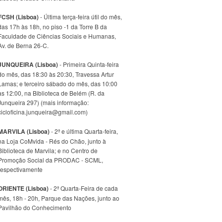
FCSH (Lisboa)
- Última terça-feira útil do mês,
das 17h às 18h, no piso -1 da Torre B da
Faculdade de Ciências Sociais e Humanas,
Av. de Berna 26-C.
JUNQUEIRA (Lisboa)
- Primeira Quinta-feira
do mês, das 18:30 às 20:30, Travessa Artur
Lamas; e terceiro sábado do mês, das 10:00
às 12:00, na Biblioteca de Belém (R. da
Junqueira 297) (mais informação:
cicloficina.junqueira@gmail.com)
MARVILA (Lisboa)
- 2ª e última Quarta-feira,
na Loja CoMvida - Rés do Chão, junto à
Biblioteca de Marvila; e no Centro de
Promoção Social da PRODAC - SCML,
respectivamente
ORIENTE (Lisboa)
- 2ª Quarta-Feira de cada
mês, 18h - 20h, Parque das Nações, junto ao
Pavilhão do Conhecimento