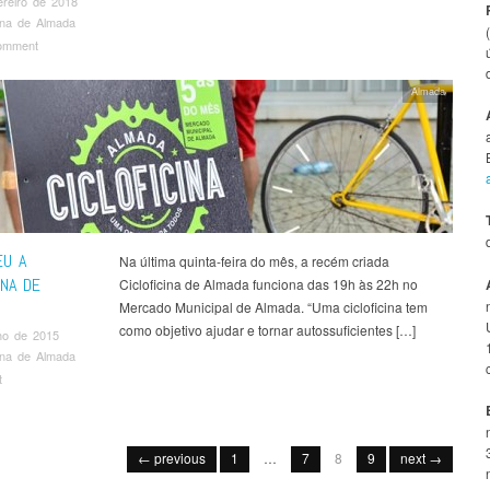
reiro de 2018
cina de Almada
omment
Almada
EU A
Na última quinta-feira do mês, a recém criada
INA DE
Cicloficina de Almada funciona das 19h às 22h no
Mercado Municipal de Almada. “Uma cicloficina tem
como objetivo ajudar e tornar autossuficientes […]
ho de 2015
cina de Almada
t
t navigation
← previous
1
…
7
8
9
next →