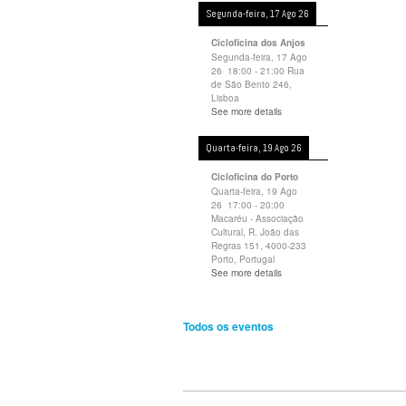
Segunda-feira, 17 Ago 26
Cicloficina dos Anjos
Segunda-feira, 17 Ago
26
18:00
-
21:00
Rua
de São Bento 246,
Lisboa
See more details
Quarta-feira, 19 Ago 26
Cicloficina do Porto
Quarta-feira, 19 Ago
26
17:00
-
20:00
Macaréu - Associação
Cultural, R. João das
Regras 151, 4000-233
Porto, Portugal
See more details
Todos os eventos