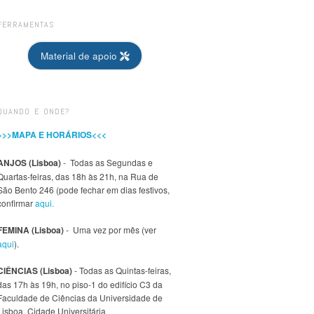
FERRAMENTAS
Material de apoio
QUANDO E ONDE?
>>>MAPA E HORÁRIOS<<<
ANJOS (Lisboa)
- Todas as Segundas e
Quartas-feiras, das 18h às 21h, na Rua de
São Bento 246 (pode fechar em dias festivos,
confirmar
aqui.
FEMINA (Lisboa)
- Uma vez por mês (ver
aqui
).
CIÊNCIAS (Lisboa)
- Todas as Quintas-feiras,
das 17h às 19h, no piso-1 do edifício C3 da
Faculdade de Ciências da Universidade de
Lisboa, Cidade Universitária