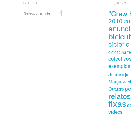
ARQUIVO
ETIQUETAS
"Crew 
Arquivo
2010
201
anúnci
bicicul
ciclofic
cicloficina f
colectivo
exemplos
Janeiro
ju
Março
Mobi
pe
Outubro
relatos
fixas
s
vídeos