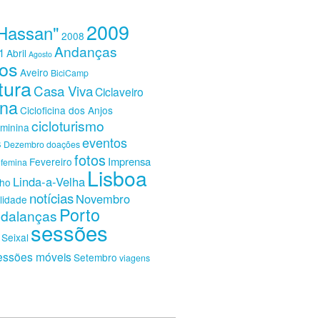
2009
Hassan"
2008
Andanças
1
Abril
Agosto
os
Aveiro
BiciCamp
tura
Casa Viva
Ciclaveiro
ina
Cicloficina dos Anjos
cicloturismo
eminina
eventos
s
Dezembro
doações
fotos
Imprensa
Fevereiro
femina
Lisboa
Linda-a-Velha
nho
notícias
Novembro
lidade
Porto
dalanças
sessões
Seixal
essões móveis
Setembro
viagens