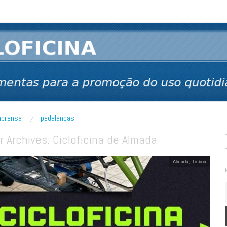
 bicicleta
mprensa
pedalanças
r Archives:
Cicloficina de Almada
Almada
,
Lisboa