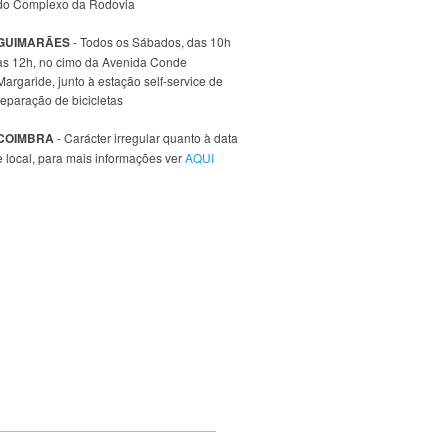
do Complexo da Rodovia
GUIMARÃES
- Todos os Sábados, das 10h
às 12h, no cimo da Avenida Conde
Margaride, junto à estação self-service de
reparação de bicicletas
COIMBRA
- Carácter irregular quanto à data
e local, para mais informações ver
AQUI