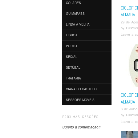
COLARES
CICLOFIC
ALMADA
GUIMARÃES
29 de Ago
LINDA-A-VELHA
by
Ciclofi
Leave a c
LISBOA
PORTO
SEIXAL
SETÚBAL
TRAFARIA
VIANA DO CASTELO
CICLOFIC
SESSÕES MÓVEIS
ALMADA
8 de Julho
by
Ciclofi
PRÓXIMAS SESSÕES
Leave a c
Sujeito a confirmação!!