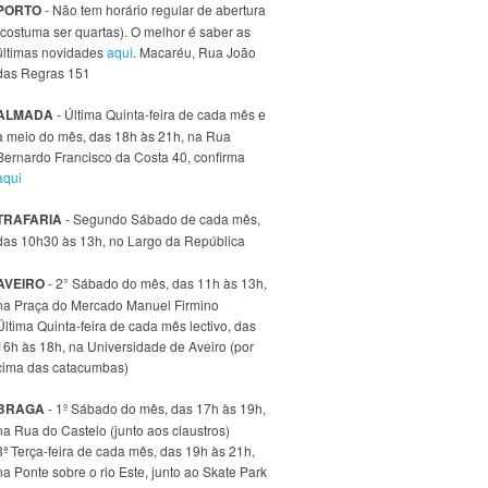
PORTO
- Não tem horário regular de abertura
(costuma ser quartas). O melhor é saber as
últimas novidades
aqui
. Macaréu, Rua João
das Regras 151
ALMADA
- Última Quinta-feira de cada mês e
a meio do mês, das 18h às 21h, na Rua
Bernardo Francisco da Costa 40, confirma
aqui
TRAFARIA
- Segundo Sábado de cada mês,
das 10h30 às 13h, no Largo da República
AVEIRO
- 2° Sábado do mês, das 11h às 13h,
na Praça do Mercado Manuel Firmino
Última Quinta-feira de cada mês lectivo, das
16h às 18h, na Universidade de Aveiro (por
cima das catacumbas)
BRAGA
- 1º Sábado do mês, das 17h às 19h,
na Rua do Castelo (junto aos claustros)
3ª Terça-feira de cada mês, das 19h às 21h,
na Ponte sobre o rio Este, junto ao Skate Park