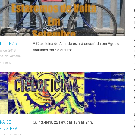
E FÉRIAS
A Cicloficina de Almada estará encerrada em Agosto.
Voltamos em Setembro!
to de 2018
cina de Almada
omment
Almada
INA DE
Quinta-feira, 22 Fev, das 17h às 21h.
– 22 FEV