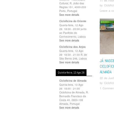
11 de Feve
Cultural, R. João das
by
Ciclofi
Regras 151, 4000-233
Leave a c
Porto, Portugal
See more details
Cicloficina do Oriente
Quarta-feira, 12 Ago
26
18:00
-
20:00
junto
ao Pavilhão do
Conhecimento, Lisboa
See more details
Cicloficina dos Anjos
Quarta-feira, 12 Ago
26
18:00
-
21:00
R. de
São Bento 246, Lisboa
JÁ NASC
See more details
CICLOFIC
ALMADA
Quinta-feira, 13 Ago 26
22 de Jun
Cicloficina de Almada
by
Ciclofi
Quinta-feira, 13 Ago
1 Commen
26
18:00
-
21:00
Cicloficina de Almada, R.
Bernardo Francisco da
Pos
Costa 40, 2800-108
Almada, Portugal
See more details