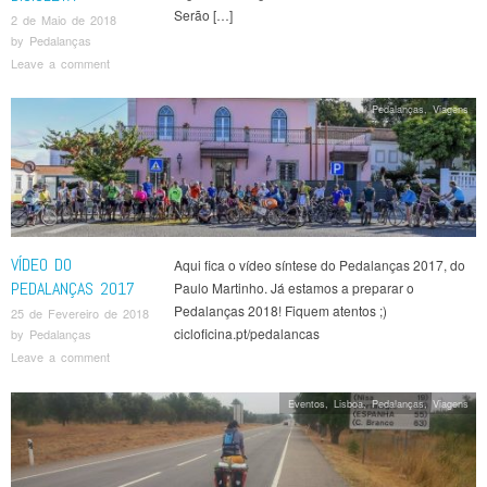
Serão […]
2 de Maio de 2018
by
Pedalanças
Leave a comment
Pedalanças
,
Viagens
VÍDEO DO
Aqui fica o vídeo síntese do Pedalanças 2017, do
PEDALANÇAS 2017
Paulo Martinho. Já estamos a preparar o
Pedalanças 2018! Fiquem atentos ;)
25 de Fevereiro de 2018
cicloficina.pt/pedalancas
by
Pedalanças
Leave a comment
Eventos
,
Lisboa
,
Pedalanças
,
Viagens