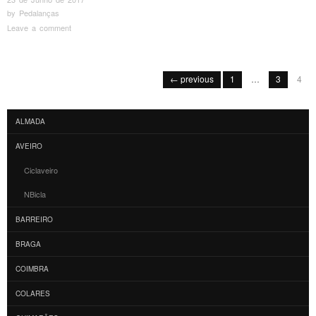
by
Pedalanças
Leave a comment
Post navigation
← previous
1
…
3
4
ALMADA
AVEIRO
Ciclaveiro
NBicla
BARREIRO
BRAGA
COIMBRA
COLARES