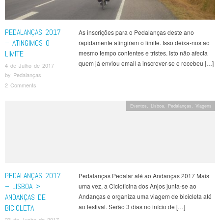
PEDALANÇAS 2017
As inscrições para o Pedalanças deste ano
– ATINGIMOS O
rapidamente atingiram o limite. Isso deixa-nos ao
LIMITE
mesmo tempo contentes e tristes. Isto não afecta
quem já enviou email a inscrever-se e recebeu […]
4 de Julho de 2017
by
Pedalanças
2 Comments
Eventos
,
Lisboa
,
Pedalanças
,
Viagens
PEDALANÇAS 2017
Pedalanças Pedalar até ao Andanças 2017 Mais
– LISBOA >
uma vez, a Cicloficina dos Anjos junta-se ao
ANDANÇAS DE
Andanças e organiza uma viagem de bicicleta até
ao festival. Serão 3 dias no início de […]
BICICLETA
23 de Junho de 2017