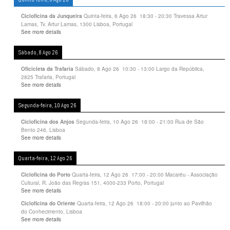
Quinta-feira, 6 Ago 26
18:30
-
20:30
Travessa Artur
Cicloficina da Junqueira
Lamas, Tv. Artur Lamas, 1300 Lisboa, Portugal
See more details
Sábado, 8 Ago 26
Sábado, 8 Ago 26
10:30
-
13:00
Largo da República,
Oficicleta da Trafaria
2825 Trafaria, Portugal
See more details
Segunda-feira, 10 Ago 26
Segunda-feira, 10 Ago 26
18:00
-
21:00
Rua de São
Cicloficina dos Anjos
Bento 246, Lisboa
See more details
Quarta-feira, 12 Ago 26
Quarta-feira, 12 Ago 26
17:00
-
20:00
Macaréu - Associação
Cicloficina do Porto
Cultural, R. João das Regras 151, 4000-233 Porto, Portugal
See more details
Quarta-feira, 12 Ago 26
18:00
-
20:00
junto ao Pavilhão
Cicloficina do Oriente
do Conhecimento, Lisboa
See more details