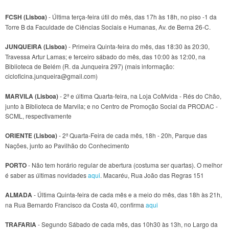
FCSH (Lisboa)
- Última terça-feira útil do mês, das 17h às 18h, no piso -1 da
Torre B da Faculdade de Ciências Sociais e Humanas, Av. de Berna 26-C.
JUNQUEIRA (Lisboa)
- Primeira Quinta-feira do mês, das 18:30 às 20:30,
Travessa Artur Lamas; e terceiro sábado do mês, das 10:00 às 12:00, na
Biblioteca de Belém (R. da Junqueira 297) (mais informação:
cicloficina.junqueira@gmail.com)
MARVILA (Lisboa)
- 2ª e última Quarta-feira, na Loja CoMvida - Rés do Chão,
junto à Biblioteca de Marvila; e no Centro de Promoção Social da PRODAC -
SCML, respectivamente
ORIENTE (Lisboa)
- 2ª Quarta-Feira de cada mês, 18h - 20h, Parque das
Nações, junto ao Pavilhão do Conhecimento
PORTO
- Não tem horário regular de abertura (costuma ser quartas). O melhor
é saber as últimas novidades
aqui
. Macaréu, Rua João das Regras 151
ALMADA
- Última Quinta-feira de cada mês e a meio do mês, das 18h às 21h,
na Rua Bernardo Francisco da Costa 40, confirma
aqui
TRAFARIA
- Segundo Sábado de cada mês, das 10h30 às 13h, no Largo da