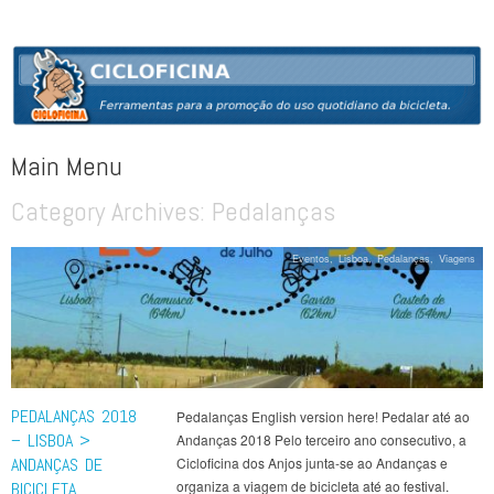
CICLOFICINA
Ferramentas para a promoção do uso quotidiano da bicicleta
Main Menu
Category Archives:
Pedalanças
Skip to content
Eventos
,
Lisboa
,
Pedalanças
,
Viagens
PEDALANÇAS 2018
Pedalanças English version here! Pedalar até ao
– LISBOA >
Andanças 2018 Pelo terceiro ano consecutivo, a
ANDANÇAS DE
Cicloficina dos Anjos junta-se ao Andanças e
organiza a viagem de bicicleta até ao festival.
BICICLETA