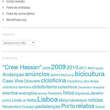
Iniciar sessão
Feed de entradas
Feed de comentários
WordPress.org
ARQUIVO
Arquivo
ETIQUETAS
2009
"Crew Hassan"
2010
2011
2008
Abril
Agosto
bicicultura
anúncios
Andanças
Aveiro
BiciCamp
cicloficina
Casa Viva
Ciclaveiro
Cicloficina dos Anjos
cicloturismo
colectivos
cicloficina feminina
Dezembro
doações
fotos
eventos
exemplos
Janeiro
Imprensa
Fevereiro
femina
Lisboa
notícias
Linda-a-Velha
Março
junho
Mobilidade
relatos
Porto
pedalanças
Novembro
Outubro
Seixal