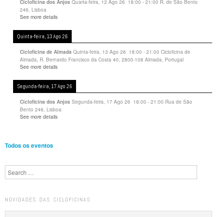
Quarta-feira, 12 Ago 26
18:00
-
21:00
R. de São Bento
Cicloficina dos Anjos
246, Lisboa
See more details
Quinta-feira, 13 Ago 26
Quinta-feira, 13 Ago 26
18:00
-
21:00
Cicloficina de
Cicloficina de Almada
Almada, R. Bernardo Francisco da Costa 40, 2800-108 Almada, Portugal
See more details
Segunda-feira, 17 Ago 26
Segunda-feira, 17 Ago 26
18:00
-
21:00
Rua de São
Cicloficina dos Anjos
Bento 246, Lisboa
See more details
Todos os eventos
Search
NOVIDADES DAS CICLOFICINAS