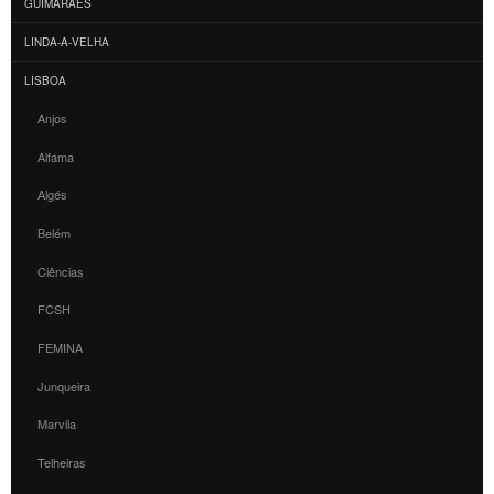
GUIMARÃES
LINDA-A-VELHA
LISBOA
Anjos
Alfama
Algés
Belém
Ciências
FCSH
FEMINA
Junqueira
Marvila
Telheiras