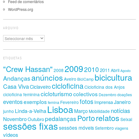
Feed de comentários
WordPress.org
ARQUIVO
Arquivo
ETIQUETAS
2009
"Crew Hassan"
2010
2011
2008
Abril
Agosto
bicicultura
anúncios
Andanças
Aveiro
BiciCamp
cicloficina
Casa Viva
Ciclaveiro
Cicloficina dos Anjos
cicloturismo
colectivos
cicloficina feminina
Dezembro
doações
fotos
eventos
exemplos
Janeiro
Imprensa
Fevereiro
femina
Lisboa
notícias
Linda-a-Velha
Março
junho
Mobilidade
relatos
Porto
pedalanças
Novembro
Outubro
Seixal
sessões fixas
sessões móveis
Setembro
viagens
vídeos