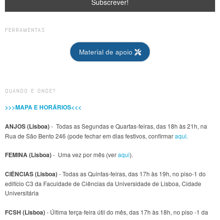
FERRAMENTAS
Material de apoio
QUANDO E ONDE?
>>>MAPA E HORÁRIOS<<<
ANJOS (Lisboa)
- Todas as Segundas e Quartas-feiras, das 18h às 21h, na
Rua de São Bento 246 (pode fechar em dias festivos, confirmar
aqui.
FEMINA (Lisboa)
- Uma vez por mês (ver
aqui
).
CIÊNCIAS (Lisboa)
- Todas as Quintas-feiras, das 17h às 19h, no piso-1 do
edifício C3 da Faculdade de Ciências da Universidade de Lisboa, Cidade
Universitária
FCSH (Lisboa)
- Última terça-feira útil do mês, das 17h às 18h, no piso -1 da