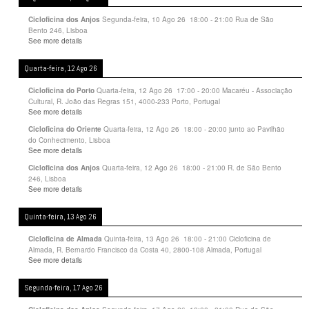
Segunda-feira, 10 Ago 26
18:00
-
21:00
Rua de São
Cicloficina dos Anjos
Bento 246, Lisboa
See more details
Quarta-feira, 12 Ago 26
Quarta-feira, 12 Ago 26
17:00
-
20:00
Macaréu - Associação
Cicloficina do Porto
Cultural, R. João das Regras 151, 4000-233 Porto, Portugal
See more details
Quarta-feira, 12 Ago 26
18:00
-
20:00
junto ao Pavilhão
Cicloficina do Oriente
do Conhecimento, Lisboa
See more details
Quarta-feira, 12 Ago 26
18:00
-
21:00
R. de São Bento
Cicloficina dos Anjos
246, Lisboa
See more details
Quinta-feira, 13 Ago 26
Quinta-feira, 13 Ago 26
18:00
-
21:00
Cicloficina de
Cicloficina de Almada
Almada, R. Bernardo Francisco da Costa 40, 2800-108 Almada, Portugal
See more details
Segunda-feira, 17 Ago 26