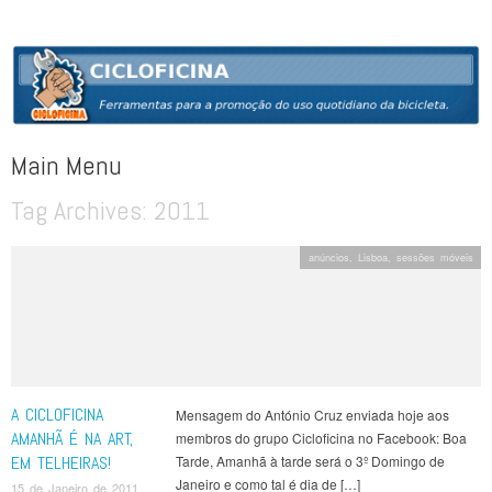
CICLOFICINA
Ferramentas para a promoção do uso quotidiano da bicicleta
Main Menu
Tag Archives:
2011
Skip to content
anúncios
,
Lisboa
,
sessões móveis
A CICLOFICINA
Mensagem do António Cruz enviada hoje aos
AMANHÃ É NA ART,
membros do grupo Cicloficina no Facebook: Boa
EM TELHEIRAS!
Tarde, Amanhã à tarde será o 3º Domingo de
Janeiro e como tal é dia de […]
15 de Janeiro de 2011