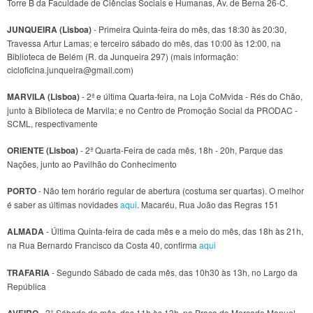
Torre B da Faculdade de Ciências Sociais e Humanas, Av. de Berna 26-C.
JUNQUEIRA (Lisboa)
- Primeira Quinta-feira do mês, das 18:30 às 20:30,
Travessa Artur Lamas; e terceiro sábado do mês, das 10:00 às 12:00, na
Biblioteca de Belém (R. da Junqueira 297) (mais informação:
cicloficina.junqueira@gmail.com)
MARVILA (Lisboa)
- 2ª e última Quarta-feira, na Loja CoMvida - Rés do Chão,
junto à Biblioteca de Marvila; e no Centro de Promoção Social da PRODAC -
SCML, respectivamente
ORIENTE (Lisboa)
- 2ª Quarta-Feira de cada mês, 18h - 20h, Parque das
Nações, junto ao Pavilhão do Conhecimento
PORTO
- Não tem horário regular de abertura (costuma ser quartas). O melhor
é saber as últimas novidades
aqui
. Macaréu, Rua João das Regras 151
ALMADA
- Última Quinta-feira de cada mês e a meio do mês, das 18h às 21h,
na Rua Bernardo Francisco da Costa 40, confirma
aqui
TRAFARIA
- Segundo Sábado de cada mês, das 10h30 às 13h, no Largo da
República
AVEIRO
- 2° Sábado do mês, das 11h às 13h, na Praça do Mercado Manuel