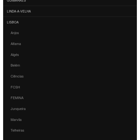
GUIMARÃES
LINDA-A-VELHA
LISBOA
Anjos
Alfama
Algés
Belém
Ciências
FCSH
FEMINA
Junqueira
Marvila
Telheiras