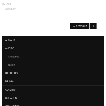
by
Ana
1 Comment
Post navigation
← previous
1
2
ALMADA
AVEIRO
Ciclaveiro
NBicla
BARREIRO
BRAGA
COIMBRA
COLARES