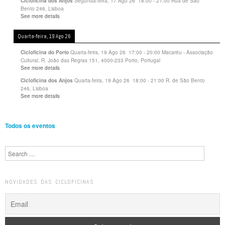
Segunda-feira, 17 Ago 26
18:00
-
21:00
Rua de São
Cicloficina dos Anjos
Bento 246, Lisboa
See more details
Quarta-feira, 19 Ago 26
Quarta-feira, 19 Ago 26
17:00
-
20:00
Macaréu - Associação
Cicloficina do Porto
Cultural, R. João das Regras 151, 4000-233 Porto, Portugal
See more details
Quarta-feira, 19 Ago 26
18:00
-
21:00
R. de São Bento
Cicloficina dos Anjos
246, Lisboa
See more details
Todos os eventos
Search
NOVIDADES DAS CICLOFICINAS