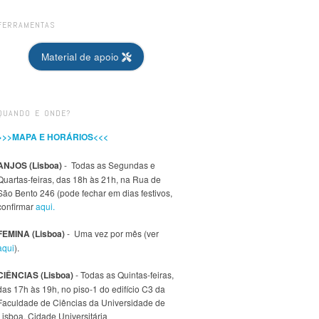
FERRAMENTAS
Material de apoio
QUANDO E ONDE?
>>>MAPA E HORÁRIOS<<<
ANJOS (Lisboa)
- Todas as Segundas e
Quartas-feiras, das 18h às 21h, na Rua de
São Bento 246 (pode fechar em dias festivos,
confirmar
aqui.
FEMINA (Lisboa)
- Uma vez por mês (ver
aqui
).
CIÊNCIAS (Lisboa)
- Todas as Quintas-feiras,
das 17h às 19h, no piso-1 do edifício C3 da
Faculdade de Ciências da Universidade de
Lisboa, Cidade Universitária