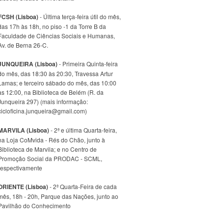
FCSH (Lisboa)
- Última terça-feira útil do mês,
das 17h às 18h, no piso -1 da Torre B da
Faculdade de Ciências Sociais e Humanas,
Av. de Berna 26-C.
JUNQUEIRA (Lisboa)
- Primeira Quinta-feira
do mês, das 18:30 às 20:30, Travessa Artur
Lamas; e terceiro sábado do mês, das 10:00
às 12:00, na Biblioteca de Belém (R. da
Junqueira 297) (mais informação:
cicloficina.junqueira@gmail.com)
MARVILA (Lisboa)
- 2ª e última Quarta-feira,
na Loja CoMvida - Rés do Chão, junto à
Biblioteca de Marvila; e no Centro de
Promoção Social da PRODAC - SCML,
respectivamente
ORIENTE (Lisboa)
- 2ª Quarta-Feira de cada
mês, 18h - 20h, Parque das Nações, junto ao
Pavilhão do Conhecimento