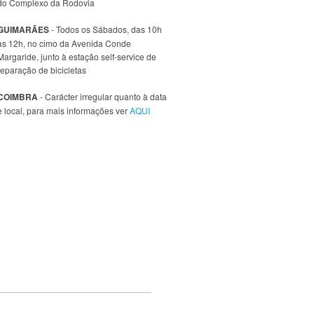
do Complexo da Rodovia
GUIMARÃES
- Todos os Sábados, das 10h
às 12h, no cimo da Avenida Conde
Margaride, junto à estação self-service de
reparação de bicicletas
COIMBRA
- Carácter irregular quanto à data
e local, para mais informações ver
AQUI