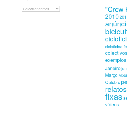
"Crew 
Arquivo
2010
201
anúnci
bicicul
ciclofic
cicloficina f
colectivo
exemplos
Janeiro
ju
Março
Mobi
pe
Outubro
relatos
fixas
s
vídeos