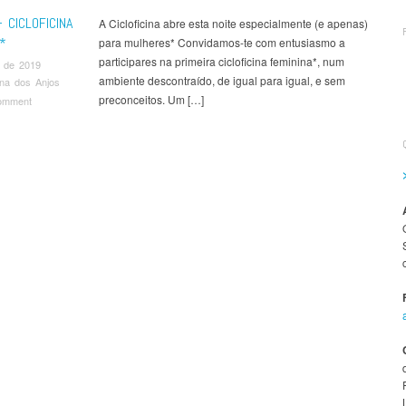
 CICLOFICINA
A Cicloficina abre esta noite especialmente (e apenas)
*
para mulheres* Convidamos-te com entusiasmo a
participares na primeira cicloficina feminina*, num
l de 2019
ambiente descontraído, de igual para igual, e sem
cina dos Anjos
preconceitos. Um […]
omment
t navigation