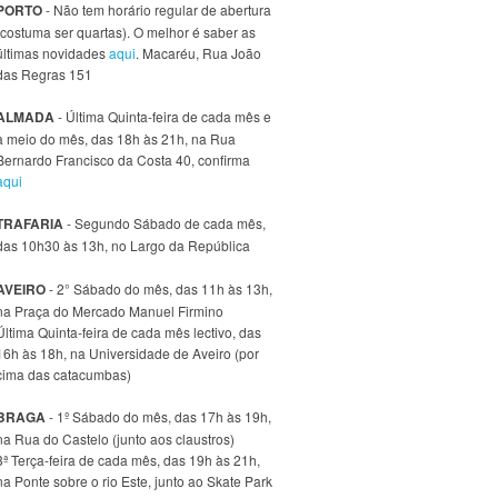
PORTO
- Não tem horário regular de abertura
(costuma ser quartas). O melhor é saber as
últimas novidades
aqui
. Macaréu, Rua João
das Regras 151
ALMADA
- Última Quinta-feira de cada mês e
a meio do mês, das 18h às 21h, na Rua
Bernardo Francisco da Costa 40, confirma
aqui
TRAFARIA
- Segundo Sábado de cada mês,
das 10h30 às 13h, no Largo da República
AVEIRO
- 2° Sábado do mês, das 11h às 13h,
na Praça do Mercado Manuel Firmino
Última Quinta-feira de cada mês lectivo, das
16h às 18h, na Universidade de Aveiro (por
cima das catacumbas)
BRAGA
- 1º Sábado do mês, das 17h às 19h,
na Rua do Castelo (junto aos claustros)
3ª Terça-feira de cada mês, das 19h às 21h,
na Ponte sobre o rio Este, junto ao Skate Park