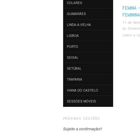
COLARES
FEMINA –
FEMININA
GUIMARÃES
11 de Abri
LINDA-A-VELHA
by
Ciclofi
Leave a c
LISBOA
PORTO
Pos
SEIXAL
SETÚBAL
TRAFARIA
VIANA DO CASTELO
SESSÕES MÓVEIS
PRÓXIMAS SESSÕES
Sujeito a confirmação!!