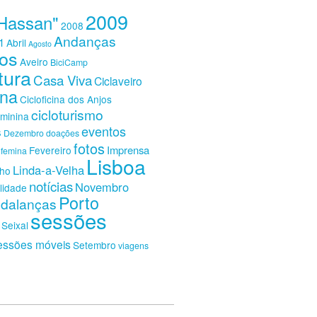
2009
Hassan"
2008
Andanças
1
Abril
Agosto
os
Aveiro
BiciCamp
tura
Casa Viva
Ciclaveiro
ina
Cicloficina dos Anjos
cicloturismo
eminina
eventos
s
Dezembro
doações
fotos
Imprensa
Fevereiro
femina
Lisboa
Linda-a-Velha
nho
notícias
Novembro
lidade
Porto
dalanças
sessões
Seixal
essões móveis
Setembro
viagens