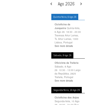
Ago 2026
Quinta-feira, 6 Ago 26
Cicloficina da
Quinta-feira,
Junqueira
6 Ago 26
18:30
-
20:30
Travessa Artur Lamas,
Tv. Artur Lamas, 1300
Lisboa, Portugal
See more details
Sábado, 8 Ago 26
Oficicleta da Trafaria
Sábado, 8 Ago
26
10:30
-
13:00
Largo
da República, 2825
Trafaria, Portugal
See more details
Segunda-feira, 10 Ago 26
Cicloficina dos Anjos
Segunda-feira, 10 Ago
26
18:00
-
21:00
Rua