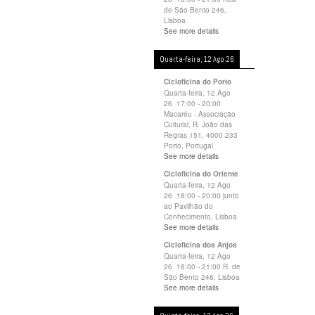
de São Bento 246,
Lisboa
See more details
Quarta-feira, 12 Ago 26
Cicloficina do Porto
Quarta-feira, 12 Ago
26
17:00
-
20:00
Macaréu - Associação
Cultural, R. João das
Regras 151, 4000-233
Porto, Portugal
See more details
Cicloficina do Oriente
Quarta-feira, 12 Ago
26
18:00
-
20:00
junto
ao Pavilhão do
Conhecimento, Lisboa
See more details
Cicloficina dos Anjos
Quarta-feira, 12 Ago
26
18:00
-
21:00
R. de
São Bento 246, Lisboa
See more details