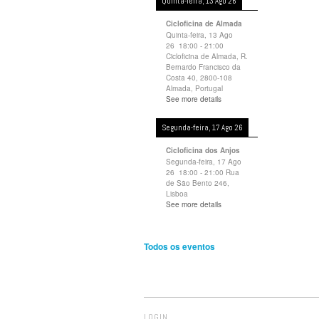
Quinta-feira, 13 Ago 26
Cicloficina de Almada
Quinta-feira, 13 Ago
26
18:00
-
21:00
Cicloficina de Almada, R.
Bernardo Francisco da
Costa 40, 2800-108
Almada, Portugal
See more details
Segunda-feira, 17 Ago 26
Cicloficina dos Anjos
Segunda-feira, 17 Ago
26
18:00
-
21:00
Rua
de São Bento 246,
Lisboa
See more details
Todos os eventos
LOGIN