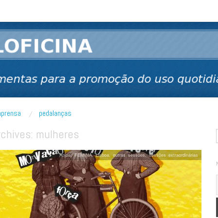
 bicicleta
mprensa
pedalanças
rchives:
mulheres
Anjos
,
FEMINA
,
Lisboa
,
outras sessões
,
sessões extraordinárias