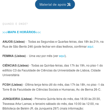
Material de apoio
QUANDO E ONDE?
>>>MAPA E HORÁRIOS<<<
ANJOS (Lisboa)
- Todas as Segundas e Quartas-feiras, das 18h às 21h, na
Rua de São Bento 246 (pode fechar em dias festivos, confirmar
aqui.
FEMINA (Lisboa)
- Uma vez por mês (ver
aqui
).
CIÊNCIAS (Lisboa)
- Todas as Quintas-feiras, das 17h às 19h, no piso-1 do
edifício C3 da Faculdade de Ciências da Universidade de Lisboa, Cidade
Universitária
FCSH (Lisboa)
- Última terça-feira útil do mês, das 17h às 18h, no piso -1 da
Torre B da Faculdade de Ciências Sociais e Humanas, Av. de Berna 26-C.
JUNQUEIRA (Lisboa)
- Primeira Quinta-feira do mês, das 18:30 às 20:30,
Travessa Artur Lamas; e terceiro sábado do mês, das 10:00 às 12:00, na
Biblioteca de Belém (R. da Junqueira 297) (mais informação: