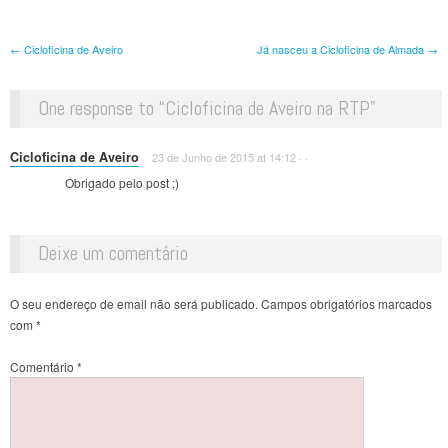
Post navigation
←
Cicloficina de Aveiro
Já nasceu a Cicloficina de Almada
→
One response to “
Cicloficina de Aveiro na RTP
”
Cicloficina de Aveiro
23 de Junho de 2015 at 14:12
·
·
Obrigado pelo post ;)
Deixe um comentário
O seu endereço de email não será publicado.
Campos obrigatórios marcados
com
*
Comentário
*