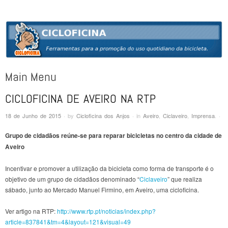
CICLOFICINA
Ferramentas para a promoção do uso quotidiano da bicicleta
Main Menu
CICLOFICINA DE AVEIRO NA RTP
Skip to content
18 de Junho de 2015
·
by
Cicloficina dos Anjos
·
in
Aveiro
,
Ciclaveiro
,
Imprensa
.
·
Grupo de cidadãos reúne-se para reparar bicicletas no centro da cidade de
Aveiro
Incentivar e promover a utilização da bicicleta como forma de transporte é o
objetivo de um grupo de cidadãos denominado “
Ciclaveiro
” que realiza
sábado, junto ao Mercado Manuel Firmino, em Aveiro, uma cicloficina.
Ver artigo na RTP:
http://www.rtp.pt/noticias/index.php?
article=837841&tm=4&layout=121&visual=49