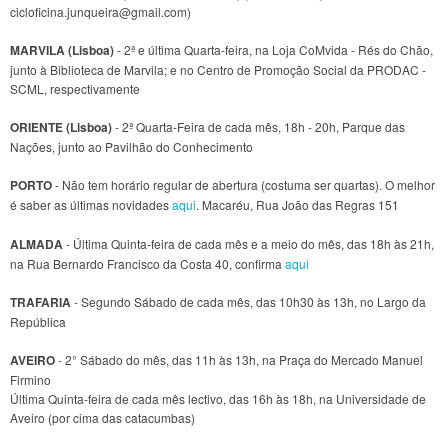
cicloficina.junqueira@gmail.com)
MARVILA (Lisboa)
- 2ª e última Quarta-feira, na Loja CoMvida - Rés do Chão,
junto à Biblioteca de Marvila; e no Centro de Promoção Social da PRODAC -
SCML, respectivamente
ORIENTE (Lisboa)
- 2ª Quarta-Feira de cada mês, 18h - 20h, Parque das
Nações, junto ao Pavilhão do Conhecimento
PORTO
- Não tem horário regular de abertura (costuma ser quartas). O melhor
é saber as últimas novidades
aqui
. Macaréu, Rua João das Regras 151
ALMADA
- Última Quinta-feira de cada mês e a meio do mês, das 18h às 21h,
na Rua Bernardo Francisco da Costa 40, confirma
aqui
TRAFARIA
- Segundo Sábado de cada mês, das 10h30 às 13h, no Largo da
República
AVEIRO
- 2° Sábado do mês, das 11h às 13h, na Praça do Mercado Manuel
Firmino
Última Quinta-feira de cada mês lectivo, das 16h às 18h, na Universidade de
Aveiro (por cima das catacumbas)