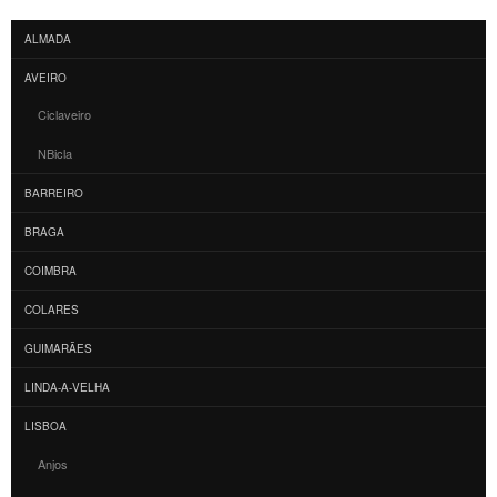
ALMADA
AVEIRO
Ciclaveiro
NBicla
BARREIRO
BRAGA
COIMBRA
COLARES
GUIMARÃES
LINDA-A-VELHA
LISBOA
Anjos