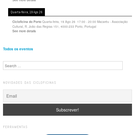
Quarta-feira, 19 Ago 26
Quarta-feira, 19 Ago 26
17:00
-
20:00
Macaréu - Associação
Cicloficina do Porto
Cultural, R. João das Regras 151, 4000-233 Porto, Portugal
See more details
Todos os eventos
Search
NOVIDADES DAS CICLOFICINAS
FERRAMENTAS