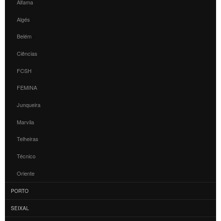
Alfama
Algés
Belém
Ciências
FCSH
FEMINA
Junqueira
Marvila
Telheiras
Técnico
Oriente
PORTO
SEIXAL