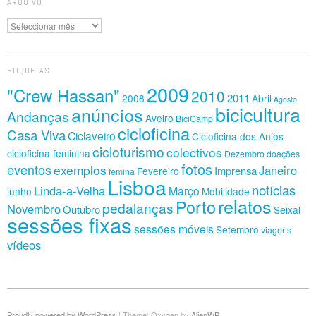
ARQUIVO
Arquivo
ETIQUETAS
2009
"Crew Hassan"
2010
2011
2008
Abril
Agosto
bicicultura
anúncios
Andanças
Aveiro
BiciCamp
cicloficina
Casa Viva
Ciclaveiro
Cicloficina dos Anjos
cicloturismo
colectivos
cicloficina feminina
Dezembro
doações
fotos
eventos
exemplos
Janeiro
Imprensa
Fevereiro
femina
Lisboa
notícias
Linda-a-Velha
Março
junho
Mobilidade
relatos
Porto
pedalanças
Novembro
Outubro
Seixal
sessões fixas
sessões móveis
Setembro
viagens
vídeos
Proudly powered by WordPress
|
Theme: Oxygen by
AlienWP
.