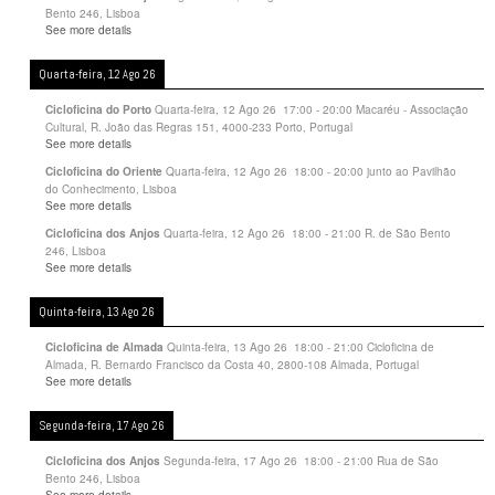
Bento 246, Lisboa
See more details
Quarta-feira, 12 Ago 26
Quarta-feira, 12 Ago 26
17:00
-
20:00
Macaréu - Associação
Cicloficina do Porto
Cultural, R. João das Regras 151, 4000-233 Porto, Portugal
See more details
Quarta-feira, 12 Ago 26
18:00
-
20:00
junto ao Pavilhão
Cicloficina do Oriente
do Conhecimento, Lisboa
See more details
Quarta-feira, 12 Ago 26
18:00
-
21:00
R. de São Bento
Cicloficina dos Anjos
246, Lisboa
See more details
Quinta-feira, 13 Ago 26
Quinta-feira, 13 Ago 26
18:00
-
21:00
Cicloficina de
Cicloficina de Almada
Almada, R. Bernardo Francisco da Costa 40, 2800-108 Almada, Portugal
See more details
Segunda-feira, 17 Ago 26
Segunda-feira, 17 Ago 26
18:00
-
21:00
Rua de São
Cicloficina dos Anjos
Bento 246, Lisboa
See more details