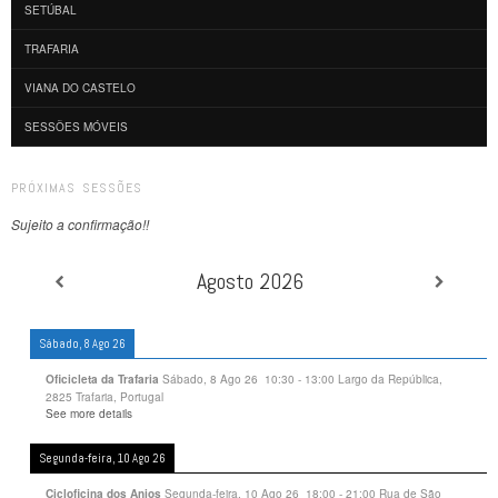
SETÚBAL
TRAFARIA
VIANA DO CASTELO
SESSÕES MÓVEIS
PRÓXIMAS SESSÕES
Sujeito a confirmação!!
Agosto 2026
Sábado, 8 Ago 26
Sábado, 8 Ago 26
10:30
-
13:00
Largo da República,
Oficicleta da Trafaria
2825 Trafaria, Portugal
See more details
Segunda-feira, 10 Ago 26
Segunda-feira, 10 Ago 26
18:00
-
21:00
Rua de São
Cicloficina dos Anjos