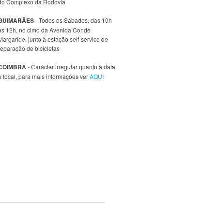
do Complexo da Rodovia
GUIMARÃES
- Todos os Sábados, das 10h
às 12h, no cimo da Avenida Conde
Margaride, junto à estação self-service de
reparação de bicicletas
COIMBRA
- Carácter irregular quanto à data
e local, para mais informações ver
AQUI