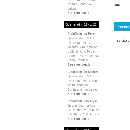
de São Bento 246,
Site
Lisboa
See more details
Quarta-feira, 12 Ago 26
Cicloficina do Porto
Quarta-feira, 12 Ago
This site
26
17:00
-
20:00
Macaréu - Associação
Cultural, R. João das
Regras 151, 4000-233
Porto, Portugal
See more details
Cicloficina do Oriente
Quarta-feira, 12 Ago
26
18:00
-
20:00
junto
ao Pavilhão do
Conhecimento, Lisboa
See more details
Cicloficina dos Anjos
Quarta-feira, 12 Ago
26
18:00
-
21:00
R. de
São Bento 246, Lisboa
See more details