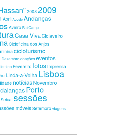
2009
Hassan"
2008
Andanças
1
Abril
Agosto
os
Aveiro
BiciCamp
tura
Casa Viva
Ciclaveiro
ina
Cicloficina dos Anjos
cicloturismo
eminina
eventos
s
Dezembro
doações
fotos
Imprensa
Fevereiro
femina
Lisboa
Linda-a-Velha
nho
notícias
Novembro
lidade
Porto
dalanças
sessões
Seixal
essões móveis
Setembro
viagens