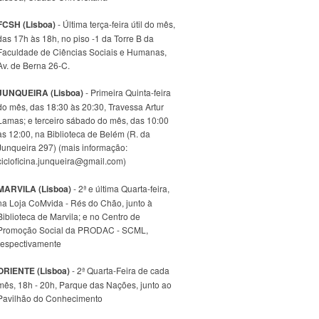
FCSH (Lisboa)
- Última terça-feira útil do mês,
das 17h às 18h, no piso -1 da Torre B da
Faculdade de Ciências Sociais e Humanas,
Av. de Berna 26-C.
JUNQUEIRA (Lisboa)
- Primeira Quinta-feira
do mês, das 18:30 às 20:30, Travessa Artur
Lamas; e terceiro sábado do mês, das 10:00
às 12:00, na Biblioteca de Belém (R. da
Junqueira 297) (mais informação:
cicloficina.junqueira@gmail.com)
MARVILA (Lisboa)
- 2ª e última Quarta-feira,
na Loja CoMvida - Rés do Chão, junto à
Biblioteca de Marvila; e no Centro de
Promoção Social da PRODAC - SCML,
respectivamente
ORIENTE (Lisboa)
- 2ª Quarta-Feira de cada
mês, 18h - 20h, Parque das Nações, junto ao
Pavilhão do Conhecimento