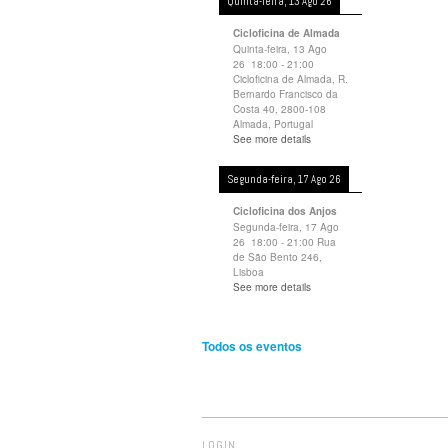
Quinta-feira, 13 Ago 26
Cicloficina de Almada
Quinta-feira, 13 Ago
26
18:00
-
21:00
Cicloficina de Almada, R.
Bernardo Francisco da
Costa 40, 2800-108
Almada, Portugal
See more details
Segunda-feira, 17 Ago 26
Cicloficina dos Anjos
Segunda-feira, 17 Ago
26
18:00
-
21:00
Rua
de São Bento 246,
Lisboa
See more details
Todos os eventos
LOGIN