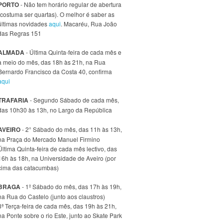
PORTO
- Não tem horário regular de abertura
(costuma ser quartas). O melhor é saber as
últimas novidades
aqui
. Macaréu, Rua João
das Regras 151
ALMADA
- Última Quinta-feira de cada mês e
a meio do mês, das 18h às 21h, na Rua
Bernardo Francisco da Costa 40, confirma
aqui
TRAFARIA
- Segundo Sábado de cada mês,
das 10h30 às 13h, no Largo da República
AVEIRO
- 2° Sábado do mês, das 11h às 13h,
na Praça do Mercado Manuel Firmino
Última Quinta-feira de cada mês lectivo, das
16h às 18h, na Universidade de Aveiro (por
cima das catacumbas)
BRAGA
- 1º Sábado do mês, das 17h às 19h,
na Rua do Castelo (junto aos claustros)
3ª Terça-feira de cada mês, das 19h às 21h,
na Ponte sobre o rio Este, junto ao Skate Park