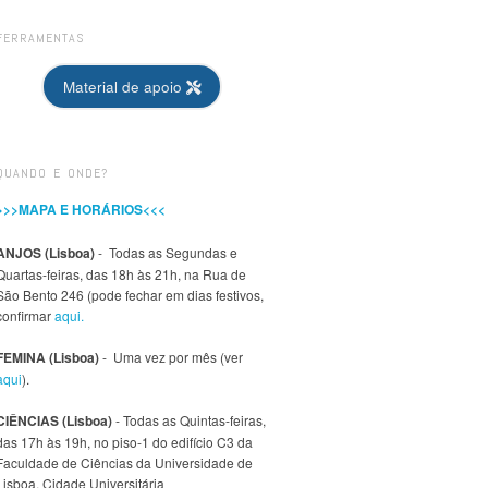
FERRAMENTAS
Material de apoio
QUANDO E ONDE?
>>>MAPA E HORÁRIOS<<<
ANJOS (Lisboa)
- Todas as Segundas e
Quartas-feiras, das 18h às 21h, na Rua de
São Bento 246 (pode fechar em dias festivos,
confirmar
aqui.
FEMINA (Lisboa)
- Uma vez por mês (ver
aqui
).
CIÊNCIAS (Lisboa)
- Todas as Quintas-feiras,
das 17h às 19h, no piso-1 do edifício C3 da
Faculdade de Ciências da Universidade de
Lisboa, Cidade Universitária