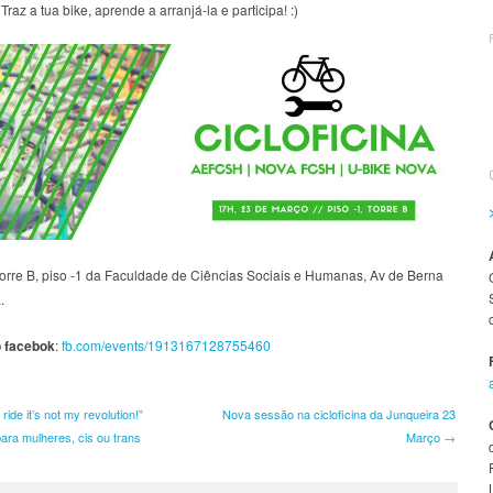
 Traz a tua bike, aprende a arranjá-la e participa! :)
torre B, piso -1 da Faculdade de Ciências Sociais e Humanas, Av de Berna
.
o facebok
:
fb.com/events/1913167128755460
 navigation
t ride it’s not my revolution!”
Nova sessão na cicloficina da Junqueira 23
 para mulheres, cis ou trans
Março
→