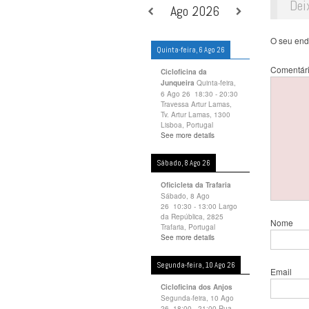
Dei
Ago 2026
O seu end
Quinta-feira, 6 Ago 26
Comentár
Cicloficina da
Quinta-feira,
Junqueira
6 Ago 26
18:30
-
20:30
Travessa Artur Lamas,
Tv. Artur Lamas, 1300
Lisboa, Portugal
See more details
Sábado, 8 Ago 26
Oficicleta da Trafaria
Sábado, 8 Ago
26
10:30
-
13:00
Largo
da República, 2825
Nome
Trafaria, Portugal
See more details
Segunda-feira, 10 Ago 26
Email
Cicloficina dos Anjos
Segunda-feira, 10 Ago
26
18:00
-
21:00
Rua