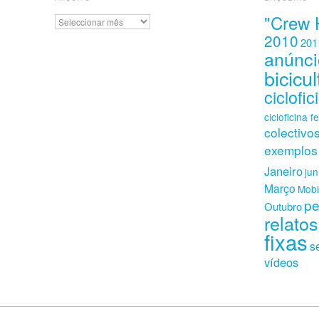
"Crew 
Arquivo
2010
201
anúnci
bicicul
ciclofic
cicloficina f
colectivo
exemplos
Janeiro
ju
Março
Mobi
pe
Outubro
relatos
fixas
s
vídeos