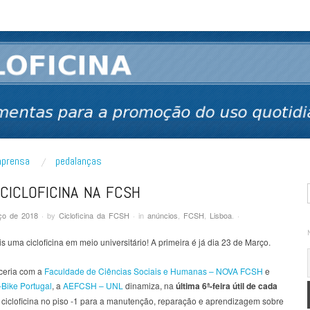
 bicicleta
mprensa
pedalanças
CICLOFICINA NA FCSH
ço de 2018
·
by
Cicloficina da FCSH
·
in
anúncios
,
FCSH
,
Lisboa
.
·
 uma cicloficina em meio universitário! A primeira é já dia 23 de Março.
ceria com a
Faculdade de Ciências Sociais e Humanas – NOVA FCSH
e
Bike Portugal
, a
AEFCSH – UNL
dinamiza, na
última 6ª-feira útil de cada
 cicloficina no piso -1 para a manutenção, reparação e aprendizagem sobre