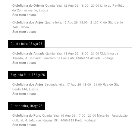
Quarta-feira, 12 Ago 26
18:00
-
20:00
junto ao Pavilhão
Cicloficina do Oriente
do Conhecimento, Lisboa
See more details
Quarta-feira, 12 Ago 26
18:00
-
21:00
R. de São Bento
Cicloficina dos Anjos
246, Lisboa
See more details
Quinta-feira, 13 Ago 26
Quinta-feira, 13 Ago 26
18:00
-
21:00
Cicloficina de
Cicloficina de Almada
Almada, R. Bernardo Francisco da Costa 40, 2800-108 Almada, Portugal
See more details
Segunda-feira, 17 Ago 26
Segunda-feira, 17 Ago 26
18:00
-
21:00
Rua de São
Cicloficina dos Anjos
Bento 246, Lisboa
See more details
Quarta-feira, 19 Ago 26
Quarta-feira, 19 Ago 26
17:00
-
20:00
Macaréu - Associação
Cicloficina do Porto
Cultural, R. João das Regras 151, 4000-233 Porto, Portugal
See more details