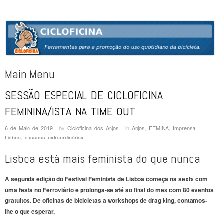
CICLOFICINA
Ferramentas para a promoção do uso quotidiano da bicicleta
Main Menu
SESSÃO ESPECIAL DE CICLOFICINA
Skip to content
FEMININA/ISTA NA TIME OUT
6 de Maio de 2019
·
by
Cicloficina dos Anjos
·
in
Anjos
,
FEMINA
,
Imprensa
,
Lisboa
,
sessões extraordinárias
.
·
Lisboa está mais feminista do que nunca
A segunda edição do Festival Feminista de Lisboa começa na sexta com
uma festa no Ferroviário e prolonga-se até ao final do mês com 80 eventos
gratuitos. De oficinas de bicicletas a workshops de drag king, contamos-
lhe o que esperar.