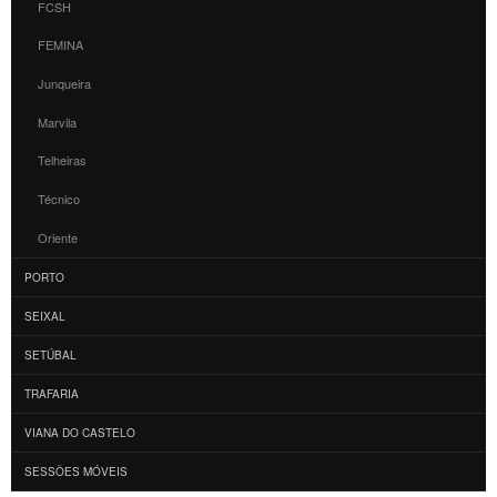
FCSH
FEMINA
Junqueira
Marvila
Telheiras
Técnico
Oriente
PORTO
SEIXAL
SETÚBAL
TRAFARIA
VIANA DO CASTELO
SESSÕES MÓVEIS