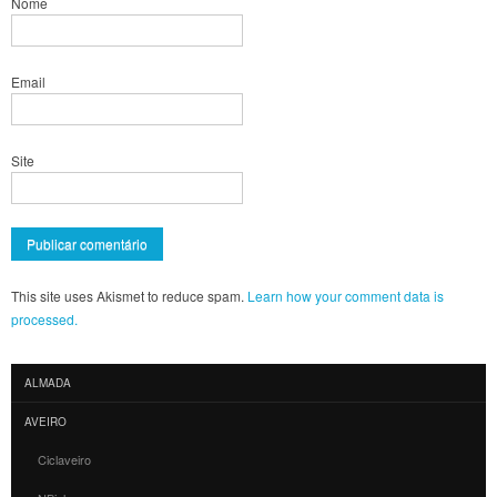
Nome
Email
Site
This site uses Akismet to reduce spam.
Learn how your comment data is
processed.
ALMADA
AVEIRO
Ciclaveiro