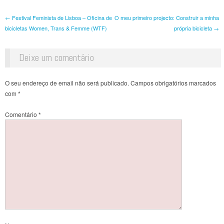
Post navigation
←
Festival Feminista de Lisboa – Oficina de
O meu primeiro projecto: Construir a minha
bicicletas Women, Trans & Femme (WTF)
própria bicicleta
→
Deixe um comentário
O seu endereço de email não será publicado.
Campos obrigatórios marcados
com
*
Comentário
*