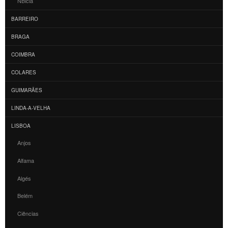
NBicla
BARREIRO
BRAGA
COIMBRA
COLARES
GUIMARÃES
LINDA-A-VELHA
LISBOA
Anjos
Alfama
Algés
Belém
Ciências