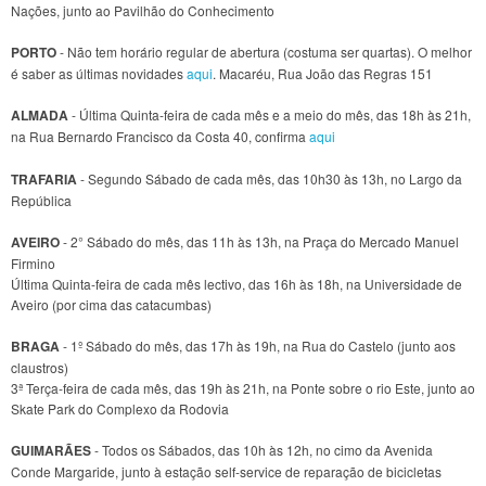
Nações, junto ao Pavilhão do Conhecimento
PORTO
- Não tem horário regular de abertura (costuma ser quartas). O melhor
é saber as últimas novidades
aqui
. Macaréu, Rua João das Regras 151
ALMADA
- Última Quinta-feira de cada mês e a meio do mês, das 18h às 21h,
na Rua Bernardo Francisco da Costa 40, confirma
aqui
TRAFARIA
- Segundo Sábado de cada mês, das 10h30 às 13h, no Largo da
República
AVEIRO
- 2° Sábado do mês, das 11h às 13h, na Praça do Mercado Manuel
Firmino
Última Quinta-feira de cada mês lectivo, das 16h às 18h, na Universidade de
Aveiro (por cima das catacumbas)
BRAGA
- 1º Sábado do mês, das 17h às 19h, na Rua do Castelo (junto aos
claustros)
3ª Terça-feira de cada mês, das 19h às 21h, na Ponte sobre o rio Este, junto ao
Skate Park do Complexo da Rodovia
GUIMARÃES
- Todos os Sábados, das 10h às 12h, no cimo da Avenida
Conde Margaride, junto à estação self-service de reparação de bicicletas