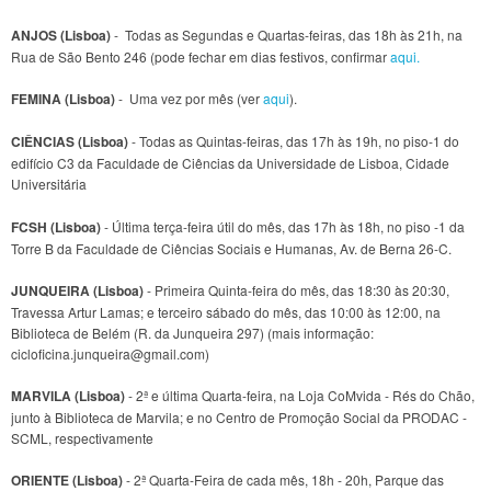
ANJOS (Lisboa)
- Todas as Segundas e Quartas-feiras, das 18h às 21h, na
Rua de São Bento 246 (pode fechar em dias festivos, confirmar
aqui.
FEMINA (Lisboa)
- Uma vez por mês (ver
aqui
).
CIÊNCIAS (Lisboa)
- Todas as Quintas-feiras, das 17h às 19h, no piso-1 do
edifício C3 da Faculdade de Ciências da Universidade de Lisboa, Cidade
Universitária
FCSH (Lisboa)
- Última terça-feira útil do mês, das 17h às 18h, no piso -1 da
Torre B da Faculdade de Ciências Sociais e Humanas, Av. de Berna 26-C.
JUNQUEIRA (Lisboa)
- Primeira Quinta-feira do mês, das 18:30 às 20:30,
Travessa Artur Lamas; e terceiro sábado do mês, das 10:00 às 12:00, na
Biblioteca de Belém (R. da Junqueira 297) (mais informação:
cicloficina.junqueira@gmail.com)
MARVILA (Lisboa)
- 2ª e última Quarta-feira, na Loja CoMvida - Rés do Chão,
junto à Biblioteca de Marvila; e no Centro de Promoção Social da PRODAC -
SCML, respectivamente
ORIENTE (Lisboa)
- 2ª Quarta-Feira de cada mês, 18h - 20h, Parque das