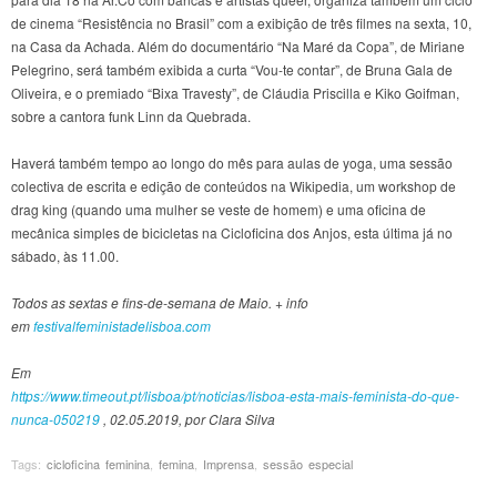
de cinema “Resistência no Brasil” com a exibição de três filmes na sexta, 10,
na Casa da Achada. Além do documentário “Na Maré da Copa”, de Miriane
Pelegrino, será também exibida a curta “Vou-te contar”, de Bruna Gala de
Oliveira, e o premiado “Bixa Travesty”, de Cláudia Priscilla e Kiko Goifman,
sobre a cantora funk Linn da Quebrada.
Haverá também tempo ao longo do mês para aulas de yoga, uma sessão
colectiva de escrita e edição de conteúdos na Wikipedia, um workshop de
drag king (quando uma mulher se veste de homem) e uma oficina de
mecânica simples de bicicletas na Cicloficina dos Anjos, esta última já no
sábado, às 11.00.
Todos as sextas e fins-de-semana de Maio. + info
em
festivalfeministadelisboa.com
Em
https://www.timeout.pt/lisboa/pt/noticias/lisboa-esta-mais-feminista-do-que-
nunca-050219
, 02.05.2019, por Clara Silva
Tags:
cicloficina feminina
,
femina
,
Imprensa
,
sessão especial