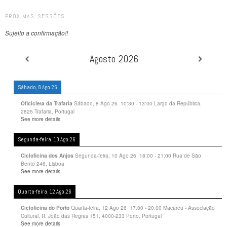
PRÓXIMAS SESSÕES
Sujeito a confirmação!!
Agosto 2026
Sábado, 8 Ago 26
Sábado, 8 Ago 26
10:30
-
13:00
Largo da República,
Oficicleta da Trafaria
2825 Trafaria, Portugal
See more details
Segunda-feira, 10 Ago 26
Segunda-feira, 10 Ago 26
18:00
-
21:00
Rua de São
Cicloficina dos Anjos
Bento 246, Lisboa
See more details
Quarta-feira, 12 Ago 26
Quarta-feira, 12 Ago 26
17:00
-
20:00
Macaréu - Associação
Cicloficina do Porto
Cultural, R. João das Regras 151, 4000-233 Porto, Portugal
See more details