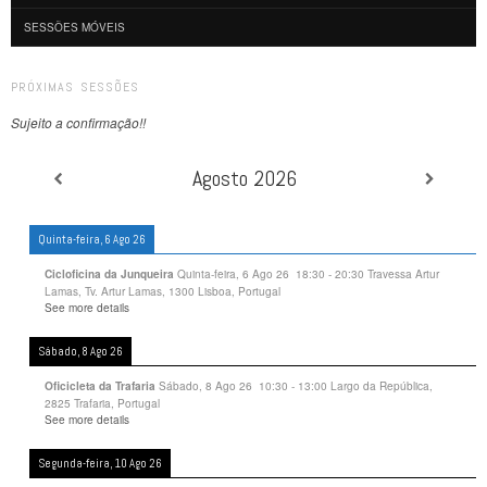
SESSÕES MÓVEIS
PRÓXIMAS SESSÕES
Sujeito a confirmação!!
Agosto 2026
Quinta-feira, 6 Ago 26
Quinta-feira, 6 Ago 26
18:30
-
20:30
Travessa Artur
Cicloficina da Junqueira
Lamas, Tv. Artur Lamas, 1300 Lisboa, Portugal
See more details
Sábado, 8 Ago 26
Sábado, 8 Ago 26
10:30
-
13:00
Largo da República,
Oficicleta da Trafaria
2825 Trafaria, Portugal
See more details
Segunda-feira, 10 Ago 26