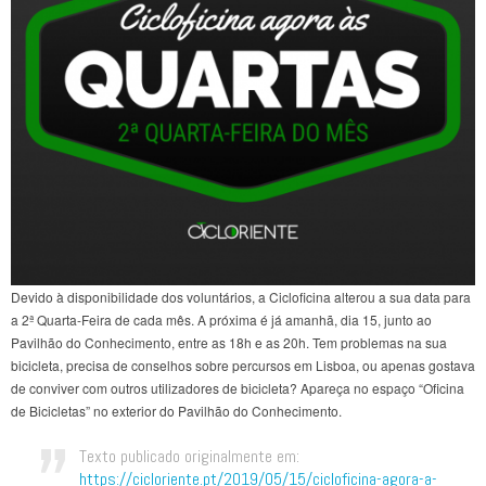
Devido à disponibilidade dos voluntários, a Cicloficina alterou a sua data para
a 2ª Quarta-Feira de cada mês. A próxima é já amanhã, dia 15, junto ao
Pavilhão do Conhecimento, entre as 18h e as 20h. Tem problemas na sua
bicicleta, precisa de conselhos sobre percursos em Lisboa, ou apenas gostava
de conviver com outros utilizadores de bicicleta? Apareça no espaço “Oficina
de Bicicletas” no exterior do Pavilhão do Conhecimento.
Texto publicado originalmente em:
https://cicloriente.pt/2019/05/15/cicloficina-agora-a-