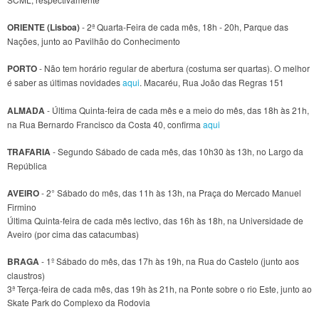
ORIENTE (Lisboa)
- 2ª Quarta-Feira de cada mês, 18h - 20h, Parque das
Nações, junto ao Pavilhão do Conhecimento
PORTO
- Não tem horário regular de abertura (costuma ser quartas). O melhor
é saber as últimas novidades
aqui
. Macaréu, Rua João das Regras 151
ALMADA
- Última Quinta-feira de cada mês e a meio do mês, das 18h às 21h,
na Rua Bernardo Francisco da Costa 40, confirma
aqui
TRAFARIA
- Segundo Sábado de cada mês, das 10h30 às 13h, no Largo da
República
AVEIRO
- 2° Sábado do mês, das 11h às 13h, na Praça do Mercado Manuel
Firmino
Última Quinta-feira de cada mês lectivo, das 16h às 18h, na Universidade de
Aveiro (por cima das catacumbas)
BRAGA
- 1º Sábado do mês, das 17h às 19h, na Rua do Castelo (junto aos
claustros)
3ª Terça-feira de cada mês, das 19h às 21h, na Ponte sobre o rio Este, junto ao
Skate Park do Complexo da Rodovia