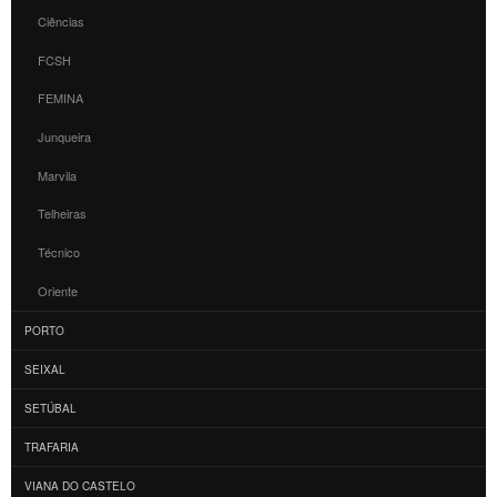
Ciências
FCSH
FEMINA
Junqueira
Marvila
Telheiras
Técnico
Oriente
PORTO
SEIXAL
SETÚBAL
TRAFARIA
VIANA DO CASTELO