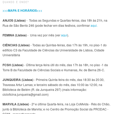
QUANDO E ONDE?
>>>MAPA E HORÁRIOS<<<
ANJOS (Lisboa)
- Todas as Segundas e Quartas-feiras, das 18h às 21h, na
Rua de São Bento 246 (pode fechar em dias festivos, confirmar
aqui.
FEMINA (Lisboa)
- Uma vez por mês (ver
aqui
).
CIÊNCIAS (Lisboa)
- Todas as Quintas-feiras, das 17h às 19h, no piso-1 do
edifício C3 da Faculdade de Ciências da Universidade de Lisboa, Cidade
Universitária
FCSH (Lisboa)
- Última terça-feira útil do mês, das 17h às 18h, no piso -1 da
Torre B da Faculdade de Ciências Sociais e Humanas, Av. de Berna 26-C.
JUNQUEIRA (Lisboa)
- Primeira Quinta-feira do mês, das 18:30 às 20:30,
Travessa Artur Lamas; e terceiro sábado do mês, das 10:00 às 12:00, na
Biblioteca de Belém (R. da Junqueira 297) (mais informação:
cicloficina.junqueira@gmail.com)
MARVILA (Lisboa)
- 2ª e última Quarta-feira, na Loja CoMvida - Rés do Chão,
junto à Biblioteca de Marvila; e no Centro de Promoção Social da PRODAC -
SCML, respectivamente