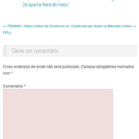
2a-quarta-feira-do-mes/
Post navigation
←
FEMINA // Video e fotos da Cicloficina no
Cicloficina dos Anjos na Bikevibe Lisbon
→
FFLx
Deixe um comentário
O seu endereço de email não será publicado.
Campos obrigatórios marcados
com
*
Comentário
*