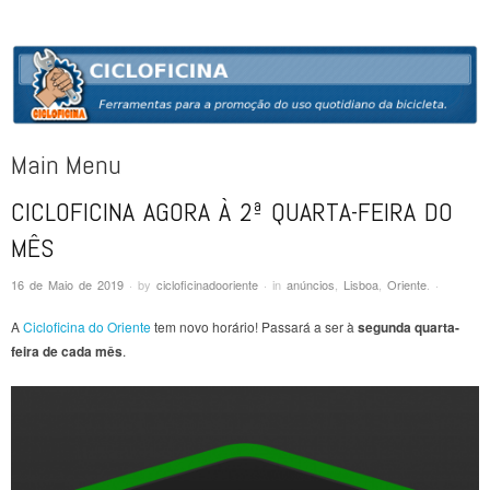
CICLOFICINA
Ferramentas para a promoção do uso quotidiano da bicicleta
Main Menu
CICLOFICINA AGORA À 2ª QUARTA-FEIRA DO
Skip to content
MÊS
16 de Maio de 2019
·
by
cicloficinadooriente
·
in
anúncios
,
Lisboa
,
Oriente
.
·
A
Cicloficina do Oriente
tem novo horário! Passará a ser à
segunda quarta-
feira de cada mês
.