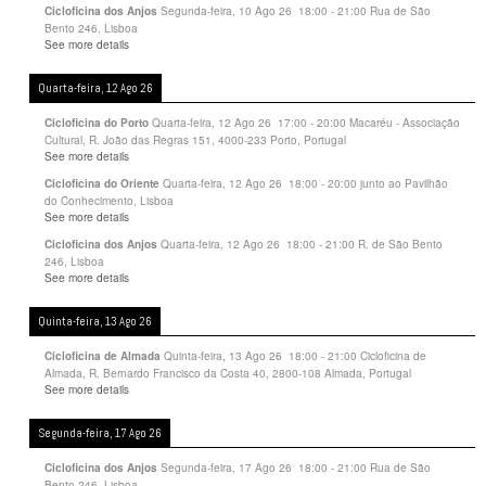
Segunda-feira, 10 Ago 26
18:00
-
21:00
Rua de São
Cicloficina dos Anjos
Bento 246, Lisboa
See more details
Quarta-feira, 12 Ago 26
Quarta-feira, 12 Ago 26
17:00
-
20:00
Macaréu - Associação
Cicloficina do Porto
Cultural, R. João das Regras 151, 4000-233 Porto, Portugal
See more details
Quarta-feira, 12 Ago 26
18:00
-
20:00
junto ao Pavilhão
Cicloficina do Oriente
do Conhecimento, Lisboa
See more details
Quarta-feira, 12 Ago 26
18:00
-
21:00
R. de São Bento
Cicloficina dos Anjos
246, Lisboa
See more details
Quinta-feira, 13 Ago 26
Quinta-feira, 13 Ago 26
18:00
-
21:00
Cicloficina de
Cicloficina de Almada
Almada, R. Bernardo Francisco da Costa 40, 2800-108 Almada, Portugal
See more details
Segunda-feira, 17 Ago 26
Segunda-feira, 17 Ago 26
18:00
-
21:00
Rua de São
Cicloficina dos Anjos
Bento 246, Lisboa