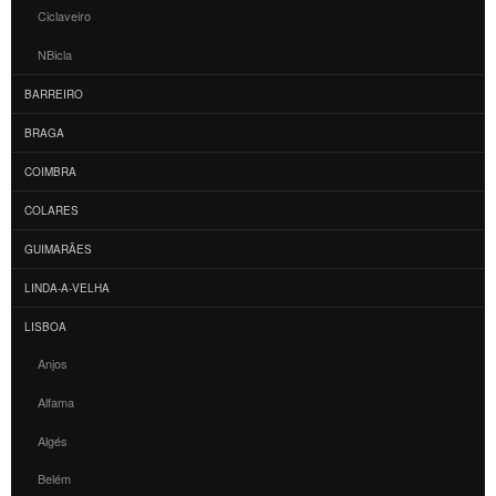
Ciclaveiro
NBicla
BARREIRO
BRAGA
COIMBRA
COLARES
GUIMARÃES
LINDA-A-VELHA
LISBOA
Anjos
Alfama
Algés
Belém