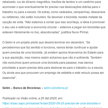
rebaixado, luz de dínamo magnético, travões de tambor e um cestinho para
acomodar o que eventualmente for preciso nas deslocações diárias para o
trabalho ou para a escola. Os extras, como cadeados, campainhas, descansos
ou refletores, não estão incluídos. Se devolver a bicicleta, recebe metade da
caução de volta. “Não estamos a contar que isso aconteça, a ideia é promover
o seu uso e estimular a economia circular – estamos a pegar em bicicletas que
estavam literalmente no lixo, abandonadas”, justifica Nuno Pinhal.
O Selim é um projeto-piloto que deverá terminar em dezembro. “Se
percebermos que faz sentido e funciona, vamos tentar continuar e ajudar
quem precisa de uma bicicleta. Já existem apoios financeiros do Estado para
a sua aquisição, mas mesmo assim achamos que não é suficiente. Também
não excluímos quem procure uma bicicleta para passear, mas damos
prioridade a quem precise dela para deslocar-se para o trabalho ou a escola.
Ou ainda aos que procuram um emprego de estafeta e este veículo possa ser
essencial”.
Selim – Banco de Bicicletas
>
selim.cicloficina.pt
Publicado na Visão online, a 25 Set 2020, em:
https://visao.sapo.pt/visaose7e/sair/2020-09-25-precisa-de-uma-bicicleta-o-