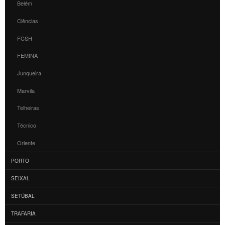
Belém
Ciências
FCSH
FEMINA
Junqueira
Marvila
Telheiras
Técnico
Oriente
PORTO
SEIXAL
SETÚBAL
TRAFARIA