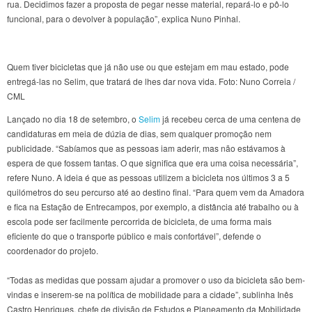
rua. Decidimos fazer a proposta de pegar nesse material, repará-lo e pô-lo
funcional, para o devolver à população”, explica Nuno Pinhal.
Quem tiver bicicletas que já não use ou que estejam em mau estado, pode
entregá-las no Selim, que tratará de lhes dar nova vida. Foto: Nuno Correia /
CML
Lançado no dia 18 de setembro, o
Selim
já recebeu cerca de uma centena de
candidaturas em meia de dúzia de dias, sem qualquer promoção nem
publicidade. “Sabíamos que as pessoas iam aderir, mas não estávamos à
espera de que fossem tantas. O que significa que era uma coisa necessária”,
refere Nuno. A ideia é que as pessoas utilizem a bicicleta nos últimos 3 a 5
quilómetros do seu percurso até ao destino final. “Para quem vem da Amadora
e fica na Estação de Entrecampos, por exemplo, a distância até trabalho ou à
escola pode ser facilmente percorrida de bicicleta, de uma forma mais
eficiente do que o transporte público e mais confortável”, defende o
coordenador do projeto.
“Todas as medidas que possam ajudar a promover o uso da bicicleta são bem-
vindas e inserem-se na política de mobilidade para a cidade”, sublinha Inês
Castro Henriques, chefe de divisão de Estudos e Planeamento da Mobilidade