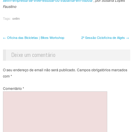
selim-empresta-se-viver-estudar-ou-trabalhar-em-lisboa/
, por Susana Lopes
Faustino
Tags:
selim
Post navigation
←
Oficina das Bicicletas | Bikes Workshop
2ª Sessão Cicloficina de Algés
→
Deixe um comentário
O seu endereço de email não será publicado.
Campos obrigatórios marcados
com
*
Comentário
*