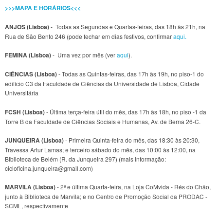
>>>MAPA E HORÁRIOS<<<
ANJOS (Lisboa)
- Todas as Segundas e Quartas-feiras, das 18h às 21h, na
Rua de São Bento 246 (pode fechar em dias festivos, confirmar
aqui.
FEMINA (Lisboa)
- Uma vez por mês (ver
aqui
).
CIÊNCIAS (Lisboa)
- Todas as Quintas-feiras, das 17h às 19h, no piso-1 do
edifício C3 da Faculdade de Ciências da Universidade de Lisboa, Cidade
Universitária
FCSH (Lisboa)
- Última terça-feira útil do mês, das 17h às 18h, no piso -1 da
Torre B da Faculdade de Ciências Sociais e Humanas, Av. de Berna 26-C.
JUNQUEIRA (Lisboa)
- Primeira Quinta-feira do mês, das 18:30 às 20:30,
Travessa Artur Lamas; e terceiro sábado do mês, das 10:00 às 12:00, na
Biblioteca de Belém (R. da Junqueira 297) (mais informação:
cicloficina.junqueira@gmail.com)
MARVILA (Lisboa)
- 2ª e última Quarta-feira, na Loja CoMvida - Rés do Chão,
junto à Biblioteca de Marvila; e no Centro de Promoção Social da PRODAC -
SCML, respectivamente