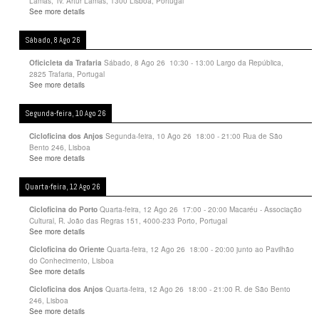
Lamas, Tv. Artur Lamas, 1300 Lisboa, Portugal
See more details
Sábado, 8 Ago 26
Sábado, 8 Ago 26
10:30
-
13:00
Largo da República,
Oficicleta da Trafaria
2825 Trafaria, Portugal
See more details
Segunda-feira, 10 Ago 26
Segunda-feira, 10 Ago 26
18:00
-
21:00
Rua de São
Cicloficina dos Anjos
Bento 246, Lisboa
See more details
Quarta-feira, 12 Ago 26
Quarta-feira, 12 Ago 26
17:00
-
20:00
Macaréu - Associação
Cicloficina do Porto
Cultural, R. João das Regras 151, 4000-233 Porto, Portugal
See more details
Quarta-feira, 12 Ago 26
18:00
-
20:00
junto ao Pavilhão
Cicloficina do Oriente
do Conhecimento, Lisboa
See more details
Quarta-feira, 12 Ago 26
18:00
-
21:00
R. de São Bento
Cicloficina dos Anjos
246, Lisboa
See more details