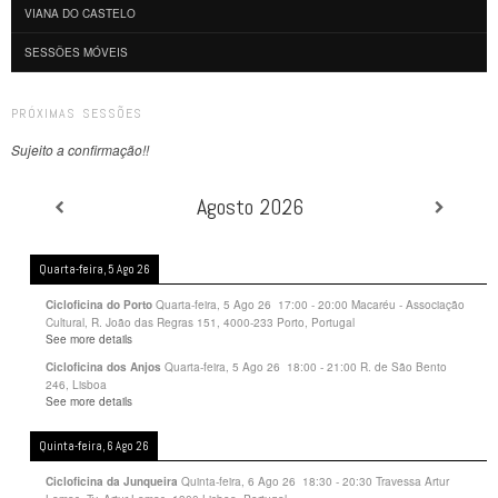
VIANA DO CASTELO
SESSÕES MÓVEIS
PRÓXIMAS SESSÕES
Sujeito a confirmação!!
Agosto 2026
Quarta-feira, 5 Ago 26
Quarta-feira, 5 Ago 26
17:00
-
20:00
Macaréu - Associação
Cicloficina do Porto
Cultural, R. João das Regras 151, 4000-233 Porto, Portugal
See more details
Quarta-feira, 5 Ago 26
18:00
-
21:00
R. de São Bento
Cicloficina dos Anjos
246, Lisboa
See more details
Quinta-feira, 6 Ago 26
Quinta-feira, 6 Ago 26
18:30
-
20:30
Travessa Artur
Cicloficina da Junqueira