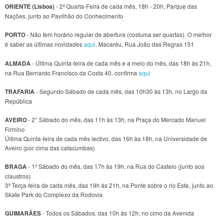
ORIENTE (Lisboa)
- 2ª Quarta-Feira de cada mês, 18h - 20h, Parque das
Nações, junto ao Pavilhão do Conhecimento
PORTO
- Não tem horário regular de abertura (costuma ser quartas). O melhor
é saber as últimas novidades
aqui
. Macaréu, Rua João das Regras 151
ALMADA
- Última Quinta-feira de cada mês e a meio do mês, das 18h às 21h,
na Rua Bernardo Francisco da Costa 40, confirma
aqui
TRAFARIA
- Segundo Sábado de cada mês, das 10h30 às 13h, no Largo da
República
AVEIRO
- 2° Sábado do mês, das 11h às 13h, na Praça do Mercado Manuel
Firmino
Última Quinta-feira de cada mês lectivo, das 16h às 18h, na Universidade de
Aveiro (por cima das catacumbas)
BRAGA
- 1º Sábado do mês, das 17h às 19h, na Rua do Castelo (junto aos
claustros)
3ª Terça-feira de cada mês, das 19h às 21h, na Ponte sobre o rio Este, junto ao
Skate Park do Complexo da Rodovia
GUIMARÃES
- Todos os Sábados, das 10h às 12h, no cimo da Avenida