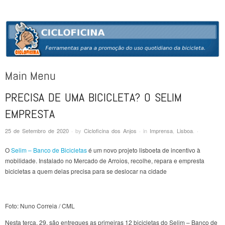
CICLOFICINA
Ferramentas para a promoção do uso quotidiano da bicicleta
Main Menu
PRECISA DE UMA BICICLETA? O SELIM
Skip to content
EMPRESTA
25 de Setembro de 2020
·
by
Cicloficina dos Anjos
·
in
Imprensa
,
Lisboa
.
·
O
Selim – Banco de Bicicletas
é um novo projeto lisboeta de incentivo à
mobilidade. Instalado no Mercado de Arroios, recolhe, repara e empresta
bicicletas a quem delas precisa para se deslocar na cidade
Foto: Nuno Correia / CML
Nesta terça, 29, são entregues as primeiras 12 bicicletas do Selim – Banco de