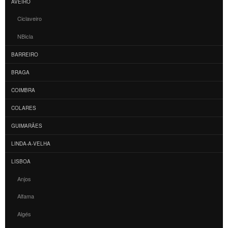
AVEIRO
Ciclaveiro
NBicla
BARREIRO
BRAGA
COIMBRA
COLARES
GUIMARÃES
LINDA-A-VELHA
LISBOA
Anjos
Alfama
Algés