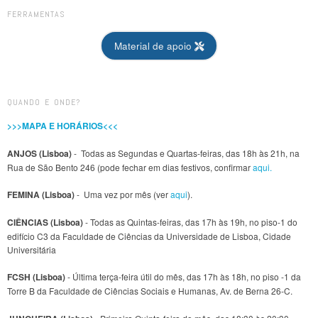
FERRAMENTAS
Material de apoio
QUANDO E ONDE?
>>>MAPA E HORÁRIOS<<<
ANJOS (Lisboa)
- Todas as Segundas e Quartas-feiras, das 18h às 21h, na
Rua de São Bento 246 (pode fechar em dias festivos, confirmar
aqui.
FEMINA (Lisboa)
- Uma vez por mês (ver
aqui
).
CIÊNCIAS (Lisboa)
- Todas as Quintas-feiras, das 17h às 19h, no piso-1 do
edifício C3 da Faculdade de Ciências da Universidade de Lisboa, Cidade
Universitária
FCSH (Lisboa)
- Última terça-feira útil do mês, das 17h às 18h, no piso -1 da
Torre B da Faculdade de Ciências Sociais e Humanas, Av. de Berna 26-C.