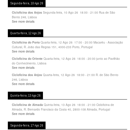
Segunda-feira, 10 Ago 26
Segunda-feira, 10 Ago 26
18:00
-
21:00
Rua de São
Cicloficina dos Anjos
Bento 246, Lisboa
See more details
Quarta-feira, 12 Ago 26
Quarta-feira, 12 Ago 26
17:00
-
20:00
Macaréu - Associação
Cicloficina do Porto
Cultural, R. João das Regras 151, 4000-233 Porto, Portugal
See more details
Quarta-feira, 12 Ago 26
18:00
-
20:00
junto ao Pavilhão
Cicloficina do Oriente
do Conhecimento, Lisboa
See more details
Quarta-feira, 12 Ago 26
18:00
-
21:00
R. de São Bento
Cicloficina dos Anjos
246, Lisboa
See more details
Quinta-feira, 13 Ago 26
Quinta-feira, 13 Ago 26
18:00
-
21:00
Cicloficina de
Cicloficina de Almada
Almada, R. Bernardo Francisco da Costa 40, 2800-108 Almada, Portugal
See more details
Segunda-feira, 17 Ago 26