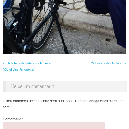
Post navigation
←
Biblioteca de Belém faz 60 anos
Cicloficina de Machico
→
(Cicloficina Junqueira)
Deixe um comentário
O seu endereço de email não será publicado.
Campos obrigatórios marcados
com
*
Comentário
*