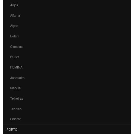
Anjos
Alfama
Algés
Belém
Ciências
FCSH
FEMINA
Junqueira
Marvila
Telheiras
Técnico
Oriente
PORTO