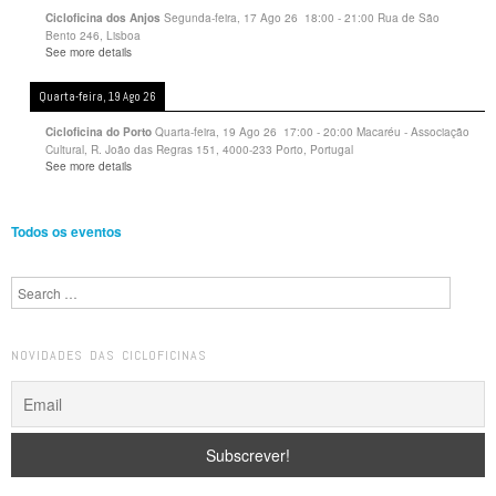
Segunda-feira, 17 Ago 26
18:00
-
21:00
Rua de São
Cicloficina dos Anjos
Bento 246, Lisboa
See more details
Quarta-feira, 19 Ago 26
Quarta-feira, 19 Ago 26
17:00
-
20:00
Macaréu - Associação
Cicloficina do Porto
Cultural, R. João das Regras 151, 4000-233 Porto, Portugal
See more details
Todos os eventos
Search
NOVIDADES DAS CICLOFICINAS