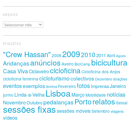
ARQUIVO
Arquivo
ETIQUETAS
2009
"Crew Hassan"
2010
2011
2008
Abril
Agosto
bicicultura
anúncios
Andanças
Aveiro
BiciCamp
cicloficina
Casa Viva
Ciclaveiro
Cicloficina dos Anjos
cicloturismo
colectivos
cicloficina feminina
Dezembro
doações
fotos
eventos
exemplos
Janeiro
Imprensa
Fevereiro
femina
Lisboa
notícias
Linda-a-Velha
Março
junho
Mobilidade
relatos
Porto
pedalanças
Novembro
Outubro
Seixal
sessões fixas
sessões móveis
Setembro
viagens
vídeos