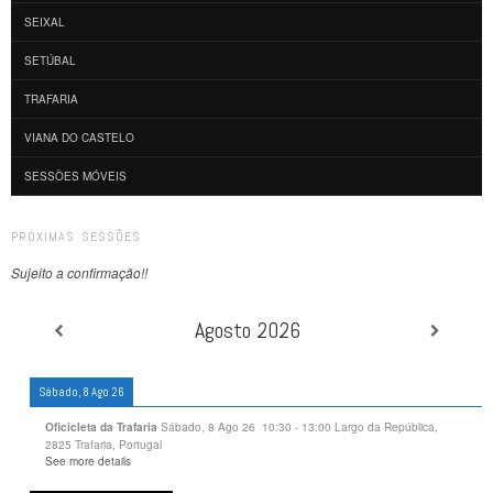
SEIXAL
SETÚBAL
TRAFARIA
VIANA DO CASTELO
SESSÕES MÓVEIS
PRÓXIMAS SESSÕES
Sujeito a confirmação!!
Agosto 2026
Sábado, 8 Ago 26
Sábado, 8 Ago 26
10:30
-
13:00
Largo da República,
Oficicleta da Trafaria
2825 Trafaria, Portugal
See more details