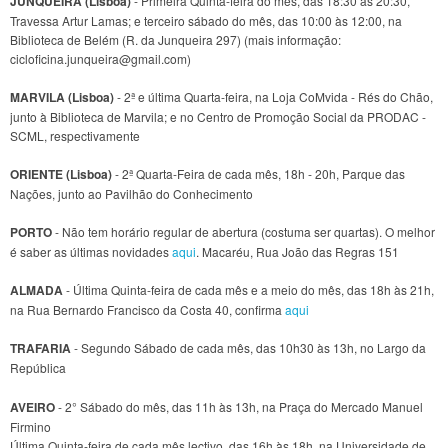
JUNQUEIRA (Lisboa)
- Primeira Quinta-feira do mês, das 18:30 às 20:30,
Travessa Artur Lamas; e terceiro sábado do mês, das 10:00 às 12:00, na
Biblioteca de Belém (R. da Junqueira 297) (mais informação:
cicloficina.junqueira@gmail.com)
MARVILA (Lisboa)
- 2ª e última Quarta-feira, na Loja CoMvida - Rés do Chão,
junto à Biblioteca de Marvila; e no Centro de Promoção Social da PRODAC -
SCML, respectivamente
ORIENTE (Lisboa)
- 2ª Quarta-Feira de cada mês, 18h - 20h, Parque das
Nações, junto ao Pavilhão do Conhecimento
PORTO
- Não tem horário regular de abertura (costuma ser quartas). O melhor
é saber as últimas novidades
aqui
. Macaréu, Rua João das Regras 151
ALMADA
- Última Quinta-feira de cada mês e a meio do mês, das 18h às 21h,
na Rua Bernardo Francisco da Costa 40, confirma
aqui
TRAFARIA
- Segundo Sábado de cada mês, das 10h30 às 13h, no Largo da
República
AVEIRO
- 2° Sábado do mês, das 11h às 13h, na Praça do Mercado Manuel
Firmino
Última Quinta-feira de cada mês lectivo, das 16h às 18h, na Universidade de