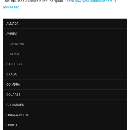
This site uses Akismet to reduce spam.
Learn how your comment data is
processed.
ALMADA
AVEIRO
Ciclaveiro
NBicla
BARREIRO
BRAGA
COIMBRA
COLARES
GUIMARÃES
LINDA-A-VELHA
LISBOA