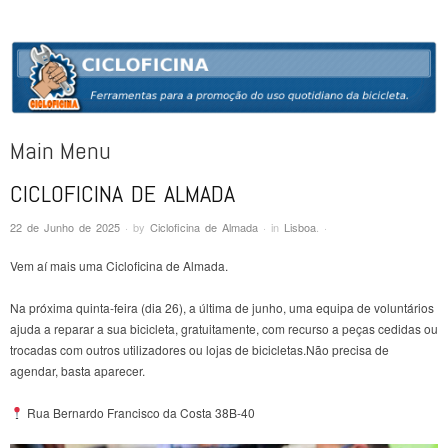
CICLOFICINA
Ferramentas para a promoção do uso quotidiano da bicicleta
Main Menu
CICLOFICINA DE ALMADA
Skip to content
22 de Junho de 2025
·
by
Cicloficina de Almada
·
in
Lisboa
.
·
Vem aí mais uma Cicloficina de Almada.
Na próxima quinta-feira (dia 26), a última de junho, uma equipa de voluntários
ajuda a reparar a sua bicicleta, gratuitamente, com recurso a peças cedidas ou
trocadas com outros utilizadores ou lojas de bicicletas.Não precisa de
agendar, basta aparecer.
Rua Bernardo Francisco da Costa 38B-40