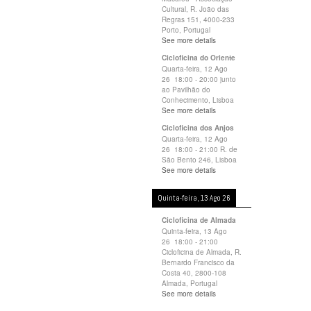
Cultural, R. João das
Regras 151, 4000-233
Porto, Portugal
See more details
Cicloficina do Oriente
Quarta-feira, 12 Ago
26
18:00
-
20:00
junto
ao Pavilhão do
Conhecimento, Lisboa
See more details
Cicloficina dos Anjos
Quarta-feira, 12 Ago
26
18:00
-
21:00
R. de
São Bento 246, Lisboa
See more details
Quinta-feira, 13 Ago 26
Cicloficina de Almada
Quinta-feira, 13 Ago
26
18:00
-
21:00
Cicloficina de Almada, R.
Bernardo Francisco da
Costa 40, 2800-108
Almada, Portugal
See more details