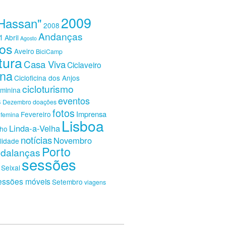
2009
Hassan"
2008
Andanças
1
Abril
Agosto
os
Aveiro
BiciCamp
tura
Casa Viva
Ciclaveiro
ina
Cicloficina dos Anjos
cicloturismo
eminina
eventos
s
Dezembro
doações
fotos
Imprensa
Fevereiro
femina
Lisboa
Linda-a-Velha
nho
notícias
Novembro
lidade
Porto
dalanças
sessões
Seixal
essões móveis
Setembro
viagens