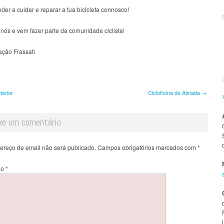
er a cuidar e reparar a tua bicicleta connosco!
 nós e vem fazer parte da comunidade ciclista!
ção Frassati
 navigation
terior
Cicloficina de Almada
→
xe um comentário
ereço de email não será publicado.
Campos obrigatórios marcados com
*
io
*