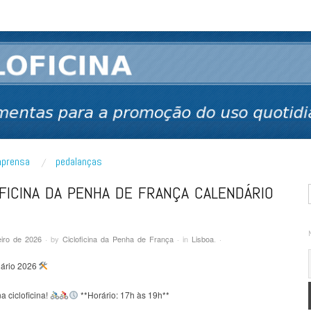
 bicicleta
mprensa
pedalanças
FICINA DA PENHA DE FRANÇA CALENDÁRIO
iro de 2026
·
by
Cicloficina da Penha de França
·
in
Lisboa
.
·
ário 2026
na cicloficina!
**Horário: 17h às 19h**