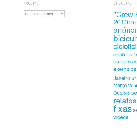
ARQUIVO
ETIQUETAS
"Crew 
Arquivo
2010
201
anúnci
bicicul
ciclofic
cicloficina f
colectivo
exemplos
Janeiro
ju
Março
Mobi
pe
Outubro
relatos
fixas
s
vídeos