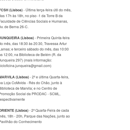
FCSH (Lisboa)
- Última terça-feira útil do mês,
das 17h às 18h, no piso -1 da Torre B da
Faculdade de Ciências Sociais e Humanas,
Av. de Berna 26-C.
JUNQUEIRA (Lisboa)
- Primeira Quinta-feira
do mês, das 18:30 às 20:30, Travessa Artur
Lamas; e terceiro sábado do mês, das 10:00
às 12:00, na Biblioteca de Belém (R. da
Junqueira 297) (mais informação:
cicloficina.junqueira@gmail.com)
MARVILA (Lisboa)
- 2ª e última Quarta-feira,
na Loja CoMvida - Rés do Chão, junto à
Biblioteca de Marvila; e no Centro de
Promoção Social da PRODAC - SCML,
respectivamente
ORIENTE (Lisboa)
- 2ª Quarta-Feira de cada
mês, 18h - 20h, Parque das Nações, junto ao
Pavilhão do Conhecimento