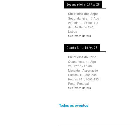
Segunda-feira, 17 Ago 26
Cicloficina dos Anjos
Segunda-feira, 17 Ago
26
18:00
-
21:00
Rua
de São Bento 246,
Lisboa
See more details
Quarta-feira, 19 Ago 26
Cicloficina do Porto
Quarta-feira, 19 Ago
26
17:00
-
20:00
Macaréu - Associação
Cultural, R. João das
Regras 151, 4000-233
Porto, Portugal
See more details
Todos os eventos