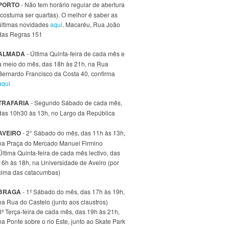
PORTO
- Não tem horário regular de abertura
(costuma ser quartas). O melhor é saber as
últimas novidades
aqui
. Macaréu, Rua João
das Regras 151
ALMADA
- Última Quinta-feira de cada mês e
a meio do mês, das 18h às 21h, na Rua
Bernardo Francisco da Costa 40, confirma
aqui
TRAFARIA
- Segundo Sábado de cada mês,
das 10h30 às 13h, no Largo da República
AVEIRO
- 2° Sábado do mês, das 11h às 13h,
na Praça do Mercado Manuel Firmino
Última Quinta-feira de cada mês lectivo, das
16h às 18h, na Universidade de Aveiro (por
cima das catacumbas)
BRAGA
- 1º Sábado do mês, das 17h às 19h,
na Rua do Castelo (junto aos claustros)
3ª Terça-feira de cada mês, das 19h às 21h,
na Ponte sobre o rio Este, junto ao Skate Park