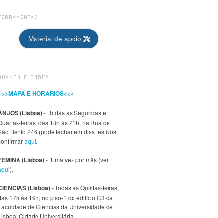
FERRAMENTAS
Material de apoio
QUANDO E ONDE?
>>>MAPA E HORÁRIOS<<<
ANJOS (Lisboa)
- Todas as Segundas e
Quartas-feiras, das 18h às 21h, na Rua de
São Bento 246 (pode fechar em dias festivos,
confirmar
aqui.
FEMINA (Lisboa)
- Uma vez por mês (ver
aqui
).
CIÊNCIAS (Lisboa)
- Todas as Quintas-feiras,
das 17h às 19h, no piso-1 do edifício C3 da
Faculdade de Ciências da Universidade de
Lisboa, Cidade Universitária