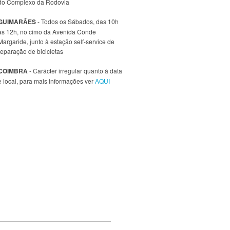
do Complexo da Rodovia
GUIMARÃES
- Todos os Sábados, das 10h
às 12h, no cimo da Avenida Conde
Margaride, junto à estação self-service de
reparação de bicicletas
COIMBRA
- Carácter irregular quanto à data
e local, para mais informações ver
AQUI