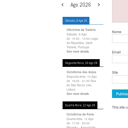
Ago 2026
Sábado, 8 Ago 26
Oficicleta da Trafaria
Nome
Sábado, 8 Ago
26
10:30
-
13:00
Largo
da República, 2825
Trafaria, Portugal
See more details
Email
Segunda-feira, 10 Ago 26
Site
Cicloficina dos Anjos
Segunda-feira, 10 Ago
26
18:00
-
21:00
Rua
de São Bento 246,
Lisboa
See more details
Quarta-feira, 12 Ago 26
This site
Cicloficina do Porto
Quarta-feira, 12 Ago
26
17:00
-
20:00
Macaréu - Associação