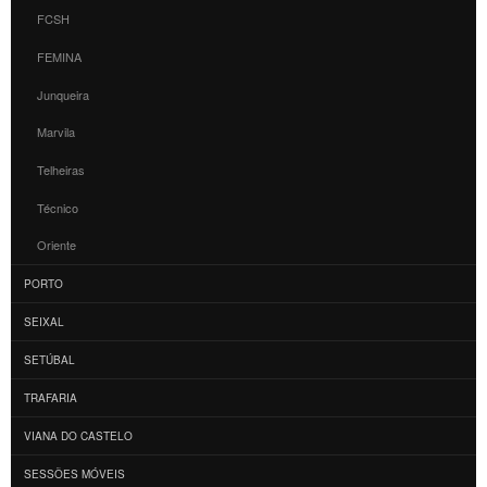
FCSH
FEMINA
Junqueira
Marvila
Telheiras
Técnico
Oriente
PORTO
SEIXAL
SETÚBAL
TRAFARIA
VIANA DO CASTELO
SESSÕES MÓVEIS