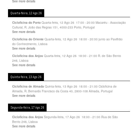
See more details
Quarta-feira, 12 Ago 26
Quarta-feira, 12 Ago 26
17:00
-
20:00
Macaréu - Associação
Cicloficina do Porto
Cultural, R. João das Regras 151, 4000-233 Porto, Portugal
See more details
Quarta-feira, 12 Ago 26
18:00
-
20:00
junto ao Pavilhão
Cicloficina do Oriente
do Conhecimento, Lisboa
See more details
Quarta-feira, 12 Ago 26
18:00
-
21:00
R. de São Bento
Cicloficina dos Anjos
246, Lisboa
See more details
Quinta-feira, 13 Ago 26
Quinta-feira, 13 Ago 26
18:00
-
21:00
Cicloficina de
Cicloficina de Almada
Almada, R. Bernardo Francisco da Costa 40, 2800-108 Almada, Portugal
See more details
Segunda-feira, 17 Ago 26
Segunda-feira, 17 Ago 26
18:00
-
21:00
Rua de São
Cicloficina dos Anjos
Bento 246, Lisboa
See more details