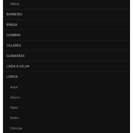
NBicla
BARREIRO
BRAGA
COIMBRA
COLARES
GUIMARÃES
LINDA-A-VELHA
LISBOA
Anjos
Alfama
Algés
Belém
Ciências