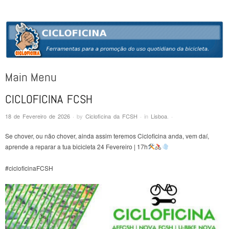
CICLOFICINA
Ferramentas para a promoção do uso quotidiano da bicicleta
Main Menu
CICLOFICINA FCSH
Skip to content
18 de Fevereiro de 2026
·
by
Cicloficina da FCSH
·
in
Lisboa
.
·
Se chover, ou não chover, ainda assim teremos Cicloficina anda, vem daí,
aprende a reparar a tua bicicleta 24 Fevereiro | 17h
#cicloficinaFCSH