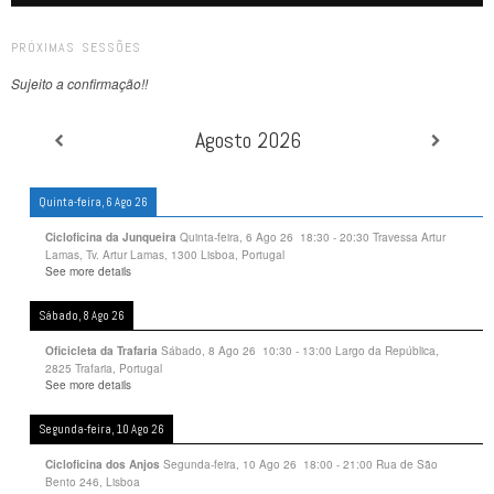
PRÓXIMAS SESSÕES
Sujeito a confirmação!!
Agosto 2026
Quinta-feira, 6 Ago 26
Quinta-feira, 6 Ago 26
18:30
-
20:30
Travessa Artur
Cicloficina da Junqueira
Lamas, Tv. Artur Lamas, 1300 Lisboa, Portugal
See more details
Sábado, 8 Ago 26
Sábado, 8 Ago 26
10:30
-
13:00
Largo da República,
Oficicleta da Trafaria
2825 Trafaria, Portugal
See more details
Segunda-feira, 10 Ago 26
Segunda-feira, 10 Ago 26
18:00
-
21:00
Rua de São
Cicloficina dos Anjos
Bento 246, Lisboa