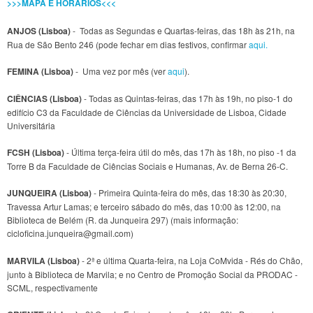
>>>MAPA E HORÁRIOS<<<
ANJOS (Lisboa)
- Todas as Segundas e Quartas-feiras, das 18h às 21h, na
Rua de São Bento 246 (pode fechar em dias festivos, confirmar
aqui.
FEMINA (Lisboa)
- Uma vez por mês (ver
aqui
).
CIÊNCIAS (Lisboa)
- Todas as Quintas-feiras, das 17h às 19h, no piso-1 do
edifício C3 da Faculdade de Ciências da Universidade de Lisboa, Cidade
Universitária
FCSH (Lisboa)
- Última terça-feira útil do mês, das 17h às 18h, no piso -1 da
Torre B da Faculdade de Ciências Sociais e Humanas, Av. de Berna 26-C.
JUNQUEIRA (Lisboa)
- Primeira Quinta-feira do mês, das 18:30 às 20:30,
Travessa Artur Lamas; e terceiro sábado do mês, das 10:00 às 12:00, na
Biblioteca de Belém (R. da Junqueira 297) (mais informação:
cicloficina.junqueira@gmail.com)
MARVILA (Lisboa)
- 2ª e última Quarta-feira, na Loja CoMvida - Rés do Chão,
junto à Biblioteca de Marvila; e no Centro de Promoção Social da PRODAC -
SCML, respectivamente