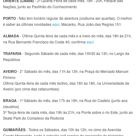
ORIENTE (Lisboa)
- 2ª Quarta-Feira de cada mês, 18h - 20h, Parque das
Nações, junto ao Pavilhão do Conhecimento
PORTO
- Não tem horário regular de abertura (costuma ser quartas). O melhor
é saber as últimas novidades
aqui
. Macaréu, Rua João das Regras 151
ALMADA
- Última Quinta-feira de cada mês e a meio do mês, das 18h às 21h,
na Rua Bernardo Francisco da Costa 40, confirma
aqui
TRAFARIA
- Segundo Sábado de cada mês, das 10h30 às 13h, no Largo da
República
AVEIRO
- 2° Sábado do mês, das 11h às 13h, na Praça do Mercado Manuel
Firmino
Última Quinta-feira de cada mês lectivo, das 16h às 18h, na Universidade de
Aveiro (por cima das catacumbas)
BRAGA
- 1º Sábado do mês, das 17h às 19h, na Rua do Castelo (junto aos
claustros)
3ª Terça-feira de cada mês, das 19h às 21h, na Ponte sobre o rio Este, junto ao
Skate Park do Complexo da Rodovia
GUIMARÃES
- Todos os Sábados, das 10h às 12h, no cimo da Avenida
Conde Margaride, junto à estação self-service de reparação de bicicletas