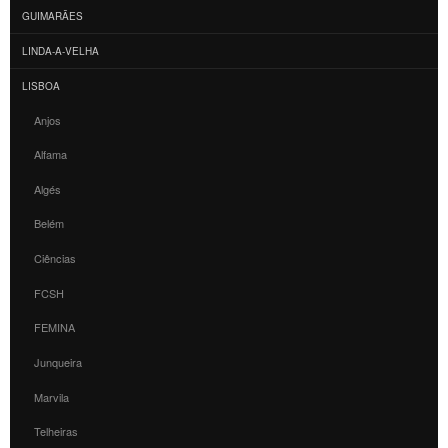
GUIMARÃES
LINDA-A-VELHA
LISBOA
Anjos
Alfama
Algés
Belém
Ciências
FCSH
FEMINA
Junqueira
Marvila
Telheiras