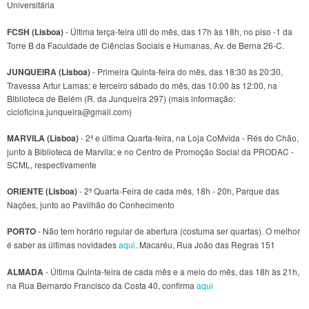
Universitária
FCSH (Lisboa)
- Última terça-feira útil do mês, das 17h às 18h, no piso -1 da
Torre B da Faculdade de Ciências Sociais e Humanas, Av. de Berna 26-C.
JUNQUEIRA (Lisboa)
- Primeira Quinta-feira do mês, das 18:30 às 20:30,
Travessa Artur Lamas; e terceiro sábado do mês, das 10:00 às 12:00, na
Biblioteca de Belém (R. da Junqueira 297) (mais informação:
cicloficina.junqueira@gmail.com)
MARVILA (Lisboa)
- 2ª e última Quarta-feira, na Loja CoMvida - Rés do Chão,
junto à Biblioteca de Marvila; e no Centro de Promoção Social da PRODAC -
SCML, respectivamente
ORIENTE (Lisboa)
- 2ª Quarta-Feira de cada mês, 18h - 20h, Parque das
Nações, junto ao Pavilhão do Conhecimento
PORTO
- Não tem horário regular de abertura (costuma ser quartas). O melhor
é saber as últimas novidades
aqui
. Macaréu, Rua João das Regras 151
ALMADA
- Última Quinta-feira de cada mês e a meio do mês, das 18h às 21h,
na Rua Bernardo Francisco da Costa 40, confirma
aqui