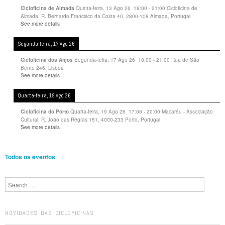
Quinta-feira, 13 Ago 26
18:00
-
21:00
Cicloficina de
Cicloficina de Almada
Almada, R. Bernardo Francisco da Costa 40, 2800-108 Almada, Portugal
See more details
Segunda-feira, 17 Ago 26
Segunda-feira, 17 Ago 26
18:00
-
21:00
Rua de São
Cicloficina dos Anjos
Bento 246, Lisboa
See more details
Quarta-feira, 19 Ago 26
Quarta-feira, 19 Ago 26
17:00
-
20:00
Macaréu - Associação
Cicloficina do Porto
Cultural, R. João das Regras 151, 4000-233 Porto, Portugal
See more details
Todos os eventos
Search
NOVIDADES DAS CICLOFICINAS