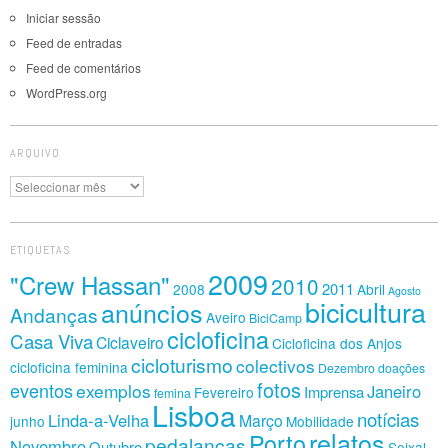
Iniciar sessão
Feed de entradas
Feed de comentários
WordPress.org
ARQUIVO
Arquivo
ETIQUETAS
2009
"Crew Hassan"
2010
2011
2008
Abril
Agosto
bicicultura
anúncios
Andanças
Aveiro
BiciCamp
cicloficina
Casa Viva
Ciclaveiro
Cicloficina dos Anjos
cicloturismo
colectivos
cicloficina feminina
Dezembro
doações
fotos
eventos
exemplos
Janeiro
Imprensa
Fevereiro
femina
Lisboa
notícias
Linda-a-Velha
Março
junho
Mobilidade
relatos
Porto
pedalanças
Novembro
Outubro
Seixal