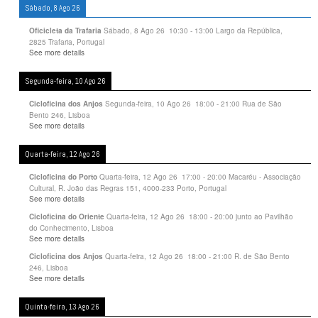
Sábado, 8 Ago 26
Sábado, 8 Ago 26
10:30
-
13:00
Largo da República,
Oficicleta da Trafaria
2825 Trafaria, Portugal
See more details
Segunda-feira, 10 Ago 26
Segunda-feira, 10 Ago 26
18:00
-
21:00
Rua de São
Cicloficina dos Anjos
Bento 246, Lisboa
See more details
Quarta-feira, 12 Ago 26
Quarta-feira, 12 Ago 26
17:00
-
20:00
Macaréu - Associação
Cicloficina do Porto
Cultural, R. João das Regras 151, 4000-233 Porto, Portugal
See more details
Quarta-feira, 12 Ago 26
18:00
-
20:00
junto ao Pavilhão
Cicloficina do Oriente
do Conhecimento, Lisboa
See more details
Quarta-feira, 12 Ago 26
18:00
-
21:00
R. de São Bento
Cicloficina dos Anjos
246, Lisboa
See more details
Quinta-feira, 13 Ago 26