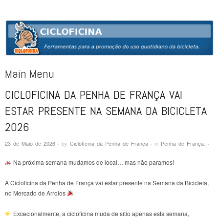
CICLOFICINA
Ferramentas para a promoção do uso quotidiano da bicicleta
Main Menu
CICLOFICINA DA PENHA DE FRANÇA VAI
Skip to content
ESTAR PRESENTE NA SEMANA DA BICICLETA
2026
23 de Maio de 2026
·
by
Cicloficina da Penha de França
·
in
Penha de França
.
·
Na próxima semana mudamos de local… mas não paramos!
A Cicloficina da Penha de França vai estar presente na Semana da Bicicleta,
no Mercado de Arroios
Excecionalmente, a cicloficina muda de sítio apenas esta semana,