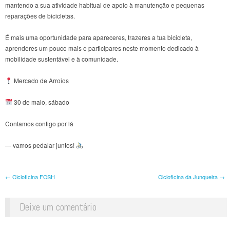
mantendo a sua atividade habitual de apoio à manutenção e pequenas
reparações de bicicletas.
É mais uma oportunidade para apareceres, trazeres a tua bicicleta,
aprenderes um pouco mais e participares neste momento dedicado à
mobilidade sustentável e à comunidade.
Mercado de Arroios
30 de maio, sábado
Contamos contigo por lá
— vamos pedalar juntos!
Post navigation
←
Cicloficina FCSH
Cicloficina da Junqueira
→
Deixe um comentário