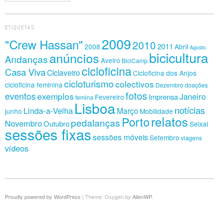
ETIQUETAS
2009
"Crew Hassan"
2010
2011
2008
Abril
Agosto
bicicultura
anúncios
Andanças
Aveiro
BiciCamp
cicloficina
Casa Viva
Ciclaveiro
Cicloficina dos Anjos
cicloturismo
colectivos
cicloficina feminina
Dezembro
doações
fotos
eventos
exemplos
Janeiro
Imprensa
Fevereiro
femina
Lisboa
notícias
Linda-a-Velha
Março
junho
Mobilidade
relatos
Porto
pedalanças
Novembro
Outubro
Seixal
sessões fixas
sessões móveis
Setembro
viagens
vídeos
Proudly powered by WordPress
|
Theme: Oxygen by
AlienWP
.