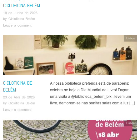
CICLOFICINA BELÉM
19 de Junho de 2026
by
Cicloficina Belém
Leave a comment
Lisboa
CICLOFICINA DE
A nossa biblioteca preferida está de parabéns:
BELÉM
celebra-se hoje o Dia Mundial do Livro! Façam
uma visita à @biblioteca_belem_blx , levem um
23 de Abril de 2026
livro, demorem-se nas bonitas salas com a luz […]
by
Cicloficina Belém
Leave a comment
Lisboa