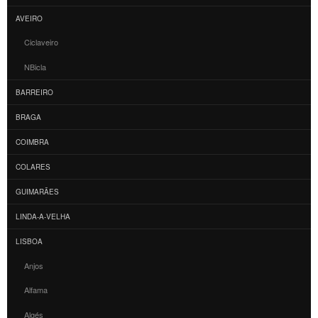
AVEIRO
Ciclaveiro
NBicla
BARREIRO
BRAGA
COIMBRA
COLARES
GUIMARÃES
LINDA-A-VELHA
LISBOA
Anjos
Alfama
Algés