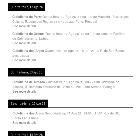
Quarta-feira, 12 Ago 26
Quarta-feira, 12 Ago 26
17:00
-
20:00
Macaréu - Associação
Cicloficina do Porto
Cultural, R. João das Regras 151, 4000-233 Porto, Portugal
See more details
Quarta-feira, 12 Ago 26
18:00
-
20:00
junto ao Pavilhão
Cicloficina do Oriente
do Conhecimento, Lisboa
See more details
Quarta-feira, 12 Ago 26
18:00
-
21:00
R. de São Bento
Cicloficina dos Anjos
246, Lisboa
See more details
Quinta-feira, 13 Ago 26
Quinta-feira, 13 Ago 26
18:00
-
21:00
Cicloficina de
Cicloficina de Almada
Almada, R. Bernardo Francisco da Costa 40, 2800-108 Almada, Portugal
See more details
Segunda-feira, 17 Ago 26
Segunda-feira, 17 Ago 26
18:00
-
21:00
Rua de São
Cicloficina dos Anjos
Bento 246, Lisboa
See more details
Quarta-feira, 19 Ago 26