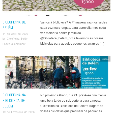
CICLOFICINA DE
Vamos à biblioteca? A Primavera traz-nos tardes
BELÉM
cada vez mais longas, para aproveitarmos cada
vez melhor o bonito jardim da
14 de Abril de 2026
@biblioteca_belem_blx e levarmos as nossas
by
Cicloficina Belém
bicicletas para aqueles pequenos arranjos […]
Leave a comment
Lisboa
CICLOFICINA NA
No próximo sábado, dia 21, prevê-se finalmente
BIBLIOTECA DE
uma bela tarde de sol, perfeita para a nossa
BELÉM
Cicloficina na Biblioteca de Belém! Tragam as
vossas bicicletas que precisem de pequenas
19 de Fevereiro de 2026