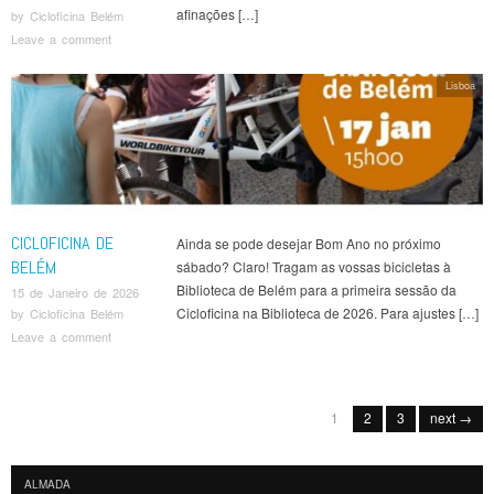
afinações […]
by
Cicloficina Belém
Leave a comment
Lisboa
CICLOFICINA DE
Ainda se pode desejar Bom Ano no próximo
BELÉM
sábado? Claro! Tragam as vossas bicicletas à
Biblioteca de Belém para a primeira sessão da
15 de Janeiro de 2026
Cicloficina na Biblioteca de 2026. Para ajustes […]
by
Cicloficina Belém
Leave a comment
Post navigation
1
2
3
next →
ALMADA