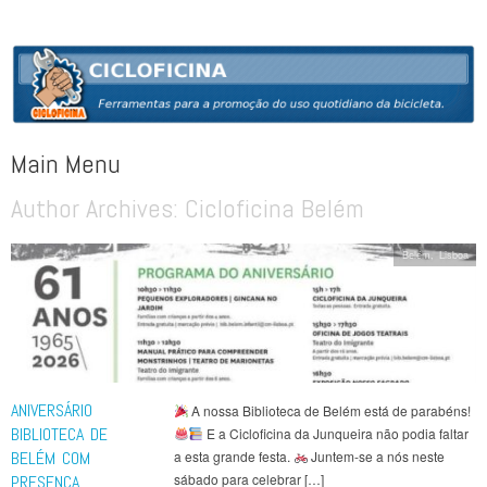
CICLOFICINA
Ferramentas para a promoção do uso quotidiano da bicicleta
Main Menu
Author Archives:
Cicloficina Belém
Skip to content
Belém
,
Lisboa
ANIVERSÁRIO
A nossa Biblioteca de Belém está de parabéns!
BIBLIOTECA DE
E a Cicloficina da Junqueira não podia faltar
BELÉM COM
a esta grande festa.
Juntem-se a nós neste
sábado para celebrar […]
PRESENÇA