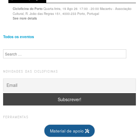
Quarta-feira, 19 Ago 26
17:00
-
20:00
Macaréu - Associação
Cicloficina do Porto
Cultural, R. João das Regras 151, 4000-233 Porto, Portugal
See more details
Todos os eventos
Search
NOVIDADES DAS CICLOFICINAS
FERRAMENTAS
Material de apoio