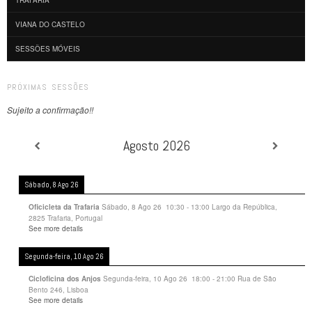
VIANA DO CASTELO
SESSÕES MÓVEIS
PRÓXIMAS SESSÕES
Sujeito a confirmação!!
Agosto 2026
Sábado, 8 Ago 26
Sábado, 8 Ago 26
10:30
-
13:00
Largo da República,
Oficicleta da Trafaria
2825 Trafaria, Portugal
See more details
Segunda-feira, 10 Ago 26
Segunda-feira, 10 Ago 26
18:00
-
21:00
Rua de São
Cicloficina dos Anjos
Bento 246, Lisboa
See more details