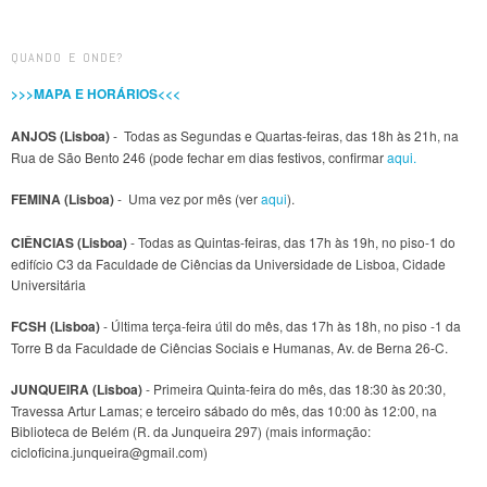
QUANDO E ONDE?
>>>MAPA E HORÁRIOS<<<
ANJOS (Lisboa)
- Todas as Segundas e Quartas-feiras, das 18h às 21h, na
Rua de São Bento 246 (pode fechar em dias festivos, confirmar
aqui.
FEMINA (Lisboa)
- Uma vez por mês (ver
aqui
).
CIÊNCIAS (Lisboa)
- Todas as Quintas-feiras, das 17h às 19h, no piso-1 do
edifício C3 da Faculdade de Ciências da Universidade de Lisboa, Cidade
Universitária
FCSH (Lisboa)
- Última terça-feira útil do mês, das 17h às 18h, no piso -1 da
Torre B da Faculdade de Ciências Sociais e Humanas, Av. de Berna 26-C.
JUNQUEIRA (Lisboa)
- Primeira Quinta-feira do mês, das 18:30 às 20:30,
Travessa Artur Lamas; e terceiro sábado do mês, das 10:00 às 12:00, na
Biblioteca de Belém (R. da Junqueira 297) (mais informação:
cicloficina.junqueira@gmail.com)