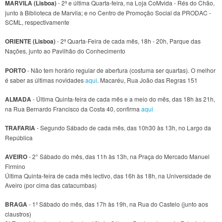
MARVILA (Lisboa)
- 2ª e última Quarta-feira, na Loja CoMvida - Rés do Chão,
junto à Biblioteca de Marvila; e no Centro de Promoção Social da PRODAC -
SCML, respectivamente
ORIENTE (Lisboa)
- 2ª Quarta-Feira de cada mês, 18h - 20h, Parque das
Nações, junto ao Pavilhão do Conhecimento
PORTO
- Não tem horário regular de abertura (costuma ser quartas). O melhor
é saber as últimas novidades
aqui
. Macaréu, Rua João das Regras 151
ALMADA
- Última Quinta-feira de cada mês e a meio do mês, das 18h às 21h,
na Rua Bernardo Francisco da Costa 40, confirma
aqui
TRAFARIA
- Segundo Sábado de cada mês, das 10h30 às 13h, no Largo da
República
AVEIRO
- 2° Sábado do mês, das 11h às 13h, na Praça do Mercado Manuel
Firmino
Última Quinta-feira de cada mês lectivo, das 16h às 18h, na Universidade de
Aveiro (por cima das catacumbas)
BRAGA
- 1º Sábado do mês, das 17h às 19h, na Rua do Castelo (junto aos
claustros)