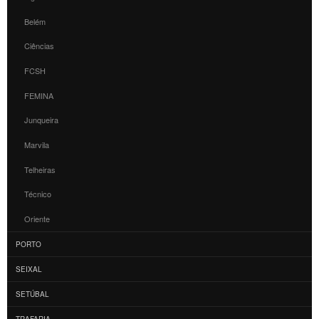
Belém
Ciências
FCSH
FEMINA
Junqueira
Marvila
Telheiras
Técnico
Oriente
PORTO
SEIXAL
SETÚBAL
TRAFARIA