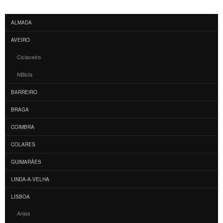
ALMADA
AVEIRO
Ciclaveiro
NBicla
BARREIRO
BRAGA
COIMBRA
COLARES
GUIMARÃES
LINDA-A-VELHA
LISBOA
Anjos