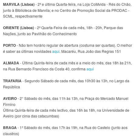
MARVILA (Lisboa)
- 2ª e última Quarta-feira, na Loja CoMvida - Rés do Chão,
junto à Biblioteca de Marvila; e no Centro de Promoção Social da PRODAC -
SCML, respectivamente
ORIENTE (Lisboa)
- 2ª Quarta-Feira de cada mês, 18h - 20h, Parque das
Nações, junto ao Pavilhão do Conhecimento
PORTO
- Não tem horário regular de abertura (costuma ser quartas). O melhor
é saber as últimas novidades
aqui
. Macaréu, Rua João das Regras 151
ALMADA
- Última Quinta-feira de cada mês e a meio do mês, das 18h às 21h,
na Rua Bernardo Francisco da Costa 40, confirma
aqui
TRAFARIA
- Segundo Sábado de cada mês, das 10h30 às 13h, no Largo da
República
AVEIRO
- 2° Sábado do mês, das 11h às 13h, na Praça do Mercado Manuel
Firmino
Última Quinta-feira de cada mês lectivo, das 16h às 18h, na Universidade de
Aveiro (por cima das catacumbas)
BRAGA
- 1º Sábado do mês, das 17h às 19h, na Rua do Castelo (junto aos
claustros)