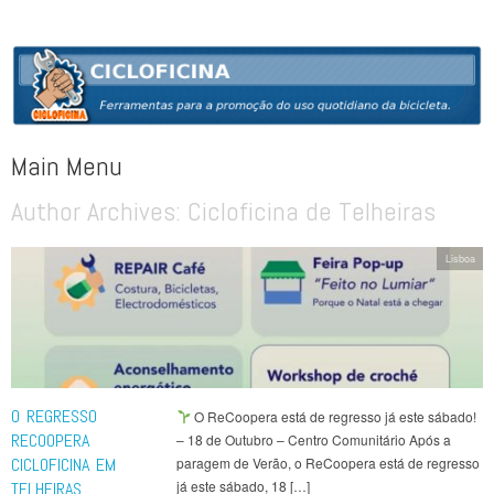
CICLOFICINA
Ferramentas para a promoção do uso quotidiano da bicicleta
Main Menu
Author Archives:
Cicloficina de Telheiras
Skip to content
Lisboa
O REGRESSO
O ReCoopera está de regresso já este sábado!
RECOOPERA
– 18 de Outubro – Centro Comunitário Após a
CICLOFICINA EM
paragem de Verão, o ReCoopera está de regresso
já este sábado, 18 […]
TELHEIRAS