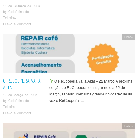
14 de Outubro de 2025
by
Cicloficina de
Telheiras
Leave a comment
Lisboa
O RECOOPERA VAI À
O ReCoopera vai à Alta! – 22 Março A próxima
ALTA!
edição do ReCoopera tem lugar no dia 22 de
Março, sábado, com uma grande novidade: desta
17 de Março de 2025
vez o ReCoopera […]
by
Cicloficina de
Telheiras
Leave a comment
Lisboa