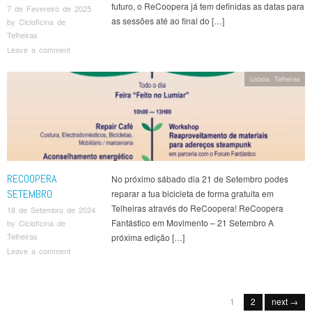
futuro, o ReCoopera já tem definidas as datas para
7 de Fevereiro de 2025
as sessões até ao final do […]
by
Cicloficina de
Telheiras
Leave a comment
Lisboa
,
Telheiras
RECOOPERA
No próximo sábado dia 21 de Setembro podes
SETEMBRO
reparar a tua bicicleta de forma gratuita em
Telheiras através do ReCoopera! ReCoopera
18 de Setembro de 2024
Fantástico em Movimento – 21 Setembro A
by
Cicloficina de
Telheiras
próxima edição […]
Leave a comment
Post navigation
1
2
next →