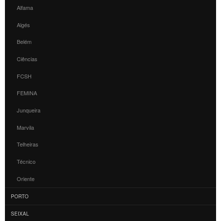
Alfama
Algés
Belém
Ciências
FCSH
FEMINA
Junqueira
Marvila
Telheiras
Técnico
Oriente
PORTO
SEIXAL