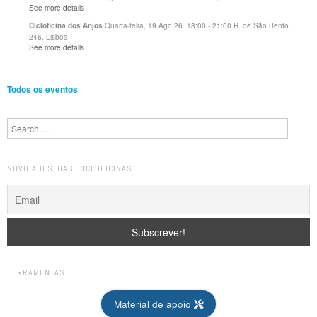
See more details
Quarta-feira, 19 Ago 26
18:00
-
21:00
R. de São Bento
Cicloficina dos Anjos
246, Lisboa
See more details
Todos os eventos
Search
NOVIDADES DAS CICLOFICINAS
FERRAMENTAS
Material de apoio