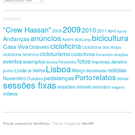
ETIQUETAS
2009
"Crew Hassan"
2010
2011
2008
Abril
Agosto
bicicultura
anúncios
Andanças
Aveiro
BiciCamp
cicloficina
Casa Viva
Ciclaveiro
Cicloficina dos Anjos
cicloturismo
colectivos
cicloficina feminina
Dezembro
doações
fotos
eventos
exemplos
Janeiro
Imprensa
Fevereiro
femina
Lisboa
notícias
Linda-a-Velha
Março
junho
Mobilidade
relatos
Porto
pedalanças
Novembro
Outubro
Seixal
sessões fixas
sessões móveis
Setembro
viagens
vídeos
Proudly powered by WordPress
|
Theme: Oxygen by
AlienWP
.