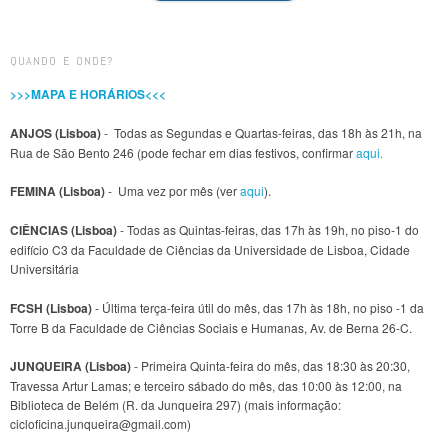
QUANDO E ONDE?
>>>MAPA E HORÁRIOS<<<
ANJOS (Lisboa)
- Todas as Segundas e Quartas-feiras, das 18h às 21h, na
Rua de São Bento 246 (pode fechar em dias festivos, confirmar
aqui.
FEMINA (Lisboa)
- Uma vez por mês (ver
aqui
).
CIÊNCIAS (Lisboa)
- Todas as Quintas-feiras, das 17h às 19h, no piso-1 do
edifício C3 da Faculdade de Ciências da Universidade de Lisboa, Cidade
Universitária
FCSH (Lisboa)
- Última terça-feira útil do mês, das 17h às 18h, no piso -1 da
Torre B da Faculdade de Ciências Sociais e Humanas, Av. de Berna 26-C.
JUNQUEIRA (Lisboa)
- Primeira Quinta-feira do mês, das 18:30 às 20:30,
Travessa Artur Lamas; e terceiro sábado do mês, das 10:00 às 12:00, na
Biblioteca de Belém (R. da Junqueira 297) (mais informação:
cicloficina.junqueira@gmail.com)