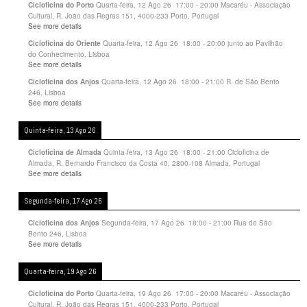
Quarta-feira, 12 Ago 26
17:00
-
20:00
Macaréu - Associação
Cicloficina do Porto
Cultural, R. João das Regras 151, 4000-233 Porto, Portugal
See more details
Quarta-feira, 12 Ago 26
18:00
-
20:00
junto ao Pavilhão
Cicloficina do Oriente
do Conhecimento, Lisboa
See more details
Quarta-feira, 12 Ago 26
18:00
-
21:00
R. de São Bento
Cicloficina dos Anjos
246, Lisboa
See more details
Quinta-feira, 13 Ago 26
Quinta-feira, 13 Ago 26
18:00
-
21:00
Cicloficina de
Cicloficina de Almada
Almada, R. Bernardo Francisco da Costa 40, 2800-108 Almada, Portugal
See more details
Segunda-feira, 17 Ago 26
Segunda-feira, 17 Ago 26
18:00
-
21:00
Rua de São
Cicloficina dos Anjos
Bento 246, Lisboa
See more details
Quarta-feira, 19 Ago 26
Quarta-feira, 19 Ago 26
17:00
-
20:00
Macaréu - Associação
Cicloficina do Porto
Cultural, R. João das Regras 151, 4000-233 Porto, Portugal