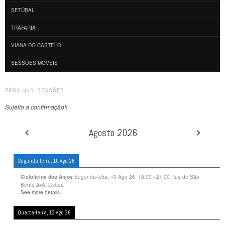
SETÚBAL
TRAFARIA
VIANA DO CASTELO
SESSÕES MÓVEIS
PRÓXIMAS SESSÕES
Sujeito a confirmação!!
Agosto 2026
Segunda-feira, 10 Ago 26
Segunda-feira, 10 Ago 26
18:00
-
21:00
Rua de São
Cicloficina dos Anjos
Bento 246, Lisboa
See more details
Quarta-feira, 12 Ago 26