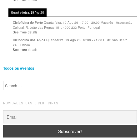
Quarta-feira, 19 Ago 26
Quarta-feira, 19 Ago 26
17:00
-
20:00
Macaréu - Associação
Cicloficina do Porto
Cultural, R. João das Regras 151, 4000-233 Porto, Portugal
See more details
Quarta-feira, 19 Ago 26
18:00
-
21:00
R. de São Bento
Cicloficina dos Anjos
246, Lisboa
See more details
Todos os eventos
Search
NOVIDADES DAS CICLOFICINAS