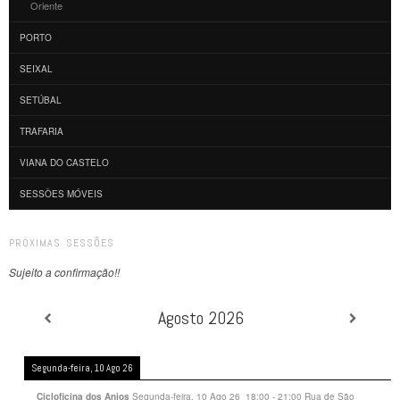
Oriente
PORTO
SEIXAL
SETÚBAL
TRAFARIA
VIANA DO CASTELO
SESSÕES MÓVEIS
PRÓXIMAS SESSÕES
Sujeito a confirmação!!
Agosto 2026
Segunda-feira, 10 Ago 26
Segunda-feira, 10 Ago 26
18:00
-
21:00
Rua de São
Cicloficina dos Anjos