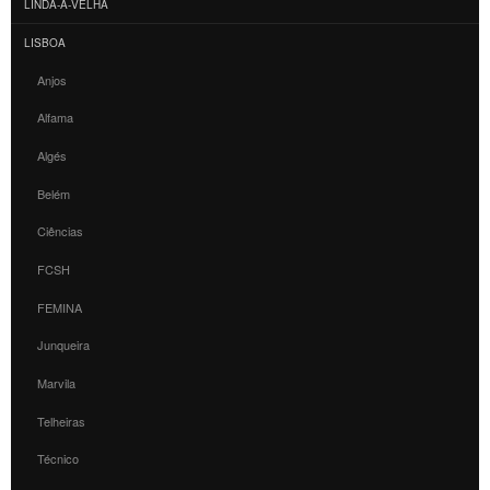
LINDA-A-VELHA
LISBOA
Anjos
Alfama
Algés
Belém
Ciências
FCSH
FEMINA
Junqueira
Marvila
Telheiras
Técnico