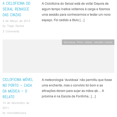
A CICLOFICINA DO
A Cicloficina do Seixal está de volta! Depois de
SEIXAL RENASCE
algum tempo inativa voltamos à carga e fizemos
DAS CINZAS
uma sessão para conhecermos e testar um novo
espaço. Foi cedido a título […]
4 de Março de 2013
by
Tiago Santos
3 Comments
bicicultura
,
Porto
,
relatos
,
sessões móveis
CICLOFICINA MÓVEL
A meteorologia ‘duvidosa’ não permitiu que fosse
NO PORTO – CASA
uma enchente, mas o convívio foi bom e as
DA MÚSICA – O
afinações deram para sujar as mãos qb… A
próxima é na Escola da Fontinha.. […]
RELATO
14 de Novembro de
2011
by
mouradesousa