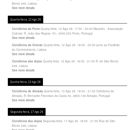
Bento 246, Lisboa
See more details
Quarta-feira, 12 Ago 26
Quarta-feira, 12 Ago 26
17:00
-
20:00
Macaréu - Associação
Cicloficina do Porto
Cultural, R. João das Regras 151, 4000-233 Porto, Portugal
See more details
Quarta-feira, 12 Ago 26
18:00
-
20:00
junto ao Pavilhão
Cicloficina do Oriente
do Conhecimento, Lisboa
See more details
Quarta-feira, 12 Ago 26
18:00
-
21:00
R. de São Bento
Cicloficina dos Anjos
246, Lisboa
See more details
Quinta-feira, 13 Ago 26
Quinta-feira, 13 Ago 26
18:00
-
21:00
Cicloficina de
Cicloficina de Almada
Almada, R. Bernardo Francisco da Costa 40, 2800-108 Almada, Portugal
See more details
Segunda-feira, 17 Ago 26
Segunda-feira, 17 Ago 26
18:00
-
21:00
Rua de São
Cicloficina dos Anjos
Bento 246, Lisboa
See more details