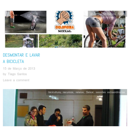
anúncios
,
bicicultura
,
Seixal
DESMONTAR E LAVAR
A BICICLETA
15 de Março de 2013
by
Tiago Santos
Leave a comment
bicicultura
,
recursos
,
relatos
,
Seixal
,
sessões extraordinárias