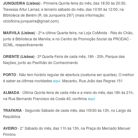
JUNQUEIRA (Lisboa)
- Primeira Quinta-feira do mês, das 18:30 às 20:30,
Travessa Artur Lamas; e terceiro sábado do mês, das 10:00 às 12:00, na
Biblioteca de Belém (R. da Junqueira 297) (mais informação:
cicloficina.junqueira@gmail.com)
MARVILA (Lisboa)
- 2ª e última Quarta-feira, na Loja CoMvida - Rés do Chão,
junto à Biblioteca de Marvila; e no Centro de Promoção Social da PRODAC -
SCML, respectivamente
ORIENTE (Lisboa)
- 2ª Quarta-Feira de cada mês, 18h - 20h, Parque das
Nações, junto ao Pavilhão do Conhecimento
PORTO
- Não tem horário regular de abertura (costuma ser quartas). O melhor
é saber as últimas novidades
aqui
. Macaréu, Rua João das Regras 151
ALMADA
- Última Quinta-feira de cada mês e a meio do mês, das 18h às 21h,
na Rua Bernardo Francisco da Costa 40, confirma
aqui
TRAFARIA
- Segundo Sábado de cada mês, das 10h30 às 13h, no Largo da
República
AVEIRO
- 2° Sábado do mês, das 11h às 13h, na Praça do Mercado Manuel
Firmino