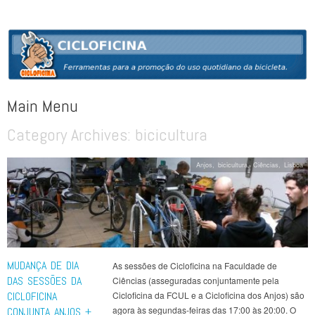
CICLOFICINA
Ferramentas para a promoção do uso quotidiano da bicicleta
Main Menu
Category Archives:
bicicultura
Skip to content
Anjos
,
bicicultura
,
Ciências
,
Lisboa
MUDANÇA DE DIA
As sessões de Cicloficina na Faculdade de
DAS SESSÕES DA
Ciências (asseguradas conjuntamente pela
CICLOFICINA
Cicloficina da FCUL e a Cicloficina dos Anjos) são
agora às segundas-feiras das 17:00 às 20:00. O
CONJUNTA ANJOS +