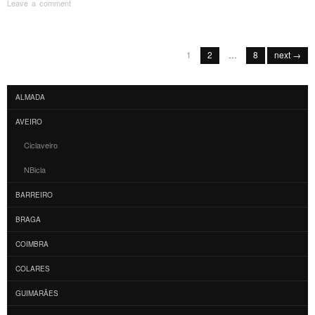
Leave a comment
Post navigation
1
2
…
8
next →
ALMADA
AVEIRO
Ciclaveiro
NBicla
BARREIRO
BRAGA
COIMBRA
COLARES
GUIMARÃES