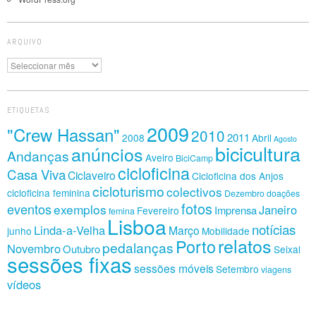
ARQUIVO
Arquivo
ETIQUETAS
2009
"Crew Hassan"
2010
2011
2008
Abril
Agosto
bicicultura
anúncios
Andanças
Aveiro
BiciCamp
cicloficina
Casa Viva
Ciclaveiro
Cicloficina dos Anjos
cicloturismo
colectivos
cicloficina feminina
Dezembro
doações
fotos
eventos
exemplos
Janeiro
Imprensa
Fevereiro
femina
Lisboa
notícias
Linda-a-Velha
Março
junho
Mobilidade
relatos
Porto
pedalanças
Novembro
Outubro
Seixal
sessões fixas
sessões móveis
Setembro
viagens
vídeos