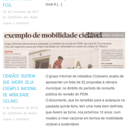
local é […]
FCUL
23 de Fevereiro de 2017
by
Cicloficina dos Anjos
Leave a comment
Aveiro
,
bicicultura
,
Imprensa
CIDADÃOS QUEREM
O grupo informal de cidadãos Ciclaveiro acaba de
QUE AVEIRO SEJA
apresentar um total de 52 propostas à câmara
EXEMPLO NACIONAL
municipal, no âmbito do período de consulta
pública do revisão do PDM.
DE MOBILIDADE
O documento, que foi remetido para a autarquia na
CICLÁVEL
passada quinta-feira, tem uma meta bem definida:
3 de Fevereiro de 2016
que Aveiro se torne, nos próximos 10 anos, num
by
Cicloficina de Aveiro
modelo a nível nacional em termos de mobilidade
Leave a comment
ciclável e sustentável.