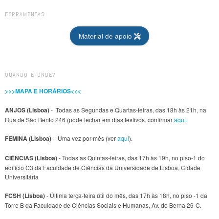
FERRAMENTAS
Material de apoio
QUANDO E ONDE?
>>>MAPA E HORÁRIOS<<<
ANJOS (Lisboa)
- Todas as Segundas e Quartas-feiras, das 18h às 21h, na
Rua de São Bento 246 (pode fechar em dias festivos, confirmar
aqui.
FEMINA (Lisboa)
- Uma vez por mês (ver
aqui
).
CIÊNCIAS (Lisboa)
- Todas as Quintas-feiras, das 17h às 19h, no piso-1 do
edifício C3 da Faculdade de Ciências da Universidade de Lisboa, Cidade
Universitária
FCSH (Lisboa)
- Última terça-feira útil do mês, das 17h às 18h, no piso -1 da
Torre B da Faculdade de Ciências Sociais e Humanas, Av. de Berna 26-C.