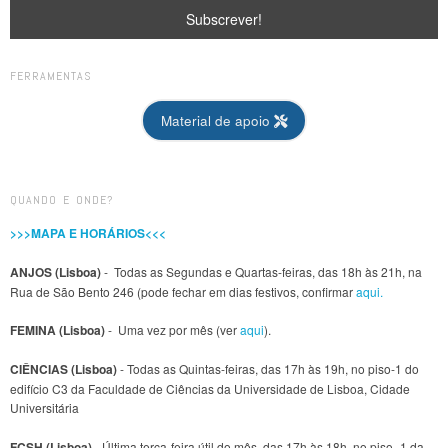
FERRAMENTAS
Material de apoio
QUANDO E ONDE?
>>>MAPA E HORÁRIOS<<<
ANJOS (Lisboa)
- Todas as Segundas e Quartas-feiras, das 18h às 21h, na
Rua de São Bento 246 (pode fechar em dias festivos, confirmar
aqui.
FEMINA (Lisboa)
- Uma vez por mês (ver
aqui
).
CIÊNCIAS (Lisboa)
- Todas as Quintas-feiras, das 17h às 19h, no piso-1 do
edifício C3 da Faculdade de Ciências da Universidade de Lisboa, Cidade
Universitária
FCSH (Lisboa)
- Última terça-feira útil do mês, das 17h às 18h, no piso -1 da