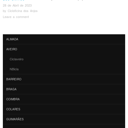
28 de Abril de 2023
by
Cicloficina dos Anjos
Leave a comment
Post navigation
ALMADA
AVEIRO
Ciclaveiro
NBicla
BARREIRO
BRAGA
COIMBRA
COLARES
GUIMARÃES