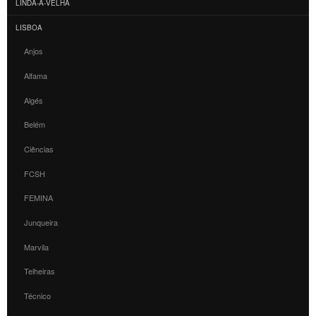
LINDA-A-VELHA
LISBOA
Anjos
Alfama
Algés
Belém
Ciências
FCSH
FEMINA
Junqueira
Marvila
Telheiras
Técnico