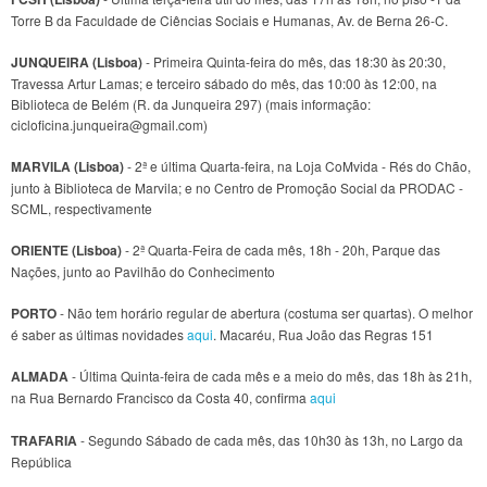
Torre B da Faculdade de Ciências Sociais e Humanas, Av. de Berna 26-C.
JUNQUEIRA (Lisboa)
- Primeira Quinta-feira do mês, das 18:30 às 20:30,
Travessa Artur Lamas; e terceiro sábado do mês, das 10:00 às 12:00, na
Biblioteca de Belém (R. da Junqueira 297) (mais informação:
cicloficina.junqueira@gmail.com)
MARVILA (Lisboa)
- 2ª e última Quarta-feira, na Loja CoMvida - Rés do Chão,
junto à Biblioteca de Marvila; e no Centro de Promoção Social da PRODAC -
SCML, respectivamente
ORIENTE (Lisboa)
- 2ª Quarta-Feira de cada mês, 18h - 20h, Parque das
Nações, junto ao Pavilhão do Conhecimento
PORTO
- Não tem horário regular de abertura (costuma ser quartas). O melhor
é saber as últimas novidades
aqui
. Macaréu, Rua João das Regras 151
ALMADA
- Última Quinta-feira de cada mês e a meio do mês, das 18h às 21h,
na Rua Bernardo Francisco da Costa 40, confirma
aqui
TRAFARIA
- Segundo Sábado de cada mês, das 10h30 às 13h, no Largo da
República