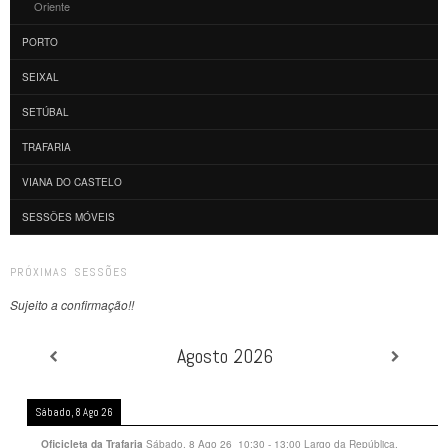
Oriente
PORTO
SEIXAL
SETÚBAL
TRAFARIA
VIANA DO CASTELO
SESSÕES MÓVEIS
PRÓXIMAS SESSÕES
Sujeito a confirmação!!
Agosto 2026
Sábado, 8 Ago 26
Sábado, 8 Ago 26
10:30
-
13:00
Largo da República,
Oficicleta da Trafaria