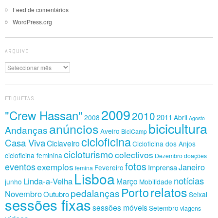
Feed de comentários
WordPress.org
ARQUIVO
Arquivo
ETIQUETAS
2009
"Crew Hassan"
2010
2011
2008
Abril
Agosto
bicicultura
anúncios
Andanças
Aveiro
BiciCamp
cicloficina
Casa Viva
Ciclaveiro
Cicloficina dos Anjos
cicloturismo
colectivos
cicloficina feminina
Dezembro
doações
fotos
eventos
exemplos
Janeiro
Imprensa
Fevereiro
femina
Lisboa
notícias
Linda-a-Velha
Março
junho
Mobilidade
relatos
Porto
pedalanças
Novembro
Outubro
Seixal
sessões fixas
sessões móveis
Setembro
viagens