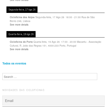
Segunda-feira, 17 Ago 26
Segunda-feira, 17 Ago 26
18:00
-
21:00
Rua de São
Cicloficina dos Anjos
Bento 246, Lisboa
See more details
Quarta-feira, 19 Ago 26
Quarta-feira, 19 Ago 26
17:00
-
20:00
Macaréu - Associação
Cicloficina do Porto
Cultural, R. João das Regras 151, 4000-233 Porto, Portugal
See more details
Todos os eventos
Search
NOVIDADES DAS CICLOFICINAS