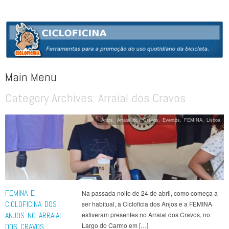
CICLOFICINA
Ferramentas para a promoção do uso quotidiano da bicicleta
Main Menu
Category Archives:
Arraial dos Cravos
Skip to content
Anjos
,
Arraial dos Cravos
,
Eventos
,
FEMINA
,
Lisboa
FEMINA E
Na passada noite de 24 de abril, como começa a
CICLOFICINA DOS
ser habitual, a Cicloficia dos Anjos e a FEMINA
ANJOS NO ARRAIAL
estiveram presentes no Arraial dos Cravos, no
Largo do Carmo em […]
DOS CRAVOS