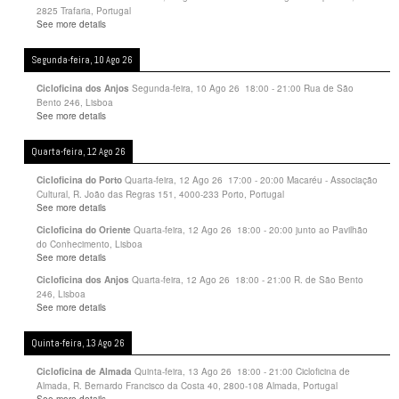
2825 Trafaria, Portugal
See more details
Segunda-feira, 10 Ago 26
Segunda-feira, 10 Ago 26
18:00
-
21:00
Rua de São
Cicloficina dos Anjos
Bento 246, Lisboa
See more details
Quarta-feira, 12 Ago 26
Quarta-feira, 12 Ago 26
17:00
-
20:00
Macaréu - Associação
Cicloficina do Porto
Cultural, R. João das Regras 151, 4000-233 Porto, Portugal
See more details
Quarta-feira, 12 Ago 26
18:00
-
20:00
junto ao Pavilhão
Cicloficina do Oriente
do Conhecimento, Lisboa
See more details
Quarta-feira, 12 Ago 26
18:00
-
21:00
R. de São Bento
Cicloficina dos Anjos
246, Lisboa
See more details
Quinta-feira, 13 Ago 26
Quinta-feira, 13 Ago 26
18:00
-
21:00
Cicloficina de
Cicloficina de Almada
Almada, R. Bernardo Francisco da Costa 40, 2800-108 Almada, Portugal
See more details