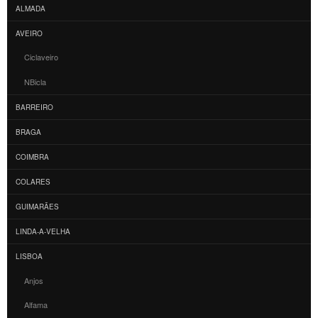
ALMADA
AVEIRO
Ciclaveiro
NBicla
BARREIRO
BRAGA
COIMBRA
COLARES
GUIMARÃES
LINDA-A-VELHA
LISBOA
Anjos
Alfama