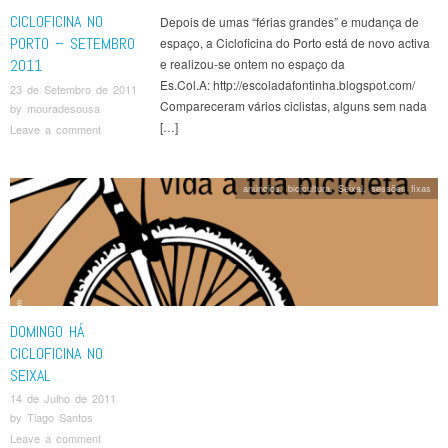
CICLOFICINA NO
Depois de umas “férias grandes” e mudança de
PORTO – SETEMBRO
espaço, a Cicloficina do Porto está de novo activa
2011
e realizou-se ontem no espaço da
Es.Col.A: http://escoladafontinha.blogspot.com/
23 de Setembro de 2011
Compareceram vários ciclistas, alguns sem nada
by
mouradesousa
[…]
Leave a comment
anúncios
,
bicicultura
,
Seixal
,
sessões fixas
DOMINGO HÁ
CICLOFICINA NO
SEIXAL
14 de Julho de 2011
by
Tiago Santos
Leave a comment