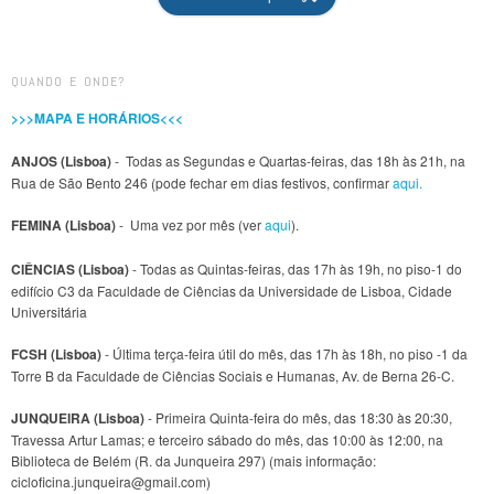
QUANDO E ONDE?
>>>MAPA E HORÁRIOS<<<
ANJOS (Lisboa)
- Todas as Segundas e Quartas-feiras, das 18h às 21h, na
Rua de São Bento 246 (pode fechar em dias festivos, confirmar
aqui.
FEMINA (Lisboa)
- Uma vez por mês (ver
aqui
).
CIÊNCIAS (Lisboa)
- Todas as Quintas-feiras, das 17h às 19h, no piso-1 do
edifício C3 da Faculdade de Ciências da Universidade de Lisboa, Cidade
Universitária
FCSH (Lisboa)
- Última terça-feira útil do mês, das 17h às 18h, no piso -1 da
Torre B da Faculdade de Ciências Sociais e Humanas, Av. de Berna 26-C.
JUNQUEIRA (Lisboa)
- Primeira Quinta-feira do mês, das 18:30 às 20:30,
Travessa Artur Lamas; e terceiro sábado do mês, das 10:00 às 12:00, na
Biblioteca de Belém (R. da Junqueira 297) (mais informação:
cicloficina.junqueira@gmail.com)