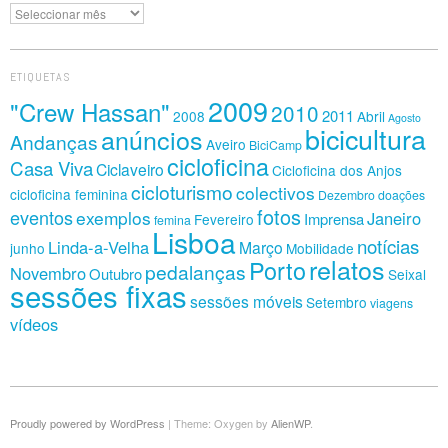
Arquivo
ETIQUETAS
2009
"Crew Hassan"
2010
2011
2008
Abril
Agosto
bicicultura
anúncios
Andanças
Aveiro
BiciCamp
cicloficina
Casa Viva
Ciclaveiro
Cicloficina dos Anjos
cicloturismo
colectivos
cicloficina feminina
Dezembro
doações
fotos
eventos
exemplos
Janeiro
Imprensa
Fevereiro
femina
Lisboa
notícias
Linda-a-Velha
Março
junho
Mobilidade
relatos
Porto
pedalanças
Novembro
Outubro
Seixal
sessões fixas
sessões móveis
Setembro
viagens
vídeos
Proudly powered by WordPress
|
Theme: Oxygen by
AlienWP
.