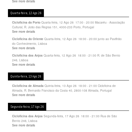
See more details
Quarta-feira, 12 Ago 26
Quarta-feira, 12 Ago 26
17:00
-
20:00
Macaréu - Associação
Cicloficina do Porto
Cultural, R. João das Regras 151, 4000-233 Porto, Portugal
See more details
Quarta-feira, 12 Ago 26
18:00
-
20:00
junto ao Pavilhão
Cicloficina do Oriente
do Conhecimento, Lisboa
See more details
Quarta-feira, 12 Ago 26
18:00
-
21:00
R. de São Bento
Cicloficina dos Anjos
246, Lisboa
See more details
Quinta-feira, 13 Ago 26
Quinta-feira, 13 Ago 26
18:00
-
21:00
Cicloficina de
Cicloficina de Almada
Almada, R. Bernardo Francisco da Costa 40, 2800-108 Almada, Portugal
See more details
Segunda-feira, 17 Ago 26
Segunda-feira, 17 Ago 26
18:00
-
21:00
Rua de São
Cicloficina dos Anjos
Bento 246, Lisboa
See more details