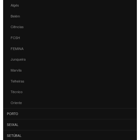
Algés
Belém
Ciências
FCSH
FEMINA
Junqueira
Marvila
Telheiras
Técnico
Oriente
PORTO
SEIXAL
SETÚBAL