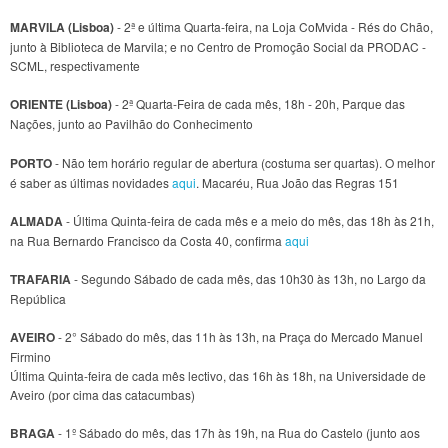
MARVILA (Lisboa)
- 2ª e última Quarta-feira, na Loja CoMvida - Rés do Chão,
junto à Biblioteca de Marvila; e no Centro de Promoção Social da PRODAC -
SCML, respectivamente
ORIENTE (Lisboa)
- 2ª Quarta-Feira de cada mês, 18h - 20h, Parque das
Nações, junto ao Pavilhão do Conhecimento
PORTO
- Não tem horário regular de abertura (costuma ser quartas). O melhor
é saber as últimas novidades
aqui
. Macaréu, Rua João das Regras 151
ALMADA
- Última Quinta-feira de cada mês e a meio do mês, das 18h às 21h,
na Rua Bernardo Francisco da Costa 40, confirma
aqui
TRAFARIA
- Segundo Sábado de cada mês, das 10h30 às 13h, no Largo da
República
AVEIRO
- 2° Sábado do mês, das 11h às 13h, na Praça do Mercado Manuel
Firmino
Última Quinta-feira de cada mês lectivo, das 16h às 18h, na Universidade de
Aveiro (por cima das catacumbas)
BRAGA
- 1º Sábado do mês, das 17h às 19h, na Rua do Castelo (junto aos