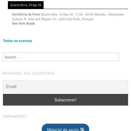
Quarta-feira, 19 Ago 26
Quarta-feira, 19 Ago 26
17:00
-
20:00
Macaréu - Associação
Cicloficina do Porto
Cultural, R. João das Regras 151, 4000-233 Porto, Portugal
See more details
Todos os eventos
Search
NOVIDADES DAS CICLOFICINAS
FERRAMENTAS
Material de apoio