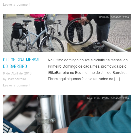
Leave a comment
Barreiro
,
sessões fixas
CICLOFICINA MENSAL
No último domingo houve a cicloficina mensal do
DO BARREIRO
Primeiro Domingo de cada mês, promovida pelo
iBikeBarreiro no Eco-moinho do Jim do Barreiro.
9 de Abril de 2013
Ficam aqui algumas fotos e um vídeo da […]
by
ibikebarreiro
Leave a comment
bicicultura
,
Porto
,
sessões fixas