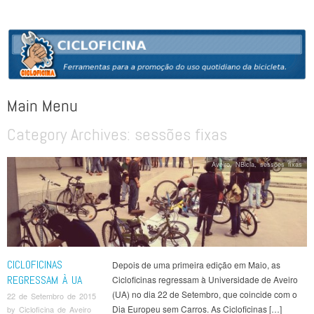
CICLOFICINA
Ferramentas para a promoção do uso quotidiano da bicicleta
Main Menu
Category Archives:
sessões fixas
Skip to content
Aveiro
,
NBicla
,
sessões fixas
CICLOFICINAS
Depois de uma primeira edição em Maio, as
REGRESSAM À UA
Cicloficinas regressam à Universidade de Aveiro
(UA) no dia 22 de Setembro, que coincide com o
22 de Setembro de 2015
Dia Europeu sem Carros. As Cicloficinas […]
by
Cicloficina de Aveiro