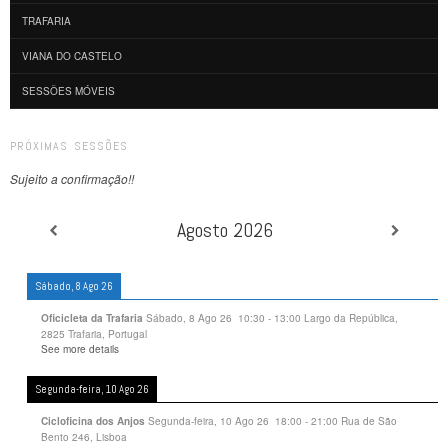
TRAFARIA
VIANA DO CASTELO
SESSÕES MÓVEIS
PRÓXIMAS SESSÕES
Sujeito a confirmação!!
Agosto 2026
Sábado, 8 Ago 26
Sábado, 8 Ago 26
10:30
-
13:00
Largo da República,
Oficicleta da Trafaria
2825 Trafaria, Portugal
See more details
Segunda-feira, 10 Ago 26
Segunda-feira, 10 Ago 26
18:00
-
21:00
Rua de São
Cicloficina dos Anjos
Bento 246, Lisboa