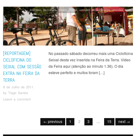
anúncios
,
bicicultura
,
relatos
,
Seixal
,
sessões extraordinárias
,
sessões fixas
[REPORTAGEM]
No passado sábado decorreu mais uma Cicloficina
CICLOFICINA DO
Seixal desta vez inserida na Feira da Terra. Vídeo
SEIXAL COM SESSÃO
da Feira aqui (atenção ao minuto 1.36). O dia
esteve perfeito e muitos foram […]
EXTRA NA FEIRA DA
TERRA
8 de Julho de 2011
by
Tiago Santos
Leave a comment
Post navigation
← previous
1
2
3
…
15
next →