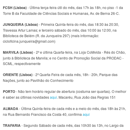
FCSH (Lisboa)
- Última terça-feira útil do mês, das 17h às 18h, no piso -1 da
Torre B da Faculdade de Ciências Sociais e Humanas, Av. de Berna 26-C.
JUNQUEIRA (Lisboa)
- Primeira Quinta-feira do mês, das 18:30 às 20:30,
Travessa Artur Lamas; e terceiro sábado do mês, das 10:00 às 12:00, na
Biblioteca de Belém (R. da Junqueira 297) (mais informação:
cicloficina.junqueira@gmail.com)
MARVILA (Lisboa)
- 2ª e última Quarta-feira, na Loja CoMvida - Rés do Chão,
junto à Biblioteca de Marvila; e no Centro de Promoção Social da PRODAC -
SCML, respectivamente
ORIENTE (Lisboa)
- 2ª Quarta-Feira de cada mês, 18h - 20h, Parque das
Nações, junto ao Pavilhão do Conhecimento
PORTO
- Não tem horário regular de abertura (costuma ser quartas). O melhor
é saber as últimas novidades
aqui
. Macaréu, Rua João das Regras 151
ALMADA
- Última Quinta-feira de cada mês e a meio do mês, das 18h às 21h,
na Rua Bernardo Francisco da Costa 40, confirma
aqui
TRAFARIA
- Segundo Sábado de cada mês, das 10h30 às 13h, no Largo da