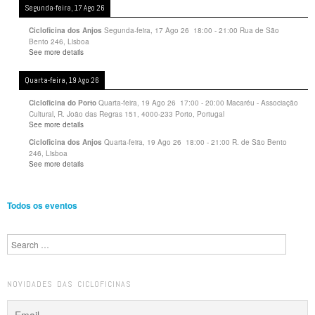
Segunda-feira, 17 Ago 26
Segunda-feira, 17 Ago 26
18:00
-
21:00
Rua de São
Cicloficina dos Anjos
Bento 246, Lisboa
See more details
Quarta-feira, 19 Ago 26
Quarta-feira, 19 Ago 26
17:00
-
20:00
Macaréu - Associação
Cicloficina do Porto
Cultural, R. João das Regras 151, 4000-233 Porto, Portugal
See more details
Quarta-feira, 19 Ago 26
18:00
-
21:00
R. de São Bento
Cicloficina dos Anjos
246, Lisboa
See more details
Todos os eventos
Search
NOVIDADES DAS CICLOFICINAS