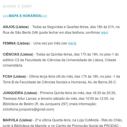
QUANDO E ONDE?
>>>MAPA E HORÁRIOS<<<
ANJOS (Lisboa)
- Todas as Segundas e Quartas-feiras, das 18h às 21h, na
Rua de São Bento 246 (pode fechar em dias festivos, confirmar
aqui.
FEMINA (Lisboa)
- Uma vez por mês (ver
aqui
).
CIÊNCIAS (Lisboa)
- Todas as Quintas-feiras, das 17h às 19h, no piso-1 do
edifício C3 da Faculdade de Ciências da Universidade de Lisboa, Cidade
Universitária
FCSH (Lisboa)
- Última terça-feira útil do mês, das 17h às 18h, no piso -1 da
Torre B da Faculdade de Ciências Sociais e Humanas, Av. de Berna 26-C.
JUNQUEIRA (Lisboa)
- Primeira Quinta-feira do mês, das 18:30 às 20:30,
Travessa Artur Lamas; e terceiro sábado do mês, das 10:00 às 12:00, na
Biblioteca de Belém (R. da Junqueira 297) (mais informação:
cicloficina.junqueira@gmail.com)
MARVILA (Lisboa)
- 2ª e última Quarta-feira, na Loja CoMvida - Rés do Chão,
junto à Biblioteca de Marvila; e no Centro de Promoção Social da PRODAC -