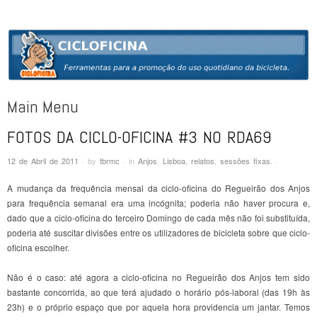
CICLOFICINA
Ferramentas para a promoção do uso quotidiano da bicicleta
Main Menu
FOTOS DA CICLO-OFICINA #3 NO RDA69
Skip to content
12 de Abril de 2011
·
by
tbrmc
·
in
Anjos
,
Lisboa
,
relatos
,
sessões fixas
.
·
A mudança da frequência mensal da ciclo-oficina do Regueirão dos Anjos
para frequência semanal era uma incógnita; poderia não haver procura e,
dado que a ciclo-oficina do terceiro Domingo de cada mês não foi substituída,
poderia até suscitar divisões entre os utilizadores de bicicleta sobre que ciclo-
oficina escolher.
Não é o caso: até agora a ciclo-oficina no Regueirão dos Anjos tem sido
bastante concorrida, ao que terá ajudado o horário pós-laboral (das 19h às
23h) e o próprio espaço que por aquela hora providencia um jantar. Temos