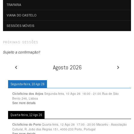
TRAFARIA
VIANA DO CASTELO
SESSÕES MÓVEIS
PRÓXIMAS SESSÕES
Sujeito a confirmação!!
Agosto 2026
Segunda-feira, 10 Ago 26
Segunda-feira, 10 Ago 26
18:00
-
21:00
Rua de São
Cicloficina dos Anjos
Bento 246, Lisboa
See more details
Quarta-feira, 12 Ago 26
Quarta-feira, 12 Ago 26
17:00
-
20:00
Macaréu - Associação
Cicloficina do Porto
Cultural, R. João das Regras 151, 4000-233 Porto, Portugal
See more details