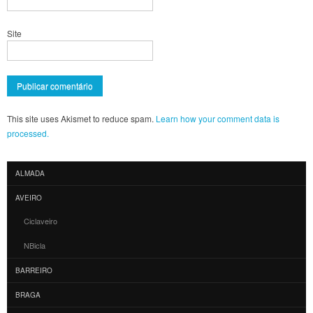
Site
This site uses Akismet to reduce spam.
Learn how your comment data is
processed.
ALMADA
AVEIRO
Ciclaveiro
NBicla
BARREIRO
BRAGA