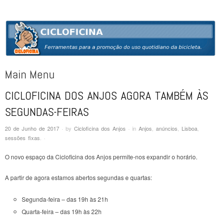
CICLOFICINA
Ferramentas para a promoção do uso quotidiano da bicicleta
Main Menu
CICLOFICINA DOS ANJOS AGORA TAMBÉM ÀS
Skip to content
SEGUNDAS-FEIRAS
20 de Junho de 2017
·
by
Cicloficina dos Anjos
·
in
Anjos
,
anúncios
,
Lisboa
,
sessões fixas
.
·
O novo espaço da Cicloficina dos Anjos permite-nos expandir o horário.
A partir de agora estamos abertos segundas e quartas:
Segunda-feira – das 19h às 21h
Quarta-feira – das 19h às 22h