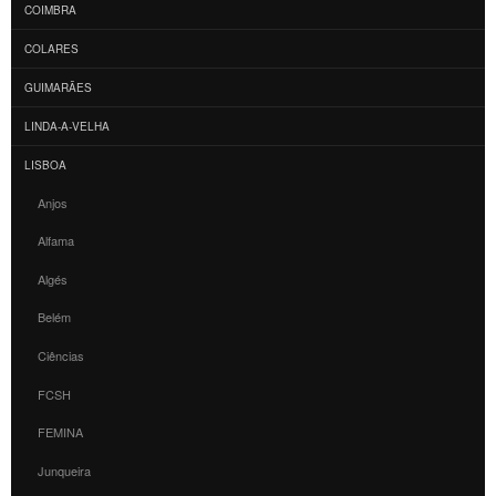
COIMBRA
COLARES
GUIMARÃES
LINDA-A-VELHA
LISBOA
Anjos
Alfama
Algés
Belém
Ciências
FCSH
FEMINA
Junqueira