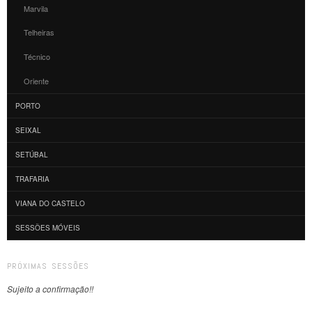
Marvila
Telheiras
Técnico
Oriente
PORTO
SEIXAL
SETÚBAL
TRAFARIA
VIANA DO CASTELO
SESSÕES MÓVEIS
PRÓXIMAS SESSÕES
Sujeito a confirmação!!