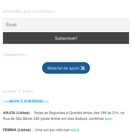
NOVIDADES DAS CICLOFICINAS
FERRAMENTAS
Material de apoio
QUANDO E ONDE?
>>>MAPA E HORÁRIOS<<<
ANJOS (Lisboa)
- Todas as Segundas e Quartas-feiras, das 18h às 21h, na
Rua de São Bento 246 (pode fechar em dias festivos, confirmar
aqui.
FEMINA (Lisboa)
- Uma vez por mês (ver
aqui
).