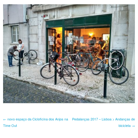
Post navigation
←
novo espaço da Cicloficina dos Anjos na
Pedalanças 2017 – Lisboa > Andanças de
Time Out
bicicleta
→