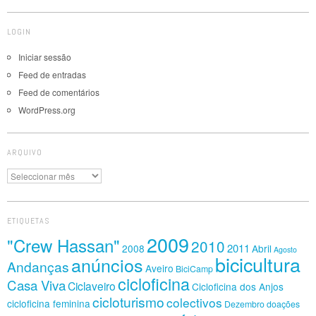
LOGIN
Iniciar sessão
Feed de entradas
Feed de comentários
WordPress.org
ARQUIVO
Arquivo
ETIQUETAS
2009
"Crew Hassan"
2010
2011
2008
Abril
Agosto
bicicultura
anúncios
Andanças
Aveiro
BiciCamp
cicloficina
Casa Viva
Ciclaveiro
Cicloficina dos Anjos
cicloturismo
colectivos
cicloficina feminina
Dezembro
doações