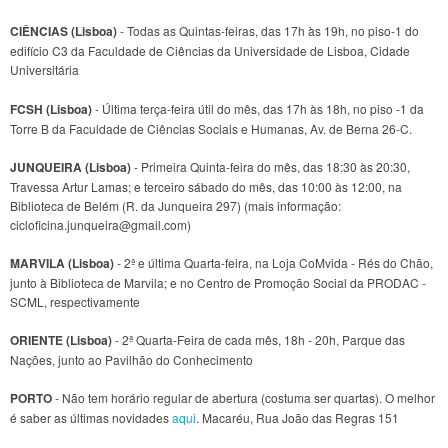
CIÊNCIAS (Lisboa)
- Todas as Quintas-feiras, das 17h às 19h, no piso-1 do
edifício C3 da Faculdade de Ciências da Universidade de Lisboa, Cidade
Universitária
FCSH (Lisboa)
- Última terça-feira útil do mês, das 17h às 18h, no piso -1 da
Torre B da Faculdade de Ciências Sociais e Humanas, Av. de Berna 26-C.
JUNQUEIRA (Lisboa)
- Primeira Quinta-feira do mês, das 18:30 às 20:30,
Travessa Artur Lamas; e terceiro sábado do mês, das 10:00 às 12:00, na
Biblioteca de Belém (R. da Junqueira 297) (mais informação:
cicloficina.junqueira@gmail.com)
MARVILA (Lisboa)
- 2ª e última Quarta-feira, na Loja CoMvida - Rés do Chão,
junto à Biblioteca de Marvila; e no Centro de Promoção Social da PRODAC -
SCML, respectivamente
ORIENTE (Lisboa)
- 2ª Quarta-Feira de cada mês, 18h - 20h, Parque das
Nações, junto ao Pavilhão do Conhecimento
PORTO
- Não tem horário regular de abertura (costuma ser quartas). O melhor
é saber as últimas novidades
aqui
. Macaréu, Rua João das Regras 151