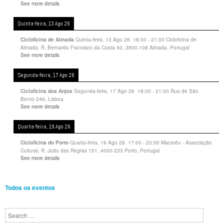
See more details
Quinta-feira, 13 Ago 26
Quinta-feira, 13 Ago 26
18:00
-
21:00
Cicloficina de
Cicloficina de Almada
Almada, R. Bernardo Francisco da Costa 40, 2800-108 Almada, Portugal
See more details
Segunda-feira, 17 Ago 26
Segunda-feira, 17 Ago 26
18:00
-
21:00
Rua de São
Cicloficina dos Anjos
Bento 246, Lisboa
See more details
Quarta-feira, 19 Ago 26
Quarta-feira, 19 Ago 26
17:00
-
20:00
Macaréu - Associação
Cicloficina do Porto
Cultural, R. João das Regras 151, 4000-233 Porto, Portugal
See more details
Todos os eventos
Search