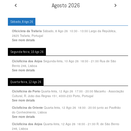
Agosto 2026
Sábado, 8 Ago 26
Sábado, 8 Ago 26
10:30
-
13:00
Largo da República,
Oficicleta da Trafaria
2825 Trafaria, Portugal
See more details
Segunda-feira, 10 Ago 26
Segunda-feira, 10 Ago 26
18:00
-
21:00
Rua de São
Cicloficina dos Anjos
Bento 246, Lisboa
See more details
Quarta-feira, 12 Ago 26
Quarta-feira, 12 Ago 26
17:00
-
20:00
Macaréu - Associação
Cicloficina do Porto
Cultural, R. João das Regras 151, 4000-233 Porto, Portugal
See more details
Quarta-feira, 12 Ago 26
18:00
-
20:00
junto ao Pavilhão
Cicloficina do Oriente
do Conhecimento, Lisboa
See more details
Quarta-feira, 12 Ago 26
18:00
-
21:00
R. de São Bento
Cicloficina dos Anjos
246, Lisboa