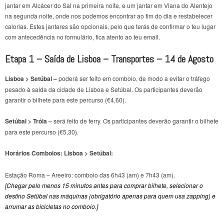
jantar em Alcácer do Sal na primeira noite, e um jantar em Viana do Alentejo
na segunda noite, onde nos podemos encontrar ao fim do dia e restabelecer
calorias.
Estes jantares são opcionais, pelo que terás de confirmar o teu lugar
com antecedência no formulário, fica atento ao teu email.
Etapa 1 – Saída de Lisboa – Transportes – 14 de Agosto
Lisboa > Setúbal –
poderá ser feito em comboio, de modo a evitar o tráfego
pesado à saída da cidade de Lisboa e Setúbal. Os participantes deverão
garantir o bilhete para este percurso (€4,60).
Setúbal > Tróia –
será feito de ferry. Os participantes deverão garantir o bilhete
para este percurso (€5,30).
Horários Comboios: Lisboa > Setúbal:
Estação Roma – Areeiro: comboio das 6h43 (am) e 7h43 (am)
.
[Chegar pelo menos 15 minutos antes para comprar bilhete, selecionar o
destino Setúbal nas máquinas (obrigatório apenas para quem usa zapping) e
arrumar as bicicletas no comboio.]