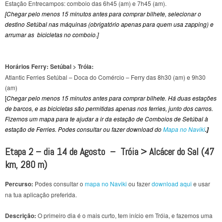
Estação Entrecampos: comboio das 6h45 (am) e 7h45 (am)
.
[Chegar pelo menos 15 minutos antes para comprar bilhete, selecionar o
destino Setúbal nas máquinas (obrigatório apenas para quem usa zapping) e
arrumar as bicicletas no comboio.]
Horários Ferry: Setúbal > Tróia:
Atlantic Ferries Setúbal – Doca do Comércio – Ferry das 8h30 (am) e 9h30
(am)
[
Chegar pelo menos 15 minutos antes para comprar bilhete. Há duas estações
de barcos, e as bicicletas são permitidas apenas nos ferries, junto dos carros.
Fizemos um mapa para te ajudar a ir da estação de Comboios de Setúbal à
estação de Ferries. Podes consultar ou fazer download do
Mapa no Naviki
.]
Etapa 2 – dia 14 de Agosto –
Tróia
> Alcácer do Sal
(47
km, 280 m)
Percurso:
Podes consultar o
mapa no Naviki
ou fazer
download aqui
e usar
na tua aplicação preferida.
Descrição:
O primeiro dia é o mais curto, tem início em Tróia, e fazemos uma