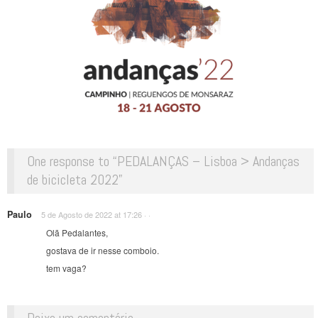
One response to “
PEDALANÇAS – Lisboa > Andanças
de bicicleta 2022
”
Paulo
5 de Agosto de 2022 at 17:26
·
·
Olã Pedalantes,
gostava de ir nesse comboio.
tem vaga?