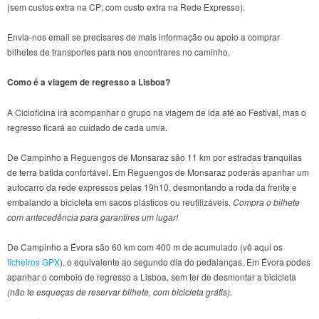
(sem custos extra na CP; com custo extra na Rede Expresso).
Envia-nos email se precisares de mais informação ou apoio a comprar
bilhetes de transportes para nos encontrares no caminho.
Como é a viagem de regresso a Lisboa?
A Cicloficina irá acompanhar o grupo na viagem de ida até ao Festival, mas o
regresso ficará ao cuidado de cada um/a.
De Campinho a Reguengos de Monsaraz são 11 km por estradas tranquilas
de terra batida confortável. Em Reguengos de Monsaraz poderás apanhar um
autocarro da rede expressos pelas 19h10, desmontando a roda da frente e
embalando a bicicleta em sacos plásticos ou reutilizáveis.
Compra o bilhete
com antecedência para garantires um lugar!
De Campinho a Évora são 60 km com 400 m de acumulado (vê aqui os
ficheiros GPX
), o equivalente ao segundo dia do pedalanças. Em Évora podes
apanhar o comboio de regresso a Lisboa, sem ter de desmontar a bicicleta
(não te esqueças de reservar bilhete, com bicicleta grátis).