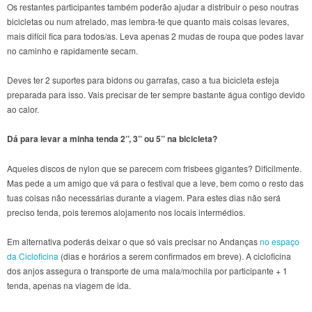
Os restantes participantes também poderão ajudar a distribuir o peso noutras
bicicletas ou num atrelado, mas lembra-te que quanto mais coisas levares,
mais difícil fica para todos/as. Leva apenas 2 mudas de roupa que podes lavar
no caminho e rapidamente secam.
Deves ter 2 suportes para bidons ou garrafas, caso a tua bicicleta esteja
preparada para isso. Vais precisar de ter sempre bastante água contigo devido
ao calor.
Dá para levar a minha tenda 2’’, 3’’ ou 5’’ na bicicleta?
Aqueles discos de nylon que se parecem com frisbees gigantes? Dificilmente.
Mas pede a um amigo que vá para o festival que a leve, bem como o resto das
tuas coisas não necessárias durante a viagem. Para estes dias não será
preciso tenda, pois teremos alojamento nos locais intermédios.
Em alternativa poderás deixar o que só vais precisar no Andanças
no espaço
da Cicloficina
(dias e horários a serem confirmados em breve). A cicloficina
dos anjos assegura o transporte de uma mala/mochila por participante + 1
tenda, apenas na viagem de ida.