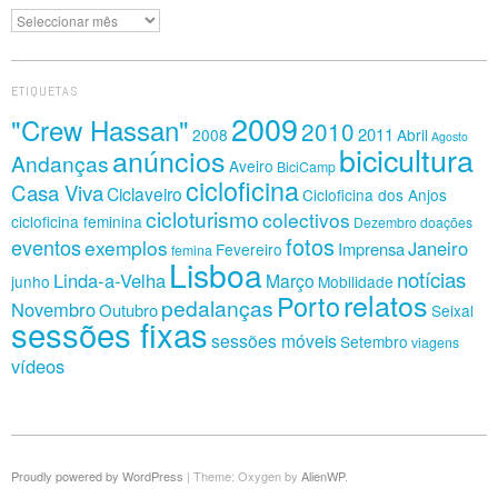
Arquivo
ETIQUETAS
2009
"Crew Hassan"
2010
2011
2008
Abril
Agosto
bicicultura
anúncios
Andanças
Aveiro
BiciCamp
cicloficina
Casa Viva
Ciclaveiro
Cicloficina dos Anjos
cicloturismo
colectivos
cicloficina feminina
Dezembro
doações
fotos
eventos
exemplos
Janeiro
Imprensa
Fevereiro
femina
Lisboa
notícias
Linda-a-Velha
Março
junho
Mobilidade
relatos
Porto
pedalanças
Novembro
Outubro
Seixal
sessões fixas
sessões móveis
Setembro
viagens
vídeos
Proudly powered by WordPress
|
Theme: Oxygen by
AlienWP
.