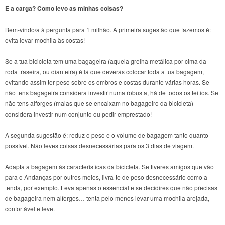
E a carga? Como levo as minhas coisas?
Bem-vindo/a à pergunta para 1 milhão. A primeira sugestão que fazemos é:
evita levar mochila às costas!
Se a tua bicicleta tem uma bagageira (aquela grelha metálica por cima da
roda traseira, ou dianteira) é lá que deverás colocar toda a tua bagagem,
evitando assim ter peso sobre os ombros e costas durante várias horas. Se
não tens bagageira considera investir numa robusta, há de todos os feitios. Se
não tens alforges (malas que se encaixam no bagageiro da bicicleta)
considera investir num conjunto ou pedir emprestado!
A segunda sugestão é: reduz o peso e o volume de bagagem tanto quanto
possível. Não leves coisas desnecessárias para os 3 dias de viagem.
Adapta a bagagem às características da bicicleta. Se tiveres amigos que vão
para o Andanças por outros meios, livra-te de peso desnecessário como a
tenda, por exemplo. Leva apenas o essencial e se decidires que não precisas
de bagageira nem alforges… tenta pelo menos levar uma mochila arejada,
confortável e leve.