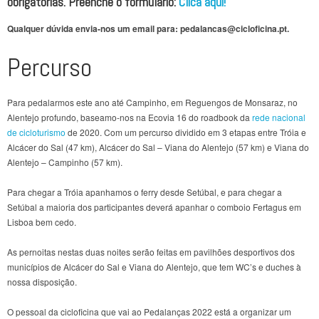
obrigatórias. Preenche o formulário:
Clica aqui!
Qualquer dúvida envia-nos um email para: pedalancas@cicloficina.pt.
Percurso
Para pedalarmos este ano até Campinho, em Reguengos de Monsaraz, no
Alentejo profundo, baseamo-nos na Ecovia 16 do roadbook da
rede nacional
de cicloturismo
de 2020. Com um percurso dividido em 3 etapas entre Tróia e
Alcácer do Sal (47 km), Alcácer do Sal – Viana do Alentejo (57 km) e Viana do
Alentejo – Campinho (57 km).
Para chegar a Tróia apanhamos o ferry desde Setúbal, e para chegar a
Setúbal a maioria dos participantes deverá apanhar o comboio Fertagus em
Lisboa bem cedo.
As pernoitas nestas duas noites serão feitas em pavilhões desportivos dos
municípios de Alcácer do Sal e Viana do Alentejo, que tem WC’s e duches à
nossa disposição.
O pessoal da cicloficina que vai ao Pedalanças 2022 está a organizar um