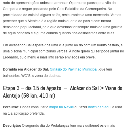
roda de apresentações antes de arrancar. O percurso passa pela vila da
Comporta e segue passando pelo Cais Palafítico da Carrasqueira. Na
proximidade do cais há alguns cafés, restaurantes e uma mercearia. Vamos
perceber que o Alentejo é a região mais quente do país e com menor
densidade populacional, pelo que devemos ter sempre mais de uma garrafa
de água conosco e alguma comida quando nos deslocamos entre vilas.
Em Alcácer do Sal espera-nos uma vila junto ao rio com um bonito castelo, e
uma piscina municipal com zonas verdes. À noite quem quiser pode jantar no
Leonardo,
cujo menu e mais info serão enviados em breve.
Dormida em Alcácer do Sal:
Ginásio do Pavilhão Municipal
, que tem
balneários, WC`S, e zona de duches.
Etapa 3 – dia 15 de Agosto –
Alcácer do Sal > Viana do
Alentejo (56 km, 410 m)
Percurso:
Podes consultar o
mapa no Naviki
ou fazer
download aqui
e usar
na tua aplicação preferida.
Descrição:
O segundo dia do Pedalanças tem mais quilómetros e mais