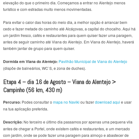
elevação do que o primeiro dia. Começamos a entrar no Alentejo menos
turístico e com estradas muito menos movimentadas.
Para evitar o calor das horas do meio dia, a melhor opção é arrancar bem
cedo e fazer metade do caminho até Alcáçovas, a capital do chocalho. Aqui há
um jardim fresco, cafés e restaurantes para quem quiser fazer uma paragem,
antes de seguir caminho até Viana do Alentejo. Em Viana do Alentejo, haverá
também jantar de grupo para quem quiser.
Dormida em Viana do Alentejo:
Pavilhão Municipal de Viana do Alentejo
(dispõe de balneários, WC`S, e zona de duches).
Etapa 4 – dia 16 de Agosto –
Viana do Alentejo >
Campinho
(56 km, 430 m)
Percurso:
Podes consultar o
mapa no Naviki
ou fazer
download aqui
e usar
na tua aplicação preferida.
Descrição:
No terceiro e último dia passamos por apenas uma pequena vila
antes de chegar a Portel, onde existem cafés e restaurantes, e um mercado
com jardim, onde se pode fazer uma paragem para almoço e abastecer de