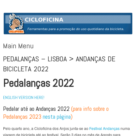
CICLOFICINA
Ferramentas para a promoção do uso quotidiano da bicicleta
Main Menu
PEDALANÇAS – LISBOA > ANDANÇAS DE
Skip to content
BICICLETA 2022
Pedalanças 2022
ENGLISH VERSION HERE!
Pedalar até ao Andanças 2022
(para info sobre o
Pedalanças 2023
nesta página
)
Pelo quarto ano, a Cicloficina dos Anjos junta-se ao
Festival Andanças
numa
viagem de bicicleta até ao festival. Serão 3 dias no mês de Agosto para