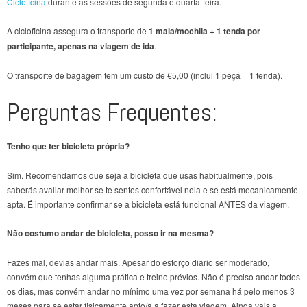
Cicloficina
durante as sessões de segunda e quarta-feira.
A cicloficina assegura o transporte de
1 mala/mochila + 1 tenda por
participante, apenas na viagem de ida
.
O transporte de bagagem tem um custo de €5,00 (inclui 1 peça + 1 tenda).
Perguntas Frequentes:
Tenho que ter bicicleta própria?
Sim. Recomendamos que seja a bicicleta que usas habitualmente, pois
saberás avaliar melhor se te sentes confortável nela e se está mecanicamente
apta. É importante confirmar se a bicicleta está funcional ANTES da viagem.
Não costumo andar de bicicleta, posso ir na mesma?
Fazes mal, devias andar mais. Apesar do esforço diário ser moderado,
convém que tenhas alguma prática e treino prévios. Não é preciso andar todos
os dias, mas convém andar no mínimo uma vez por semana há pelo menos 3
meses para se estar fisicamente apto/a a fazer esta viagem. Ainda vais a