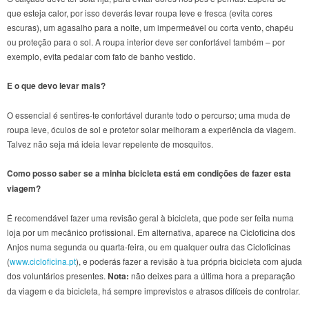
que esteja calor, por isso deverás levar roupa leve e fresca (evita cores
escuras), um agasalho para a noite, um impermeável ou corta vento, chapéu
ou proteção para o sol. A roupa interior deve ser confortável também – por
exemplo, evita pedalar com fato de banho vestido.
E o que devo levar mais?
O essencial é sentires-te confortável durante todo o percurso; uma muda de
roupa leve, óculos de sol e protetor solar melhoram a experiência da viagem.
Talvez não seja má ideia levar repelente de mosquitos.
Como posso saber se a minha bicicleta está em condições de fazer esta
viagem?
É recomendável fazer uma revisão geral à bicicleta, que pode ser feita numa
loja por um mecânico profissional. Em alternativa, aparece na Cicloficina dos
Anjos numa segunda ou quarta-feira, ou em qualquer outra das Cicloficinas
(
www.cicloficina.pt
), e poderás fazer a revisão à tua própria bicicleta com ajuda
dos voluntários presentes.
Nota:
não deixes para a última hora a preparação
da viagem e da bicicleta, há sempre imprevistos e atrasos difíceis de controlar.