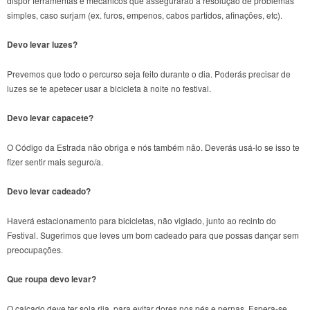
dispor ferramentas e mecânicos que assegurarão a resolução de problemas
simples, caso surjam (ex. furos, empenos, cabos partidos, afinações, etc).
Devo levar luzes?
Prevemos que todo o percurso seja feito durante o dia. Poderás precisar de
luzes se te apetecer usar a bicicleta à noite no festival.
Devo levar capacete?
O Código da Estrada não obriga e nós também não. Deverás usá-lo se isso te
fizer sentir mais seguro/a.
Devo levar cadeado?
Haverá estacionamento para bicicletas, não vigiado, junto ao recinto do
Festival. Sugerimos que leves um bom cadeado para que possas dançar sem
preocupações.
Que roupa devo levar?
O calçado deve ter sola rija, para evitar dores nos pés e pernas. Espera-se